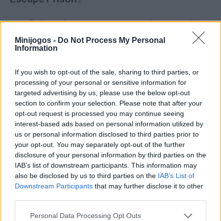
Explora e ultrapassa um enorme complexo prisional cheio
de armadilhas e zonas de alto perigo.
Minijogos -
Do Not Process My Personal
Experimenta uma aceleração gradual em que a tua
Information
personagem fica mais rápida a cada nível concluído.
Melhora a velocidade de movimento e a resistência do teu
If you wish to opt-out of the sale, sharing to third parties, or
herói.
Desbloqueia companheiros animais que te dão atributos
processing of your personal or sensitive information for
valiosos para a corrida.
targeted advertising by us, please use the below opt-out
Gasta os teus ganhos em estética, roupa, acessórios ou
section to confirm your selection. Please note that after your
regressa imediatamente ao último ponto de controlo.
opt-out request is processed you may continue seeing
Compete contra a comunidade em três tabelas de
interest-based ads based on personal information utilized by
classificação diferentes: Resistência, Velocidade máxima
us or personal information disclosed to third parties prior to
e Maior progresso de fuga.
your opt-out. You may separately opt-out of the further
disclosure of your personal information by third parties on the
IAB’s list of downstream participants. This information may
also be disclosed by us to third parties on the
IAB’s List of
Etiquetas
Downstream Participants
that may further disclose it to other
third parties.
JOGOS DE AVENTURAS
Personal Data Processing Opt Outs