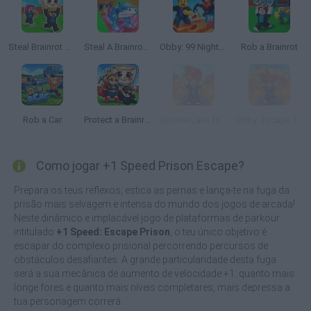
Steal Brainrot Duel
Steal A Brainrot Original 3D
Obby: 99 Nights Escape +1 Speed
Rob a Brainrot
Rob a Car
Protect a Brainrot
Survive Lava for Brainrots
Obby: Escape from Lava and Survive
Como jogar +1 Speed Prison Escape?
Prepara os teus reflexos, estica as pernas e lança-te na fuga da
prisão mais selvagem e intensa do mundo dos jogos de arcada!
Neste dinâmico e implacável jogo de plataformas de parkour
intitulado
+1 Speed: Escape Prison
, o teu único objetivo é
escapar do complexo prisional percorrendo percursos de
obstáculos desafiantes. A grande particularidade desta fuga
será a sua mecânica de aumento de velocidade +1: quanto mais
longe fores e quanto mais níveis completares, mais depressa a
tua personagem correrá.