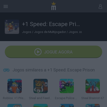
+1 Speed: Escape Prison
Jogos
/
Jogos de Multijogador
/
Jogos .io
JOGUE AGORA
Jogos similares a +1 Speed: Escape Prison
Roblox: +1 Prison Escape Speed
Steal and Feed 99 Nights FNAF Sprunki Horror
Escape Police for Brainrots
Steal Brainrot 67