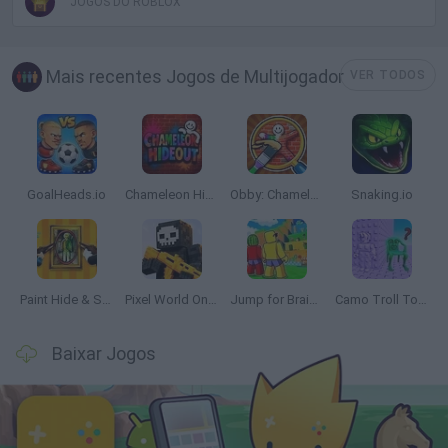
JOGOS DO ROBLOX
Mais recentes Jogos de Multijogador
VER TODOS
GoalHeads.io
Chameleon Hideout
Obby: Chameleon: Paint & Hide
Snaking.io
Paint Hide & Seek
Pixel World Online
Jump for Brainrots
Camo Troll Tower
Baixar Jogos