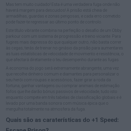
Mas tem muito cuidado! Esta é uma verdadeira fuga onde não
haverá margem para descuidos! A prisão está cheia de
armadilhas, guardas e zonas perigosas, e cada erro cometido
pode fazer-te regressar ao último ponto de controlo.
Este título vibrante combina na perfeição o desafio de um Obby
parkour com um sistema de progressão e treino viciante. Para
fugires mais depressa do que qualquer outro, não basta correr
às cegas; terás de treinar no ginásio da prisão para aumentares
as tuas estatísticas de velocidade de movimento e resistência, o
que afectará diretamente o teu desempenho durante as fugas.
A economia do jogo será extremamente abrangente, uma vez
que recolhe dinheiro comum e diamantes para personalizar o
seu herói com roupas e acessórios, fazer girar a roda da
fortuna, ganhar vantagens ou comprar animais de estimação
fofos que lhe darão bónus passivos de velocidade, tudo isto
enquanto compete em três tabelas de classificação globais e é
levado por uma banda sonora com música épica que o
mergulha totalmente na atmosfera da fuga.
Quais são as caraterísticas do +1 Speed:
Escape Prison?