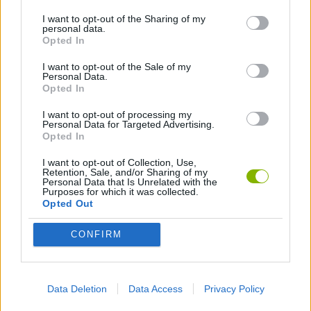
I want to opt-out of the Sharing of my
JOGOS DE AÇÃO
personal data.
Opted In
JOGOS DE GERENCIAMENTO
I want to opt-out of the Sale of my
Personal Data.
Opted In
JOGOS DE HABILIDADE
I want to opt-out of processing my
Personal Data for Targeted Advertising.
Opted In
JOGOS MULTIJUGADOR
I want to opt-out of Collection, Use,
Retention, Sale, and/or Sharing of my
Personal Data that Is Unrelated with the
Purposes for which it was collected.
JOGOS DE PLATAFORMAS
Opted Out
CONFIRM
JOGOS EM 3D
JOGOS DE COMPRAS
Data Deletion
Data Access
Privacy Policy