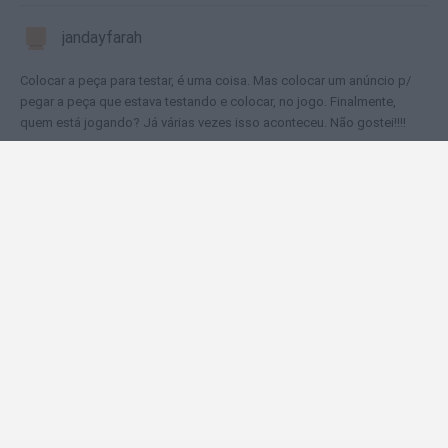
jandayfarah
Colocar a peça para testar, é uma coisa. Mas colocar um anúncio p/
pegar a peça que estava testando e colocar, no jogo. Finalmente,
quem está jogando? Já várias vezes isso aconteceu. Não gostei!!!!
🕹️ Que jogos são semelhantes ao 2020 Plus?
Muddy Business
2020! Reloaded
Block Blast
2020 Jelly Time
Block Puzzle
❤️ Quais são as últimas %categoria%
semelhantes a 2020 Plus?
Tank Stars
Ducky Sokoban DX