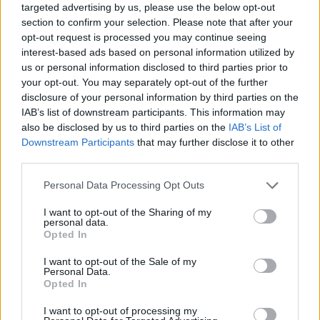
JOGOS DE ESTRATÉGIA
targeted advertising by us, please use the below opt-out
section to confirm your selection. Please note that after your
opt-out request is processed you may continue seeing
COLEÇÕES DE JOGOS
interest-based ads based on personal information utilized by
us or personal information disclosed to third parties prior to
your opt-out. You may separately opt-out of the further
JOGOS COM CONQUISTAS
disclosure of your personal information by third parties on the
IAB’s list of downstream participants. This information may
also be disclosed by us to third parties on the
IAB’s List of
JOGOS CLÁSSICOS
Downstream Participants
that may further disclose it to other
third parties.
JOGOS CELULAR
Personal Data Processing Opt Outs
I want to opt-out of the Sharing of my
personal data.
JOGOS DE LÓGICA
Opted In
I want to opt-out of the Sale of my
Personal Data.
JOGOS DE PENSAR
Opted In
I want to opt-out of processing my
JOGOS DE PUZZLES E QUEBRA-CABEÇAS