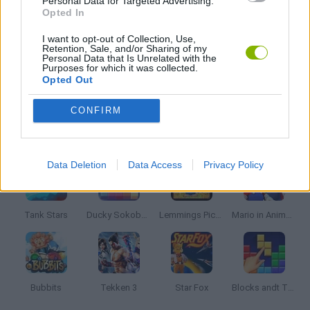
Personal Data for Targeted Advertising.
Opted In
I want to opt-out of Collection, Use,
JOGOS DE TETRIS
Retention, Sale, and/or Sharing of my
Personal Data that Is Unrelated with the
Purposes for which it was collected.
Opted Out
JOGOS COM VIDEO GUIAS
CONFIRM
Mais recentes Jogos Clássicos
VER TODOS
Data Deletion
Data Access
Privacy Policy
Tank Stars
Ducky Sokoban DX
Lemmings Pico-8
Mario in Animatronic Horror
Bubbits
Tekken 3
Star Fox
Blocks andt That's It