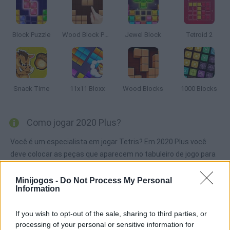
Block Puzzle
Wood Block Puzzle
Jewel Block
Tetroid 2
Snack Time
11x11 Bloxx
Wood Blocks
1000 Blocks
Como jogar 2020 Plus?
Você é um especialista em jogar Tetris? Em 2020 Plus você
deve colocar as peças que aparecem no tabuleiro de jogo para
eliminá-los e obter a maior pontuação possível.
Minijogos -
Do Not Process My Personal
Information
Etiquetas
If you wish to opt-out of the sale, sharing to third parties, or
processing of your personal or sensitive information for