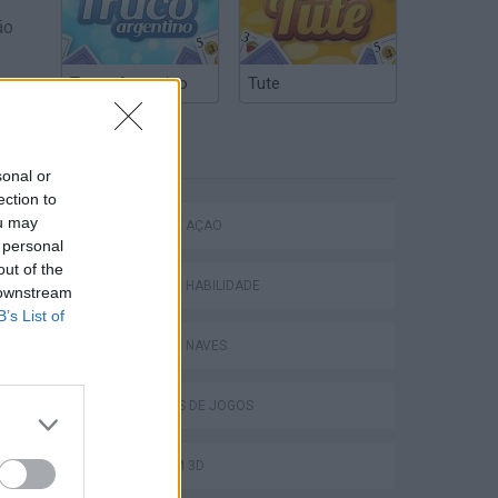
ão
Truco Argentino
Tute
zados
ETIQUETAS
neio!
sonal or
itude
ection to
ou may
JOGOS DE AÇÃO
maior
 personal
out of the
JOGOS DE HABILIDADE
 downstream
B’s List of
 o
JOGOS DE NAVES
e que
COLEÇÕES DE JOGOS
JOGOS EM 3D