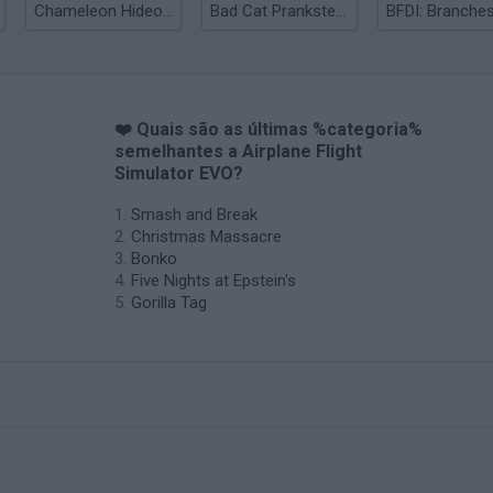
Chameleon Hideout
Bad Cat Prankster: Mom’s Return
BFDI: Branche
❤️ Quais são as últimas %categoria%
semelhantes a Airplane Flight
Simulator EVO?
Smash and Break
Christmas Massacre
Bonko
Five Nights at Epstein's
Gorilla Tag