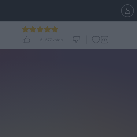
5
-
677
votos