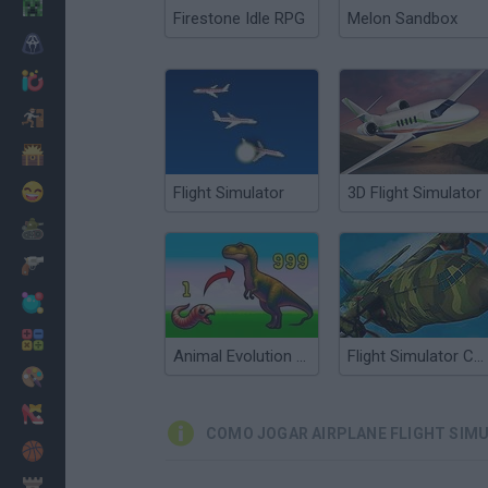
Minecraft
Firestone Idle RPG
Melon Sandbox
Terror
Jogos .io
Fugir
Dinossauros
Divertidos
Flight Simulator
3D Flight Simulator
Guerra
Armas
Bolas
Matemáticas
Animal Evolution Simulator
Flight Simulator C-130 Training
Pintar
Moda
COMO JOGAR AIRPLANE FLIGHT SIM
Basquete
Estratégia