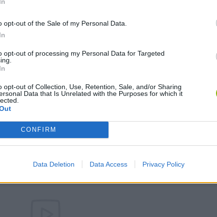
In
pode ser encontrado nestas plataformas:
o opt-out of the Sale of my Personal Data.
In
to opt-out of processing my Personal Data for Targeted
ing.
In
o opt-out of Collection, Use, Retention, Sale, and/or Sharing
ersonal Data that Is Unrelated with the Purposes for which it
E
C
 A LA IZQUIERDA
GIRAR A LA DERECHA
CÂMERA
lected.
Out
CONFIRM
R POTENCIA
DISMINUIR POTENCIA
Data Deletion
Data Access
Privacy Policy