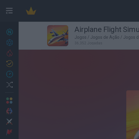
Airplane Flight Sim
Novos jogos
27
Jogos
/
Jogos de Ação
/
Jogos d
Conquistas
36,352 Jogadas
Trending
Atualizado
0
Recent
Random
Multijogador
2 Jogadores
Ação
Aventuras