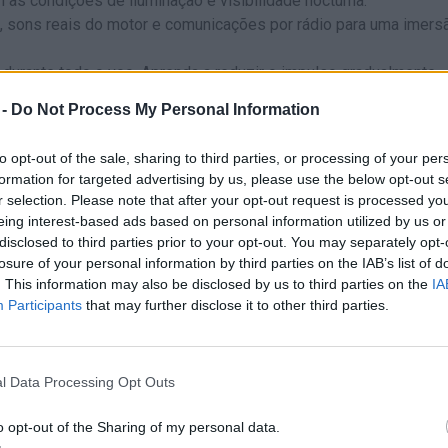
as condições de iluminação e visibilidade nocturna.
, sons reais do motor e comunicações por rádio para uma imers
durante todo o voo. Aprenda a reduzir o impulso gradualmente
a trajetória de deslizamento estável até à pista.
 -
Do Not Process My Personal Information
 no radar, esteja preparado para corrigir a rota. Os ventos cru
pista no último segundo. Mantenha o controlo da trajetória de pla
to opt-out of the sale, sharing to third parties, or processing of your per
s instrumentos do cockpit do que nos seus olhos. Mantenha a alt
formation for targeted advertising by us, please use the below opt-out s
ão do aeroporto para evitar surpresas no escuro.
r selection. Please note that after your opt-out request is processed y
em personalização cosmética no início. Investe em aviões com 
eing interest-based ads based on personal information utilized by us or
otas mais longas e lucrativas que te permitam progredir mais
disclosed to third parties prior to your opt-out. You may separately opt-
losure of your personal information by third parties on the IAB’s list of
. This information may also be disclosed by us to third parties on the
IA
Participants
that may further disclose it to other third parties.
de é o teu seguro de vida! Não tentes fazer manobras bruscas se
ght Simulator EVO, o melhor piloto não é o mais rápido, mas aquel
 Comandante!
l Data Processing Opt Outs
r EVO?
.
o opt-out of the Sharing of my personal data.