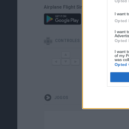
Opted 
Airplane Flight Simulator EVO também 
I want t
Opted 
I want 
Advertis
Opted 
CONTROLES
I want t
of my P
Q
PILOTAR
GIRAR
was col
Opted 
AUMENTA
JOGOS