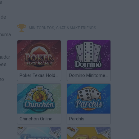
e
 de
MINITORNEOS, CHAT & MAKE FRIENDS
 numa
!
mudar
ções
Poker Texas Hold’em
Domino Minitorneos
no
Chinchón Online
Parchís