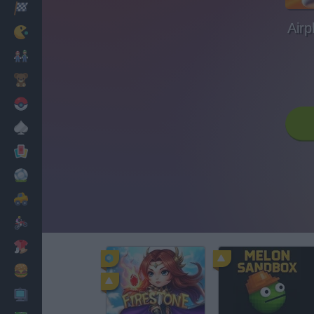
Corridas
Airp
Clássicos
Mario Bros
Infantil
Pokemon
Mesa
Cartas
Futebol
Carros
Motos
Vestir
Cozinhar
PC