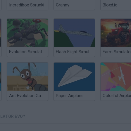
Incredibox Sprunki
Granny
Bloxd.io
Evolution Simulator 3D
Flash Flight Simulator
Ant Evolution Game: Insect Life Simulator
Paper Airplane
ULATOR EVO?