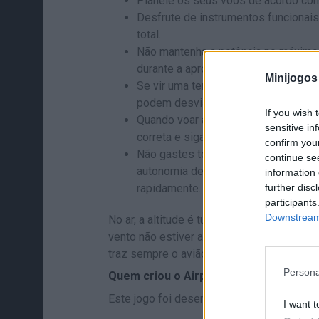
Planeie os seus voos de acordo com 
Desfrute de instrumentos funcionais
total.
Não mantenha a potência no máximo 
durante a aproximação para manter um
Minijogos
Se vir uma tempestade a aproximar-se
podem desviá-lo da linha central da 
If you wish 
Quando voar à noite, confie mais no
sensitive in
correta e siga as luzes de aproximaç
confirm you
Não gastes todos os teus recursos 
continue se
autonomia de voo para completares r
information 
further disc
rapidamente.
participants
Downstream 
No ar, a altitude é tua amiga e a velocida
vento não estiver a favor. No Airplane Fli
traz sempre o avião para casa - voe bem,
Persona
Quem criou o Airplane Flight Simulato
Este jogo foi desenvolvido por Ovidiu Pop
I want t