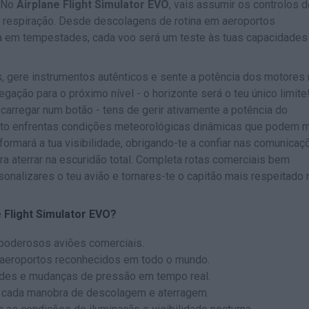
! No
Airplane Flight Simulator EVO
, vais assumir os controlos d
 a respiração. Desde descolagens de rotina em aeroportos
 em tempestades, cada voo será um teste às tuas capacidades
, gere instrumentos autênticos e sente a potência dos motores
gação para o próximo nível - o horizonte será o teu único limite
arregar num botão - tens de gerir ativamente a potência do
uanto enfrentas condições meteorológicas dinâmicas que podem 
sformará a tua visibilidade, obrigando-te a confiar nas comunica
ra aterrar na escuridão total. Completa rotas comerciais bem
sonalizares o teu avião e tornares-te o capitão mais respeitado 
e Flight Simulator EVO?
 poderosos aviões comerciais.
 aeroportos reconhecidos em todo o mundo.
ades e mudanças de pressão em tempo real.
de cada manobra de descolagem e aterragem.