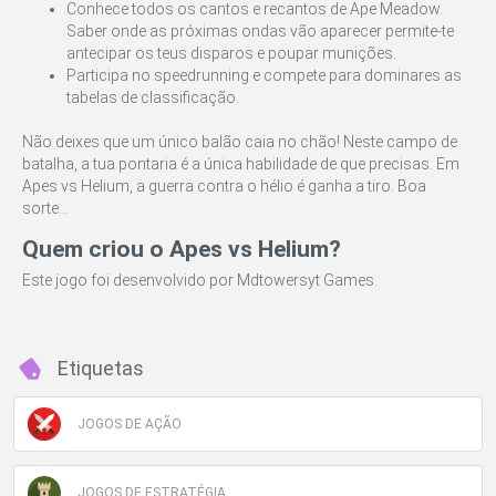
Conhece todos os cantos e recantos de Ape Meadow.
Saber onde as próximas ondas vão aparecer permite-te
antecipar os teus disparos e poupar munições.
Participa no speedrunning e compete para dominares as
tabelas de classificação.
Não deixes que um único balão caia no chão! Neste campo de
batalha, a tua pontaria é a única habilidade de que precisas. Em
Apes vs Helium, a guerra contra o hélio é ganha a tiro. Boa
sorte...
Quem criou o Apes vs Helium?
Este jogo foi desenvolvido por Mdtowersyt Games.
Etiquetas
JOGOS DE AÇÃO
JOGOS DE ESTRATÉGIA