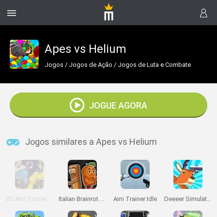
Apes vs Helium
Jogos
/
Jogos de Ação
/
Jogos de Luta e Combate
JOGUE AGORA
Jogos similares a Apes vs Helium
3D Aim Trainer Deathmatch
Italian Brainrot Meme Sandbox
Aim Trainer Idle
Deeeer Simulator