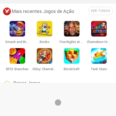
Mais recentes Jogos de Ação
VER TODOS
Smash and Break
Bonko
Five Nights at Epstein's
Chameleon Hideout
BFDI: Branches
Obby: Chameleon: Paint & Hide
BlockCraft
Tank Stars
Baixar Jogos