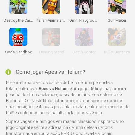
Destroy the Car 3D
Italian Animals Meme Playground
Omni Playground
Gun Maker
Soda Sandbox
Training Stand
Death Copter
Bullet Bonanza
Como jogar Apes vs Helium?
Prepara-te para ver os balões de hélio de uma perspetiva
totalmente nova!
Apes vs Helium
é um jogo de tiros na primeira
pessoa de ritmo acelerado, baseado no universo colorido de
Bloons TD 6. Neste título autónomo, os macacos deixarão as
suas posições estáticas para lutar diretamente contra hordas de
balões coloridos numa batalha pela sobrevivência.
Supera vagas de inimigos em mapas clássicos inspirados no
jogo original e sente a adrenalina de uma defesa de torre
transformada em pura ação FPS. O jogo leva-te a locais