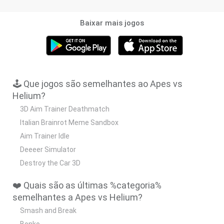
Baixar mais jogos
🕹️ Que jogos são semelhantes ao Apes vs
Helium?
3D Aim Trainer Deathmatch
Italian Brainrot Meme Sandbox
Aim Trainer Idle
Deeeer Simulator
Destroy the Car 3D
❤️ Quais são as últimas %categoria%
semelhantes a Apes vs Helium?
Smash and Break
Bonko