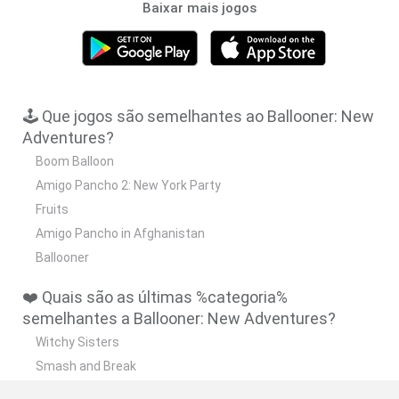
Baixar mais jogos
🕹️ Que jogos são semelhantes ao Ballooner: New
Adventures?
Boom Balloon
Amigo Pancho 2: New York Party
Fruits
Amigo Pancho in Afghanistan
Ballooner
❤️ Quais são as últimas %categoria%
semelhantes a Ballooner: New Adventures?
Witchy Sisters
Smash and Break
Mine Blogger Simulator 3D