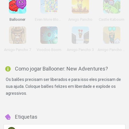
Ballooner
Even More Bloons
Amigo Pancho
Castle Kaboom
Amigo Pancho 7
Voodoo Boom
Amigo Pancho 3
Amigo Pancho 5 Artic & Peru
Como jogar Ballooner: New Adventures?
Os balões precisam ser liberados e para isso eles precisam de
sua ajuda. Coloque balões felizes em liberdade e explode os
agressivos.
Etiquetas