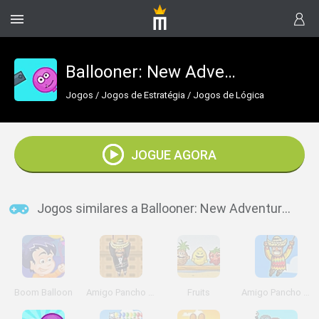
Ballooner: New Adventures
Jogos
/
Jogos de Estratégia
/
Jogos de Lógica
JOGUE AGORA
Jogos similares a Ballooner: New Adventures
Boom Balloon
Amigo Pancho 2: New York Party
Fruits
Amigo Pancho in Afghanistan