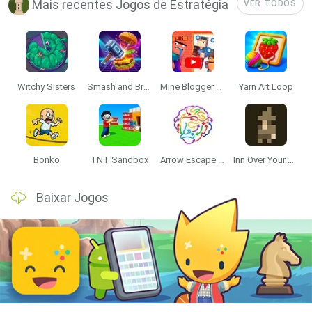
Mais recentes Jogos de Estratégia
VER TODOS
Witchy Sisters
Smash and Break
Mine Blogger Simulator 3D
Yarn Art Loop
Bonko
TNT Sandbox
Arrow Escape Master
Inn Over Your Head
Baixar Jogos