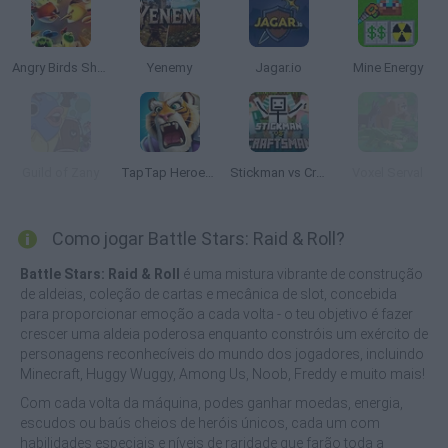
Angry Birds Showdown
Yenemy
Jagar.io
Mine Energy
Guild of Zany
TapTap Heroes: Soul Origin
Stickman vs Craftsman
Voxel Serval
Como jogar Battle Stars: Raid & Roll?
Battle Stars: Raid & Roll
é uma mistura vibrante de construção
de aldeias, coleção de cartas e mecânica de slot, concebida
para proporcionar emoção a cada volta - o teu objetivo é fazer
crescer uma aldeia poderosa enquanto constróis um exército de
personagens reconhecíveis do mundo dos jogadores, incluindo
Minecraft, Huggy Wuggy, Among Us, Noob, Freddy e muito mais!
Com cada volta da máquina, podes ganhar moedas, energia,
escudos ou baús cheios de heróis únicos, cada um com
habilidades especiais e níveis de raridade que farão toda a