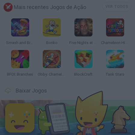
Mais recentes Jogos de Ação
VER TODOS
Smash and Break
Bonko
Five Nights at Epstein's
Chameleon Hideout
BFDI: Branches
Obby: Chameleon: Paint & Hide
BlockCraft
Tank Stars
Baixar Jogos