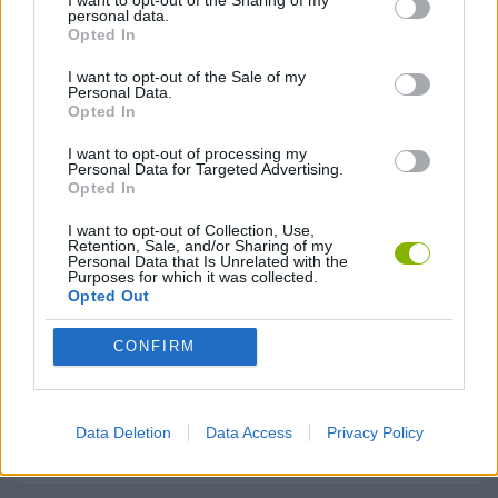
I want to opt-out of the Sharing of my
personal data.
Opted In
JOGOS DE CARTAS
I want to opt-out of the Sale of my
Personal Data.
Opted In
JOGOS DE ESTRATÉGIA
I want to opt-out of processing my
Personal Data for Targeted Advertising.
JOGOS DE HABILIDADE
Opted In
I want to opt-out of Collection, Use,
Retention, Sale, and/or Sharing of my
JOGOS DE LUTA E COMBATE
Personal Data that Is Unrelated with the
Purposes for which it was collected.
Opted Out
JOGOS MULTIJUGADOR
CONFIRM
COLEÇÕES DE JOGOS
Data Deletion
Data Access
Privacy Policy
JOGOS DE APONTAR E CLICAR