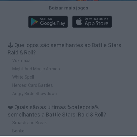
Baixar mais jogos
🕹️ Que jogos são semelhantes ao Battle Stars:
Raid & Roll?
Voxmaxa
Might And Magic Armies
White Spell
Heroes: Card Battles
Angry Birds Showdown
❤️ Quais são as últimas %categoria%
semelhantes a Battle Stars: Raid & Roll?
Smash and Break
Bonko