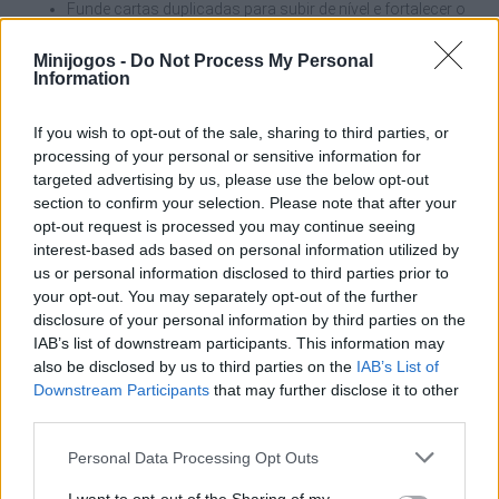
Funde cartas duplicadas para subir de nível e fortalecer o
seu exército.
Defende-te dos ataques inimigos com escudos
Minijogos -
Do Not Process My Personal
estratégicos.
Information
Gasta as tuas moedas para melhorar o teu armazenamento de
If you wish to opt-out of the sale, sharing to third parties, or
energia, o que te permite fazer mais jogadas seguidas e tirar o
processing of your personal or sensitive information for
máximo partido dos power-ups, aumentando as tuas hipóteses
targeted advertising by us, please use the below opt-out
de obter heróis raros e de dominar os raids!
section to confirm your selection. Please note that after your
Quem criou o Battle Stars: Raid & Roll?
opt-out request is processed you may continue seeing
interest-based ads based on personal information utilized by
Este fantástico jogo foi desenvolvido pela Hyhabuga Games.
us or personal information disclosed to third parties prior to
your opt-out. You may separately opt-out of the further
disclosure of your personal information by third parties on the
IAB’s list of downstream participants. This information may
Etiquetas
also be disclosed by us to third parties on the
IAB’s List of
Downstream Participants
that may further disclose it to other
JOGOS DE AVENTURAS
third parties.
Personal Data Processing Opt Outs
JOGOS DE AÇÃO