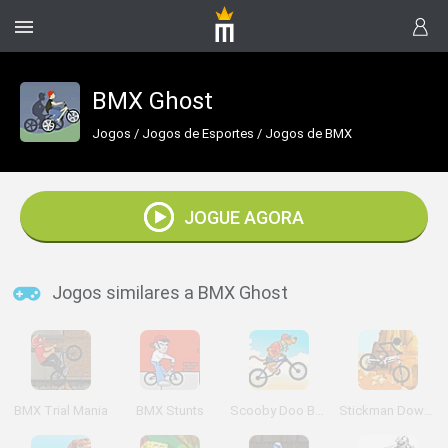
BMX Ghost
Jogos
/
Jogos de Esportes
/
Jogos de BMX
JOGUE AGORA
Jogos similares a BMX Ghost
BMX Trial Mania
BMX Stunts
Scooby Doo Beach BMX
Stickman Downhill