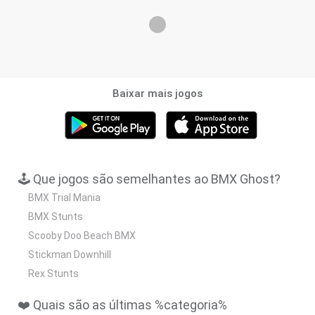
Baixar mais jogos
🕹️ Que jogos são semelhantes ao BMX Ghost?
BMX Trial Mania
BMX Stunts
Scooby Doo Beach BMX
Stickman Downhill
Rex Stunts
❤️ Quais são as últimas %categoria%