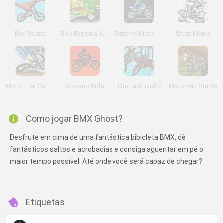
Rex Stunts
Bob Esponja Xtreme Bike
Extreme Moto X Challenge
Stunt Mania
Moto Trial Germany
Volcano Ride
The Last Trial 2
Motoman Stunts
Como jogar BMX Ghost?
Desfrute em cima de uma fantástica bibicleta BMX, dê
fantásticos saltos e acrobacias e consiga aguentar em pé o
maior tempo possível. Até onde você será capaz de chegar?
Etiquetas