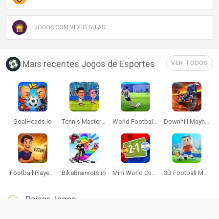
JOGOS COM VIDEO GUIAS
Mais recentes Jogos de Esportes
VER TODOS
GoalHeads.io
Tennis Masters 2026
World Football Champions
Downhill Mayhem
Football Player's Path Simulator
BikeBrainrots.io
Mini World Cup 2026
3D Football Mania
Baixar Jogos