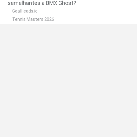
semelhantes a BMX Ghost?
GoalHeads.io
Tennis Masters 2026
World Football Champions
Downhill Mayhem
Football Player's Path Simulator
🔥 Quais são os jogos mais jogados como BMX
Ghost?
Mini World Cup 2026
Let's fish
Sports Heads: Football Championship
HaxBall
7a0
Espanhol
Espanhol
Inglês
Italiano
Português
Holandês
Polonês