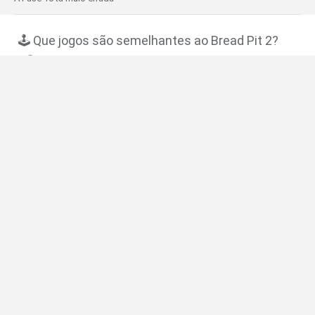
🕹️ Que jogos são semelhantes ao Bread Pit 2?
Donutosaur
Catch the Apple 2
Catch the Candy Online
Blue Box 2
Bread Pit
❤️ Quais são as últimas %categoria%
semelhantes a Bread Pit 2?
Witchy Sisters
Smash and Break
Mine Blogger Simulator 3D
Yarn Art Loop
Bonko
🔥 Quais são os jogos mais jogados como Bread