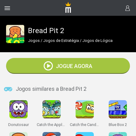
Bread Pit 2
Jogos
/
Jogos de Estratégia
/
Jogos de Lógica
JOGUE AGORA
Jogos similares a Bread Pit 2
Donutosaur
Catch the Apple 2
Catch the Candy Online
Blue Box 2