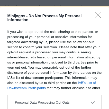
Não subestimes o poder dos animais de estimação, investe
cedo na incubação de ovos para ganhares companheiros que te
Minijogos -
Do Not Process My Personal
levarão rapidamente a mundos mais altos e mais valiosos! O
Information
segredo é combinar uma boa bolha com os aliados certos. Boa
sorte...
If you wish to opt-out of the sale, sharing to third parties, or
Quem criou o Bubble Gum Simulator?
processing of your personal or sensitive information for
targeted advertising by us, please use the below opt-out
Este jogo foi desenvolvido pela Rumble Studios.
section to confirm your selection. Please note that after your
opt-out request is processed you may continue seeing
interest-based ads based on personal information utilized by
Etiquetas
us or personal information disclosed to third parties prior to
your opt-out. You may separately opt-out of the further
disclosure of your personal information by third parties on the
JOGOS DE AVENTURAS
IAB’s list of downstream participants. This information may
also be disclosed by us to third parties on the
IAB’s List of
Downstream Participants
that may further disclose it to other
JOGOS DE AÇÃO
third parties.
Personal Data Processing Opt Outs
JOGOS DE GERENCIAMENTO