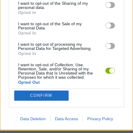
I want to opt-out of the Sharing of my
personal data.
Opted In
JOGOS DE HABILIDADE
I want to opt-out of the Sale of my
Personal Data.
JOGOS MULTIJUGADOR
Opted In
I want to opt-out of processing my
Personal Data for Targeted Advertising.
JOGOS DE PLATAFORMAS
Opted In
I want to opt-out of Collection, Use,
COLEÇÕES DE JOGOS
Retention, Sale, and/or Sharing of my
Personal Data that Is Unrelated with the
Purposes for which it was collected.
Opted Out
JOGOS EM 3D
CONFIRM
JOGOS DE BALÕES
Data Deletion
Data Access
Privacy Policy
JOGOS DE COMPRAS