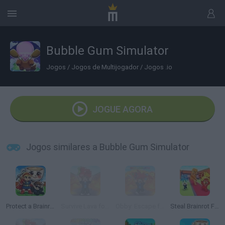
Bubble Gum Simulator
Jogos
/
Jogos de Multijogador
/
Jogos .io
JOGUE AGORA
Jogos similares a Bubble Gum Simulator
Protect a Brainrot
Survive Lava for Brainrots
Obby: Escape from Lava and Survive
Steal Brainrot From Bosses