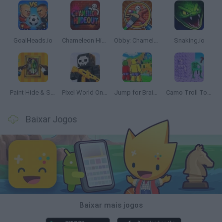
GoalHeads.io
Chameleon Hideout
Obby: Chameleon: Paint & Hide
Snaking.io
Paint Hide & Seek
Pixel World Online
Jump for Brainrots
Camo Troll Tower
Baixar Jogos
Baixar mais jogos