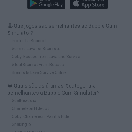
🕹️ Que jogos são semelhantes ao Bubble Gum
Simulator?
Protect a Brainrot
Survive Lava for Brainrots
Obby: Escape from Lava and Survive
Steal Brainrot From Bosses
Brainrots Lava Survive Online
❤️ Quais são as últimas %categoria%
semelhantes a Bubble Gum Simulator?
GoalHeads.io
Chameleon Hideout
Obby: Chameleon: Paint & Hide
Snaking.io