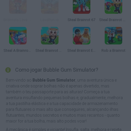
Brainrots Lava Survive Online
LavaRun.io
Steal Brainrot 67
Steal Brainrot Duel
Steal A Brainrot Original 3D
Steal Brainrot Arena
Steal Brainrot Eggs
Rob a Brainrot
Como jogar Bubble Gum Simulator?
Bem-vindo ao
Bubble Gum Simulator
, uma aventura única e
criativa onde soprar bolhas não é apenas divertido, mas
também o teu passaporte para as alturas! Começa a tua
aventura insuflando pequenas bolhas e, gradualmente, melhora
a tua pastilha elástica e a tua capacidade de armazenamento
para flutuares o mais alto que conseguires, alcançando ilhas
flutuantes, mundos secretos e muitos mais recantos - quanto
maior for a tua bolha, mais alto podes voar!
A mecânica é simples e viciante! Insufla, salta, melhora e repete.