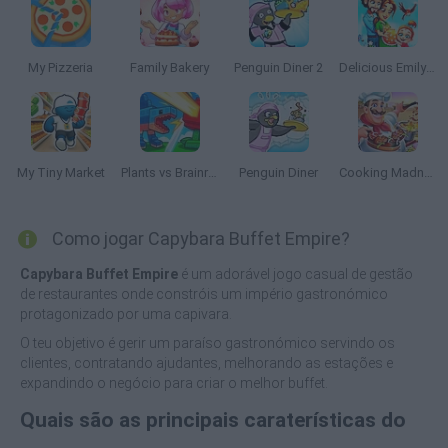
My Pizzeria
Family Bakery
Penguin Diner 2
Delicious Emily's Miracle of Life
My Tiny Market
Plants vs Brainrots Online
Penguin Diner
Cooking Madness
Como jogar Capybara Buffet Empire?
Capybara Buffet Empire
é um adorável jogo casual de gestão
de restaurantes onde constróis um império gastronómico
protagonizado por uma capivara.
O teu objetivo é gerir um paraíso gastronómico servindo os
clientes, contratando ajudantes, melhorando as estações e
expandindo o negócio para criar o melhor buffet.
Quais são as principais caraterísticas do