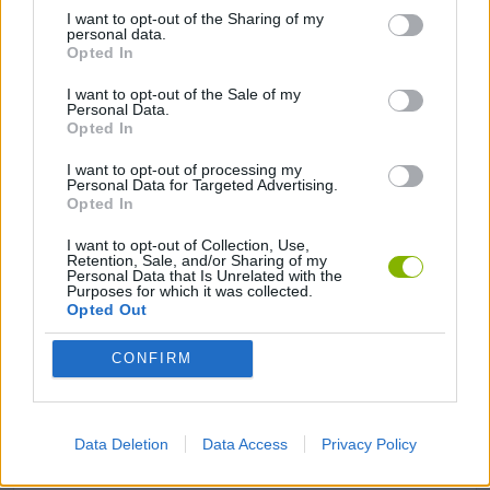
I want to opt-out of the Sharing of my
personal data.
Opted In
JOGOS DE ANIMAIS
I want to opt-out of the Sale of my
Personal Data.
Opted In
JOGOS DE COMIDA
I want to opt-out of processing my
Personal Data for Targeted Advertising.
JOGOS DE COMPRAS
Opted In
I want to opt-out of Collection, Use,
Retention, Sale, and/or Sharing of my
JOGOS INFANTIS
Personal Data that Is Unrelated with the
Purposes for which it was collected.
Opted Out
JOGOS CELULAR
CONFIRM
JOGOS DE RESTAURANTES
Data Deletion
Data Access
Privacy Policy
JOGOS DE VENDER