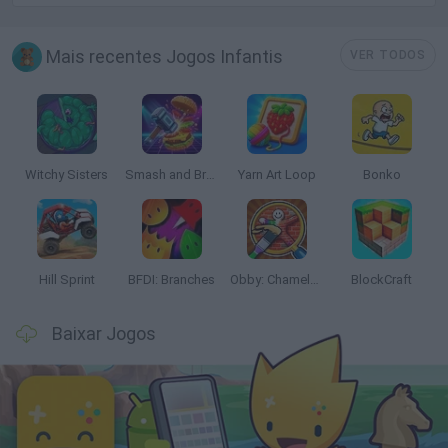
Mais recentes Jogos Infantis
VER TODOS
Witchy Sisters
Smash and Break
Yarn Art Loop
Bonko
Hill Sprint
BFDI: Branches
Obby: Chameleon: Paint & Hide
BlockCraft
Baixar Jogos