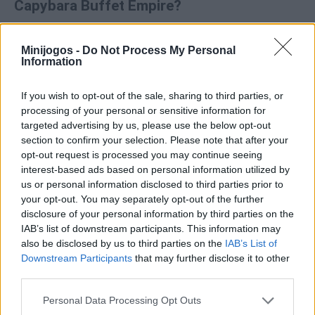
Capybara Buffet Empire?
Gestão de recursos
: contrata pessoal e melhora as
Minijogos -
Do Not Process My Personal
estações de comida para acelerar o serviço.
Information
Progressão
: A expansão do negócio permite-lhe
desbloquear novas áreas e aumentar os seus lucros.
If you wish to opt-out of the sale, sharing to third parties, or
Estética
: Apresenta um design descontraído e acolhedor
e personagens adoráveis.
processing of your personal or sensitive information for
targeted advertising by us, please use the below opt-out
section to confirm your selection. Please note that after your
Quem criou o Capybara Buffet Empire?
opt-out request is processed you may continue seeing
A MarketJS desenvolveu este jogo de restaurante e empregado
interest-based ads based on personal information utilized by
de mesa.
us or personal information disclosed to third parties prior to
your opt-out. You may separately opt-out of the further
disclosure of your personal information by third parties on the
IAB’s list of downstream participants. This information may
Etiquetas
also be disclosed by us to third parties on the
IAB’s List of
Downstream Participants
that may further disclose it to other
JOGOS DE GERENCIAMENTO
third parties.
Personal Data Processing Opt Outs
COLEÇÕES DE JOGOS