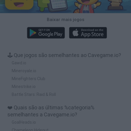
Baixar mais jogos
🕹️ Que jogos são semelhantes ao Cavegame.io?
Gawd.io
Mineroyale.io
MineFighters Club
Minestrike.io
Battle Stars: Raid & Roll
❤️ Quais são as últimas %categoria%
semelhantes a Cavegame.io?
GoalHeads.io
Chameleon Hideout