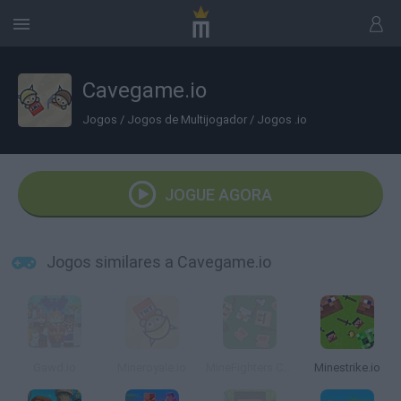
Cavegame.io
Jogos
/
Jogos de Multijogador
/
Jogos .io
JOGUE AGORA
Jogos similares a Cavegame.io
Gawd.io
Mineroyale.io
MineFighters Club
Minestrike.io