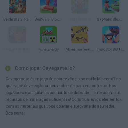
Battle Stars: Raid & Roll
BedWars: Bloxd.io
CrazySteve.io
Skywars: Bloxd.io
TheLast.io: Battle Royale
Mine Energy
Minesmashers.Club
Impostor But Huggy Wuggy
Como jogar Cavegame.io?
Cavegame io é um jogo de sobrevivência no estilo Minecraft no
qual você deve explorar seu ambiente para encontrar outros
jogadores e aniquilá-los enquanto se defende. Tente acumular
recursos de mineração suficientes! Construa novos elementos
com os materiais que você coletar e aproveite do seu redor.
Boa sorte!