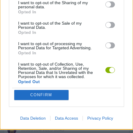
JOGOS DE DESTRUIR
I want to opt-out of the Sharing of my
personal data.
Opted In
JOGOS DE ESQUIVAR
I want to opt-out of the Sale of my
Personal Data.
Opted In
JOGOS .IO
I want to opt-out of processing my
Personal Data for Targeted Advertising.
Opted In
JOGOS DE RECOLHER
I want to opt-out of Collection, Use,
Retention, Sale, and/or Sharing of my
Personal Data that Is Unrelated with the
JOGOS DE SOBREVIVÊNCIA
Purposes for which it was collected.
Opted Out
JOGOS DE VIDEO GAMES
CONFIRM
JOGOS DE MINECRAFT
Data Deletion
Data Access
Privacy Policy
JOGOS COM VIDEO GUIAS