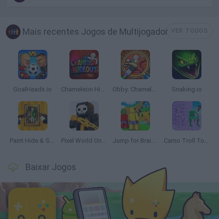
Mais recentes Jogos de Multijogador
VER TODOS
GoalHeads.io
Chameleon Hideout
Obby: Chameleon: Paint & Hide
Snaking.io
Paint Hide & Seek
Pixel World Online
Jump for Brainrots
Camo Troll Tower
Baixar Jogos