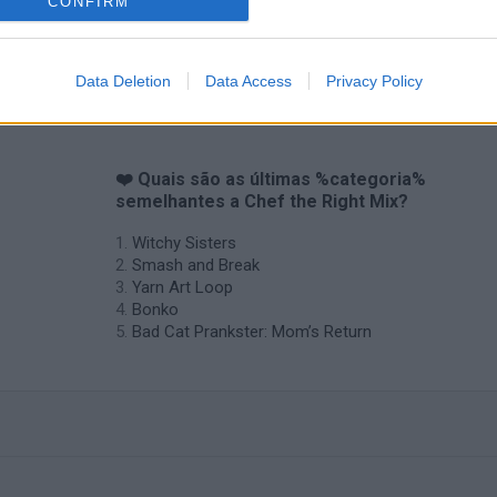
CONFIRM
Data Deletion
Data Access
Privacy Policy
f
❤️ Quais são as últimas %categoria%
semelhantes a Chef the Right Mix?
Witchy Sisters
Smash and Break
Yarn Art Loop
Bonko
Bad Cat Prankster: Mom’s Return