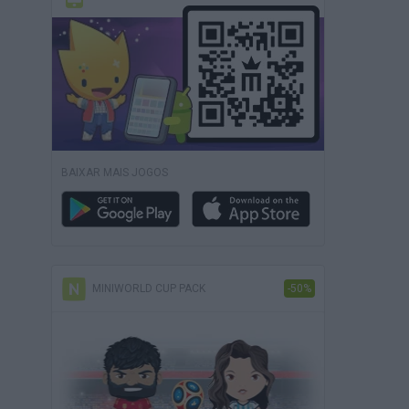
BAIXAR MAIS JOGOS
MINIWORLD CUP PACK
-50%