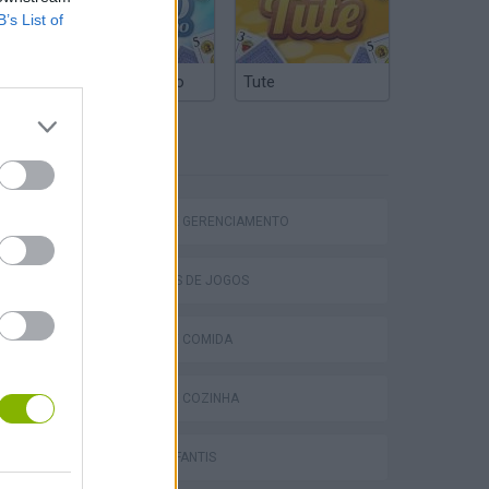
B’s List of
Truco Argentino
Tute
ETIQUETAS
JOGOS DE GERENCIAMENTO
Bad Cat Prankster: Mom’s Return
COLEÇÕES DE JOGOS
JOGOS DE COMIDA
JOGOS DE COZINHA
JOGOS INFANTIS