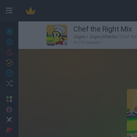
Chef the Right Mix
Novos jogos
27
Jogos
/
Jogos Infantis
/
Chef the
Conquistas
36,779 Jogadas
Trending
Atualizado
0
Recent
Random
Multijogador
2 Jogadores
Ação
Aventuras