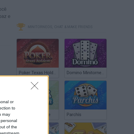
você
paz e
MINITORNEOS, CHAT & MAKE FRIENDS
Poker Texas Hold’em
Domino Minitorneos
sonal or
ection to
ou may
Chinchón Online
Parchís
 personal
out of the
 downstream