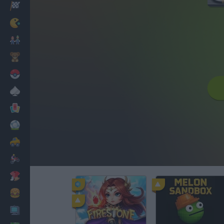
Corridas
Clássicos
Mario Bros
Infantil
Pokemon
Mesa
Cartas
Futebol
Carros
Motos
Vestir
Cozinhar
PC