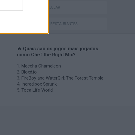
JOGOS CELULAR
JOGOS DE RESTAURANTES
🔥 Quais são os jogos mais jogados
como Chef the Right Mix?
Meccha Chameleon
Bloxd.io
FireBoy and WaterGirl: The Forest Temple
Incredibox Sprunki
Toca Life World