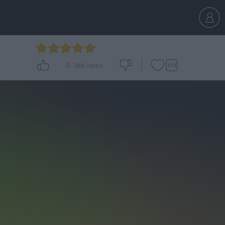
5
-
366
votos