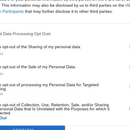
. This information may also be disclosed by us to third parties on the
IA
Participants
that may further disclose it to other third parties.
l Data Processing Opt Outs
o opt-out of the Sharing of my personal data.
In
Yarn Art Loop
Bonko
o opt-out of the Sale of my Personal Data.
In
to opt-out of processing my Personal Data for Targeted
ing.
In
o opt-out of Collection, Use, Retention, Sale, and/or Sharing
ersonal Data that Is Unrelated with the Purposes for which it
Obby: Chameleon: Paint & Hide
Flying Robot Transform
BlockCraft
lected.
Out