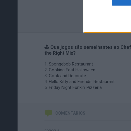
🕹️ Que jogos são semelhantes ao Che
the Right Mix?
Spongebob Restaurant
Cooking Fast Halloween
Cook and Decorate
Hello Kitty and Friends: Restaurant
Friday Night Funkin' Pizzeria
COMENTÁRIOS