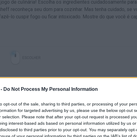
o jogo de culinária! Escolha os ingredientes cuidadosamente para
 cheff reconheça seu dom para cozinhar. Mas tenha cuidado, se 
fazê-lo cuspir fogo ou ficar intoxicado. Mostre do que você é ca
ESCOLHER
 -
Do Not Process My Personal Information
to opt-out of the sale, sharing to third parties, or processing of your per
formation for targeted advertising by us, please use the below opt-out s
r selection. Please note that after your opt-out request is processed y
eing interest-based ads based on personal information utilized by us or
Ainda não há joguinhos
disclosed to third parties prior to your opt-out. You may separately opt-
losure of your personal information by third parties on the IAB’s list of