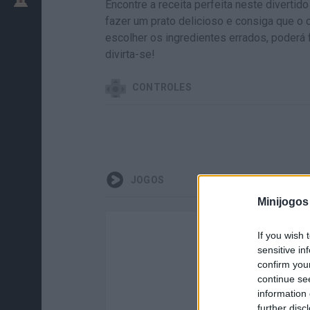
Encontre a receita perfeita neste divertid
fazer um prato delicioso e consiga que o
escolher os ingredientes errados, poderá 
divirta-se!
CONTROLES
JOGOS
Minijogos
If you wish 
sensitive in
confirm you
continue se
information 
further disc