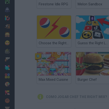
Minecraft
Firestone Idle RPG
Melon Sandbox
Terror
Jogos .io
Fugir
Dinossauros
Divertidos
Choose the Right Logo
Guess the Right Logo
Guerra
Armas
Bolas
Matemáticas
Max Mixed Cuisine
Burger Chef
Pintar
Moda
COMO JOGAR CHEF THE RIGHT MIX?
Basquete
Estratégia