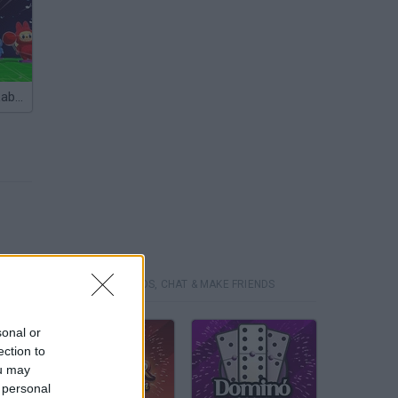
The World of Labubu: Build, Sing, Travel!
MINITORNEOS, CHAT & MAKE FRIENDS
sonal or
ection to
ou may
 personal