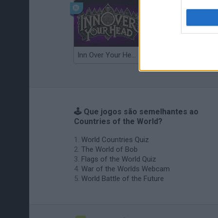
Inn Over Your Head
Wood Hexa Factory
🕹️ Que jogos são semelhantes ao
Countries of the World?
World Countries Quiz
The World of Bob
Flags of the World Quiz
War of the Worlds Webcam
World Battle of the Future