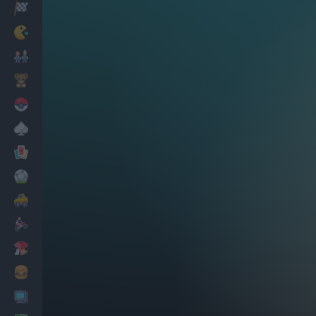
Corridas
Clássicos
Mario Bros
Infantil
Pokemon
Mesa
Cartas
Futebol
Carros
Motos
Vestir
Cozinhar
PC