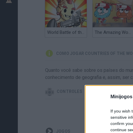
World Battle of the Future
The Amazing World of Gumball: Burger Rush
COMO JOGAR COUNTRIES OF THE W
Quanto você sabe sobre os países do mun
conhecimento de geografia e, assim, ser c
CONTROLES
Minijogos
If you wish 
sensitive in
confirm you
continue se
JOGOS