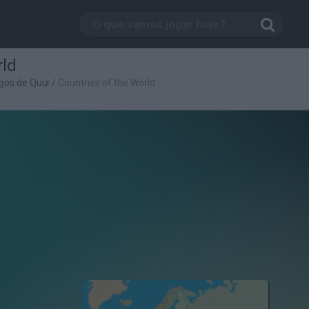
rld
gos de Quiz
/
Countries of the World