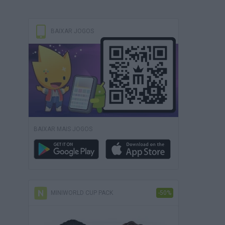
BAIXAR JOGOS
BAIXAR MAIS JOGOS
MINIWORLD CUP PACK
-50%