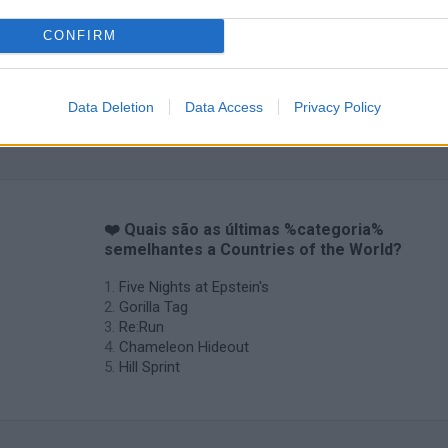
CONFIRM
Data Deletion
Data Access
Privacy Policy
Obby: Chameleon: Paint & Hide
Snaking.io
Cuphead
❤️ Quais são as últimas %categoria%
semelhantes a Countries of the World?
Five Nights at Epstein's
Gorilla Tag
Re:Run
Chameleon Hideout
Hill Sprint