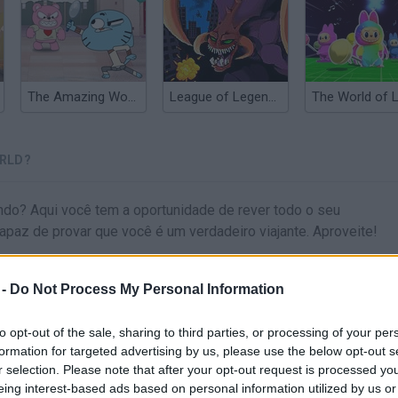
The Amazing World of Gumball: Darwin Rescue
League of Legends: Cho'gath eats the World
ORLD?
do? Aqui você tem a oportunidade de rever todo o seu
apaz de provar que você é um verdadeiro viajante. Aproveite!
 -
Do Not Process My Personal Information
ESCOLHER
to opt-out of the sale, sharing to third parties, or processing of your per
formation for targeted advertising by us, please use the below opt-out s
r selection. Please note that after your opt-out request is processed y
eing interest-based ads based on personal information utilized by us or