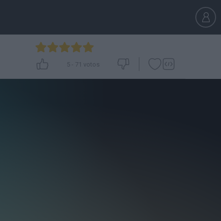
5
-
71
votos