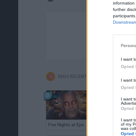
information 
further disc
participants
Downstream 
Persona
I want t
Opted 
MAIS RECENTES JOGOS DE HABILIDA
I want t
Opted 
I want 
Advertis
Opted 
I want t
of my P
Five Nights at Epstein's
Gorilla Tag
was col
Opted 