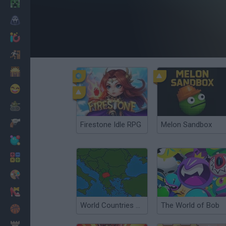
Minecraft
Terror
Jogos .io
Fugir
Dinossauros
Divertidos
Guerra
Armas
Firestone Idle RPG
Melon Sandbox
Bolas
Matemáticas
Pintar
Moda
World Countries Quiz
The World of Bob
Basquete
Estratégia