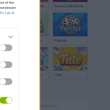
out of the
Poker Texas Hold’em
Domino Minitorneos
 downstream
B’s List of
Chinchón Online
Parchís
Truco Argentino
Tute
ETIQUETAS
JOGOS DE HABILIDADE