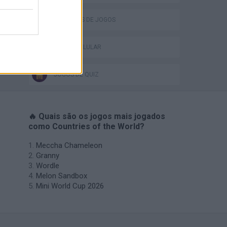
COLEÇÕES DE JOGOS
JOGOS CELULAR
JOGOS DE QUIZ
🔥 Quais são os jogos mais jogados
como Countries of the World?
Meccha Chameleon
Granny
Wordle
Melon Sandbox
Mini World Cup 2026