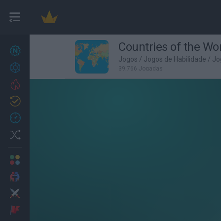
Countries of the Wo
Novos jogos
27
Jogos
/
Jogos de Habilidade
/
Jo
Conquistas
39,766 Jogadas
Trending
Atualizado
0
Recent
Random
Multijogador
2 Jogadores
Ação
Aventuras