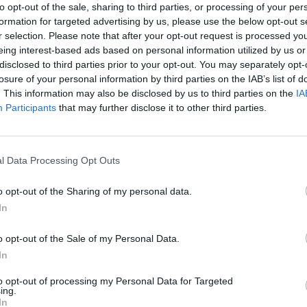
to opt-out of the sale, sharing to third parties, or processing of your per
formation for targeted advertising by us, please use the below opt-out s
E GERENCIAMENTO
r selection. Please note that after your opt-out request is processed y
eing interest-based ads based on personal information utilized by us or
disclosed to third parties prior to your opt-out. You may separately opt-
losure of your personal information by third parties on the IAB’s list of
. This information may also be disclosed by us to third parties on the
IA
Participants
that may further disclose it to other third parties.
ag
Bad Cat Prankster: Mom’s Return
Inn Over Your Head
l Data Processing Opt Outs
o opt-out of the Sharing of my personal data.
In
o opt-out of the Sale of my Personal Data.
Mole Kingdom Defense
Backyard Dig Hole 3D Simulator
Animal Hero
In
to opt-out of processing my Personal Data for Targeted
ing.
In