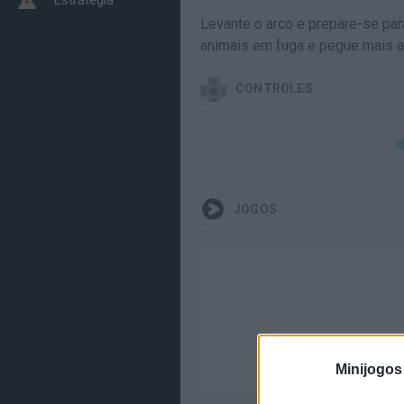
Levante o arco e prepare-se par
animais em fuga e pegue mais 
CONTROLES
JOGOS
Minijogos