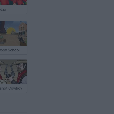
d.io
boy School
shot Cowboy