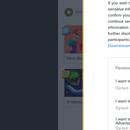
If you wish 
sensitive in
MAIS RECENTES JOGOS D
confirm you
continue se
information 
further disc
participants
Downstream 
Mine Blogger Simulator 3D
Gorilla T
Persona
I want t
Opted 
I want t
Snaking.io
Opted 
I want 
Advertis
Opted 