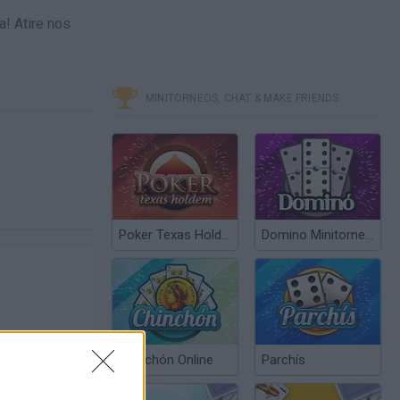
a! Atire nos
MINITORNEOS, CHAT & MAKE FRIENDS
Poker Texas Hold’em
Domino Minitorneos
Chinchón Online
Parchís