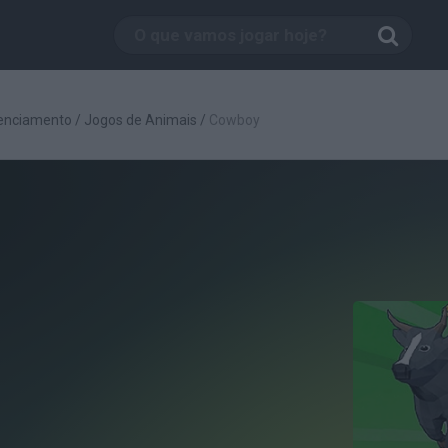
enciamento
/
Jogos de Animais
/
Cowboy