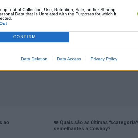
o opt-out of Collection, Use, Retention, Sale, and/or Sharing
ersonal Data that Is Unrelated with the Purposes for which it
lected.
Out
CONFIRM
Data Deletion
Data Access
Privacy Policy
s ao
❤️ Quais são as últimas %categoria
semelhantes a Cowboy?