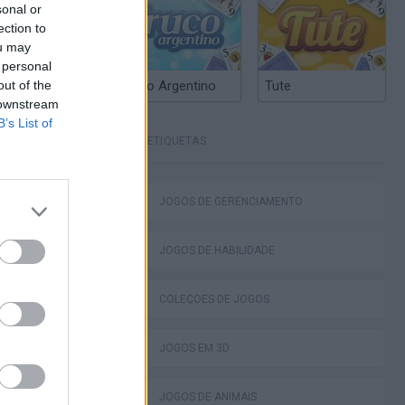
sonal or
ection to
ou may
 personal
out of the
Truco Argentino
Tute
 downstream
B’s List of
ETIQUETAS
Homeless Survival Online
JOGOS DE GERENCIAMENTO
JOGOS DE HABILIDADE
COLEÇÕES DE JOGOS
Catjong Purrfect Empire
JOGOS EM 3D
JOGOS DE ANIMAIS