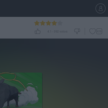
4.1
-
392
votos