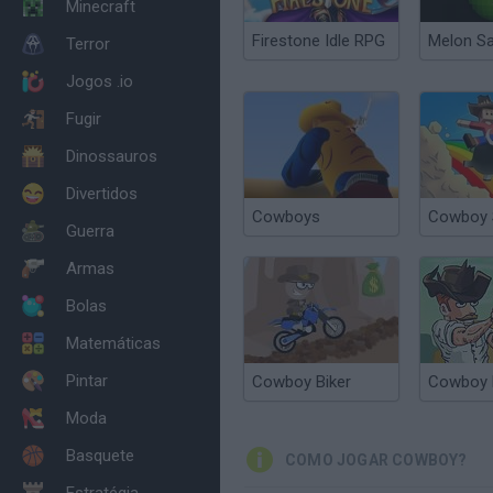
Minecraft
Firestone Idle RPG
Melon S
Terror
Jogos .io
Fugir
Dinossauros
Divertidos
Cowboys
Cowboy 
Guerra
Armas
Bolas
Matemáticas
Pintar
Cowboy Biker
Cowboy 
Moda
Basquete
COMO JOGAR COWBOY?
Estratégia