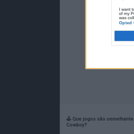
I want t
of my P
was col
Opted 
🕹️ Que jogos são semelhante
Cowboy?