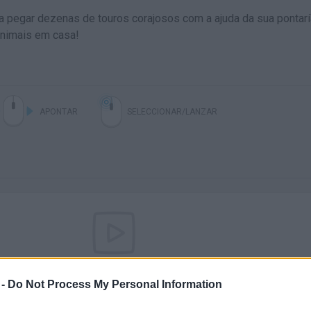
a pegar dezenas de touros corajosos com a ajuda da sua pontarí
animais em casa!
APONTAR
SELECCIONAR/LANZAR
Ainda não há joguinhos
 -
Do Not Process My Personal Information