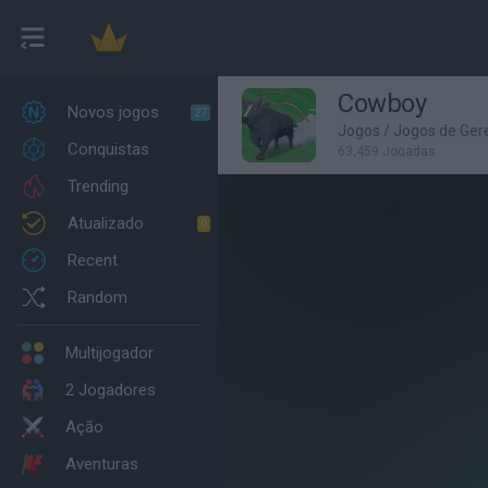
Cowboy
Novos jogos
27
Jogos
/
Jogos de Ger
Conquistas
63,459 Jogadas
Trending
Atualizado
0
Recent
Random
Multijogador
2 Jogadores
Ação
Aventuras