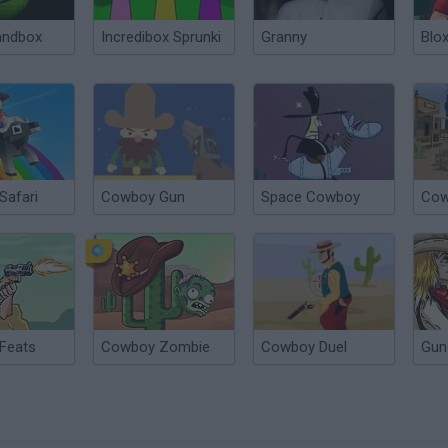
andbox
Incredibox Sprunki
Granny
Blox
Safari
Cowboy Gun
Space Cowboy
Cow
Feats
Cowboy Zombie
Cowboy Duel
Gun