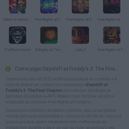
Mario in Animatronic Horror
Five Nights at Freddy's 5
Five Nights at Epstein's
Five Nights at Diddy's (FNAD)
Trollface Horror
5 Nights at Timoha
Jolly 2
Five Nights at Freddy's 3D
Como jogar Dayshift at Freddy's 3: The Final Chapter?
Estamos no ano de 2023, a última assinatura do contrato e a
hora de acertar as contas com o passado!
«Dayshift at
Freddy's 3: The Final Chapter»
é o culminar da trilogia de
paródias «Soulslike» e «RPG Maker» mais famosa, viciante e
aclamada do universo «Five Nights at Freddy's».
Esquece os contratos de zelador comuns; aqui, a tua grande
missão principal será totalitária: compra um kit oficial, cria a tua
própria pizzaria, gere o estabelecimento melhorando as
instalações durante o dia e, ao cair da noite, atravessa o véu