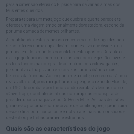
para a dimensão etérea do Flipside para salvar as almas dos
teus entes queridos.
Prepara-te para um metajogo que quebra a quarta parede e te
oferece uma viagem emocionalmente devastadora, escondida
por uma camada de memes brilhantes.
A jogabilidade deste grandioso encerramento da saga destaca-
se por oferecer uma dupla dinâmica interativa que divide a tua
jornada em dois mundos completamente opostos. Durante o
dia, o jogo funciona como um clássico jogo de gestão: investe
os teus fundos na compra de animatrónicos extravagantes,
personaliza a tua pizzaria e resolve os turnos diários mais
bizarros da franquia. Ao chegar a meia-noite, o enredo dará uma
reviravolta total, pois mergulharás no perigoso reino do Flipside,
um RPG de combate por turnos onde recrutarás lendas como
«Dave Trap», combaterás almas corrompidas e conspirarás
para derrubar o maquiavélico Dr. Henry Miller. As tuas decisões
guiar-te-ão por uma enorme árvore de ramificações, que incluirá
desde o final bom canónico e emotivo até finais humorísticos e
desfechos perturbadoramente estranhos.
Quais são as características do jogo