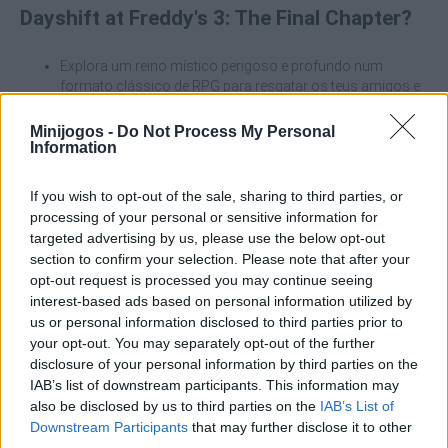
Dayshift at Freddy's 3: The Final Chapter?
Explora um reino místico perigoso e profundo num
formato clássico de RPG para resgatar os teus amigos e
familiares do limbo.
Compra atrações, gere a economia do teu próprio
Minijogos -
Do Not Process My Personal
estabelecimento e enfrenta as inspeções de Fazbender
Information
durante o dia.
Forja alianças no além com versões espectrais das
If you wish to opt-out of the sale, sharing to third parties, or
personagens favoritas dos fãs, incluindo o mítico Dave
processing of your personal or sensitive information for
Trap.
targeted advertising by us, please use the below opt-out
Coleciona finais interativos que vão desde um final feliz até
section to confirm your selection. Please note that after your
um final perturbador.
opt-out request is processed you may continue seeing
Combate espíritos malignos utilizando um sistema de
interest-based ads based on personal information utilized by
habilidades e estatísticas aperfeiçoado para
us or personal information disclosed to third parties prior to
computadores neste ano de 2026.
your opt-out. You may separately opt-out of the further
disclosure of your personal information by third parties on the
Ao gerir a tua própria pizzaria com o kit de arranque, não
IAB’s list of downstream participants. This information may
guardes todo o dinheiro debaixo do colchão. Os animatrónicos
also be disclosed by us to third parties on the
IAB’s List of
caros atrairão clientes com maior orçamento, o que multiplicará
rapidamente as tuas receitas diárias. Uma economia sólida pela
Downstream Participants
that may further disclose it to other
manhã permitir-te-á comprar melhores suprimentos e poções
third parties.