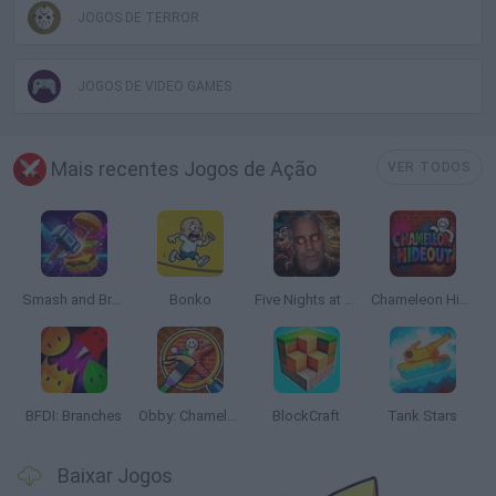
JOGOS DE TERROR
JOGOS DE VIDEO GAMES
Mais recentes Jogos de Ação
VER TODOS
Smash and Break
Bonko
Five Nights at Epstein's
Chameleon Hideout
BFDI: Branches
Obby: Chameleon: Paint & Hide
BlockCraft
Tank Stars
Baixar Jogos