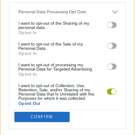
das caixas no menu do RPG Maker antes de teres de descer ao
Flipside à noite.
Personal Data Processing Opt Outs
I want to opt-out of the Sharing of my
personal data.
Opted In
Etiquetas
I want to opt-out of the Sale of my
Personal Data.
JOGOS DE AVENTURAS
Opted In
I want to opt-out of processing my
Personal Data for Targeted Advertising.
JOGOS DE AÇÃO
Opted In
I want to opt-out of Collection, Use,
JOGOS DE HABILIDADE
Retention, Sale, and/or Sharing of my
Personal Data that Is Unrelated with the
Purposes for which it was collected.
Opted Out
COLEÇÕES DE JOGOS
CONFIRM
JOGOS EM 3D