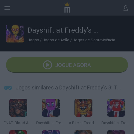
Dayshift at Freddy's 3: The Final Chapter
Jogos
/
Jogos de Ação
/
Jogos de Sobrevivência
JOGUE AGORA
Jogos similares a Dayshift at Freddy's 3: The Final Chapter
FNAF: Blood & Gear
Dayshift at Freddy’s 2 Electric Boogaloo
A Bite at Freddy’s
Dayshift at Freddy’s