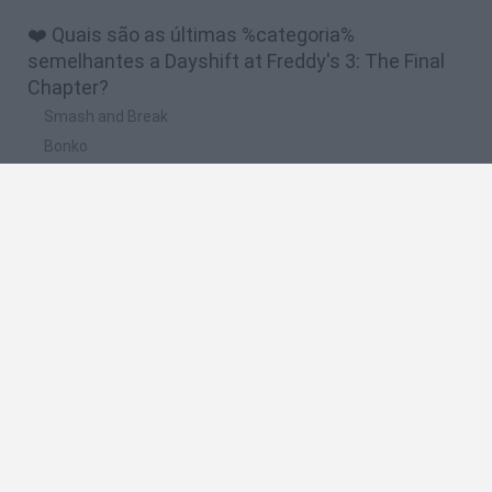
❤️ Quais são as últimas %categoria%
semelhantes a Dayshift at Freddy's 3: The Final
Chapter?
Smash and Break
Bonko
Five Nights at Epstein's
Chameleon Hideout
BFDI: Branches
🔥 Quais são os jogos mais jogados como
Dayshift at Freddy's 3: The Final Chapter?
Meccha Chameleon
Granny
Super Mario Bros.
Bloxd.io
Super Mario World Online