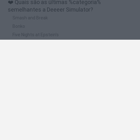
❤️ Quais são as últimas %categoria%
semelhantes a Deeeer Simulator?
Smash and Break
Bonko
Five Nights at Epstein's
Chameleon Hideout
BFDI: Branches
📽️ Quais são os vídeos e joguinhos mais vistos
para Deeeer Simulator?
DEEEER Simulator (FULL GAME)
DEEEER Simulator - Pre-order Trailer - Nintendo Switch
ABRINDO UM PORTAL PARA O FUTURO - DEEEER Simulator
CONSIGO UN MECHA HECHO DE ANIMALES 😂 - DEEEER
SIMULATOR #2
3 Minutes of Insane Deeeer Simulator Gameplay