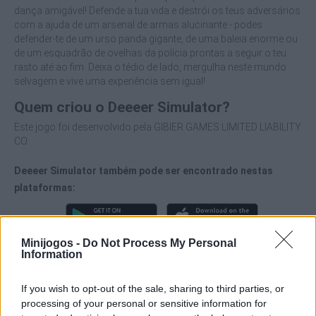
dança amigável! Defende a tua vida e destrói os teus adversários
com a ajuda de um arsenal de armas alucinante - podes
defender-te de um urso panda gigante, de uma baleia enorme ou
de um esquadrão de ovelhas da polícia prontas a seguir o teu
rasto até ao fim. Deixa o tédio de lado, mergulha neste mundo
selvagem e vive uma experiência sem igual!
Quem criou o Deeeer Simulator?
Este jogo foi desenvolvido pela GIBIER GAMES LIMITED LIABILITY
CO.
Deeeer Simulator também pode ser encontrado nestas
plataformas:
Minijogos -
Do Not Process My Personal
Information
If you wish to opt-out of the sale, sharing to third parties, or
Etiquetas
processing of your personal or sensitive information for