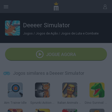
Deeeer Simulator
Jogos
/
Jogos de Ação
/
Jogos de Luta e Combate
JOGUE AGORA
Jogos similares a Deeeer Simulator
Aim Trainer Idle
Sprunki Action Playground: Ragdoll Sandbox
Italian Animals Meme Playground
Dino Survival: Jurassic World