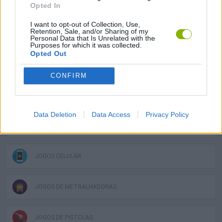
JOGOS DE ANIMAIS
Opted In
I want to opt-out of Collection, Use,
Retention, Sale, and/or Sharing of my
JOGOS DE ARMAS
Personal Data that Is Unrelated with the
Purposes for which it was collected.
Opted Out
JOGOS DE AVENTURA GRÁFICA
CONFIRM
JOGOS DIVERTIDOS
Data Deletion
Data Access
Privacy Policy
JOGOS DE ESQUIVAR
JOGOS CELULAR
JOGOS DE METRALHADORAS
JOGOS DE PISTOLAS