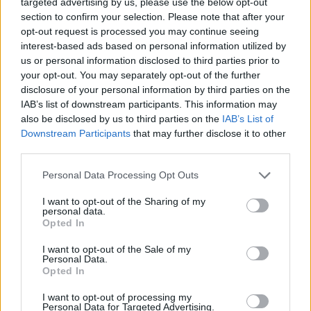
targeted advertising by us, please use the below opt-out
JOGOS DE AVENTURAS
section to confirm your selection. Please note that after your
opt-out request is processed you may continue seeing
interest-based ads based on personal information utilized by
JOGOS DE AÇÃO
us or personal information disclosed to third parties prior to
your opt-out. You may separately opt-out of the further
disclosure of your personal information by third parties on the
JOGOS DE GERENCIAMENTO
IAB’s list of downstream participants. This information may
also be disclosed by us to third parties on the
IAB’s List of
Downstream Participants
that may further disclose it to other
JOGOS DE LUTA E COMBATE
third parties.
Personal Data Processing Opt Outs
JOGOS DE TIROS E DISPAROS
I want to opt-out of the Sharing of my
personal data.
Opted In
COLEÇÕES DE JOGOS
I want to opt-out of the Sale of my
Personal Data.
Opted In
JOGOS EM 3D
I want to opt-out of processing my
Personal Data for Targeted Advertising.