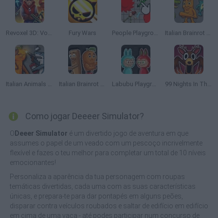
Revoxel 3D: Voxel Style RPG
Fury Wars
People Playground 3D
Italian Brainrot Animals: Playground
Italian Animals Mod: Playground
Italian Brainrot Meme Sandbox
Labubu Playground: Ragdoll Sandbox
99 Nights In The Forest Playground Sandbox
Como jogar Deeeer Simulator?
O
Deeer Simulator
é um divertido jogo de aventura em que
assumes o papel de um veado com um pescoço incrivelmente
flexível e fazes o teu melhor para completar um total de 10 níveis
emocionantes!
Personaliza a aparência da tua personagem com roupas
temáticas divertidas, cada uma com as suas características
únicas, e prepara-te para dar pontapés em alguns peões,
disparar contra veículos roubados e saltar de edifício em edifício
em cima de uma vaca - até podes participar num concurso de