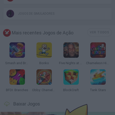
JOGOS DE SIMULADORES
Mais recentes Jogos de Ação
VER TODOS
Smash and Break
Bonko
Five Nights at Epstein's
Chameleon Hideout
BFDI: Branches
Obby: Chameleon: Paint & Hide
BlockCraft
Tank Stars
Baixar Jogos