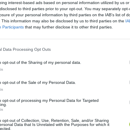
eing interest-based ads based on personal information utilized by us or
VER MAIS
disclosed to third parties prior to your opt-out. You may separately opt-
losure of your personal information by third parties on the IAB’s list of
. This information may also be disclosed by us to third parties on the
IA
Participants
that may further disclose it to other third parties.
l Data Processing Opt Outs
o opt-out of the Sharing of my personal data.
In
Bonko
Five Nights at Epstein's
Gorilla Tag
o opt-out of the Sale of my Personal Data.
In
to opt-out of processing my Personal Data for Targeted
ing.
In
o opt-out of Collection, Use, Retention, Sale, and/or Sharing
Chameleon Hideout
Bad Cat Prankster: Mom’s Return
BFDI: Branche
ersonal Data that Is Unrelated with the Purposes for which it
lected.