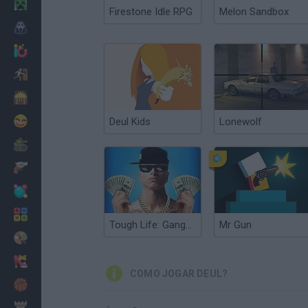
Minecraft
Firestone Idle RPG
Melon Sandbox
Terror
Jogos .io
Fugir
Dinossauros
Divertidos
Deul Kids
Lonewolf
Guerra
Armas
Bolas
Matemáticas
Tough Life: GangLand
Mr Gun
Pintar
Moda
COMO JOGAR DEUL?
Basquete
Estratégia