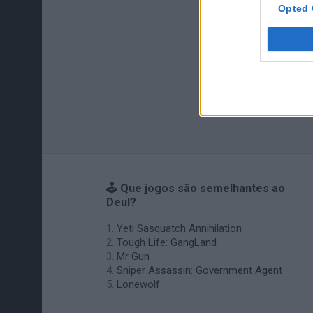
Opted 
🕹️ Que jogos são semelhantes ao
Deul?
Yeti Sasquatch Annihilation
Tough Life: GangLand
Mr Gun
Sniper Assassin: Government Agent
Lonewolf