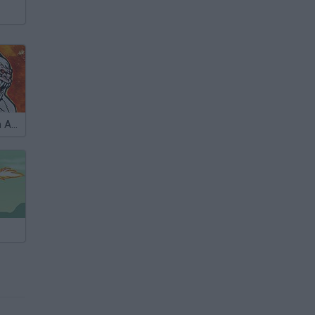
Yeti Sasquatch Annihilation