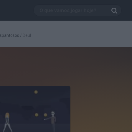
spantosos
/
Deul