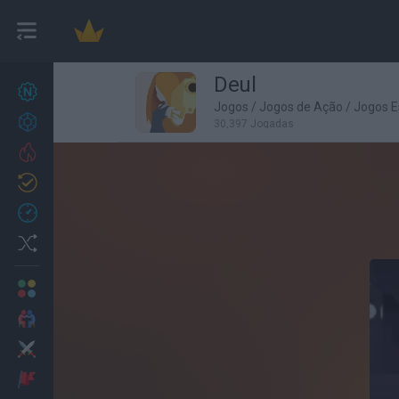
Deul
Novos jogos
27
Jogos
/
Jogos de Ação
/
Jogos E
Conquistas
30,397 Jogadas
Trending
Atualizado
0
Recent
Random
Multijogador
2 Jogadores
Ação
Aventuras