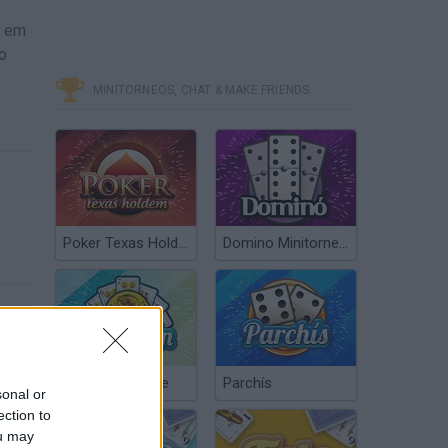
s em
o
MINITORNEOS, CHAT & MAKE FRIENDS
Poker Texas Hold’em
Domino Minitorneos
Chinchón Online
Parchís
sonal or
ection to
ou may