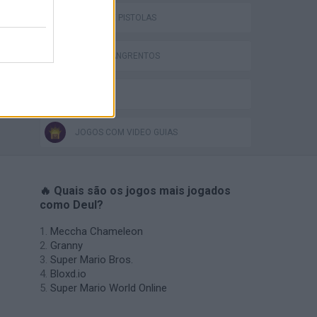
JOGOS DE PISTOLAS
JOGOS SANGRENTOS
BESTIAS
JOGOS COM VIDEO GUIAS
🔥 Quais são os jogos mais jogados
como Deul?
Meccha Chameleon
Granny
Super Mario Bros.
Bloxd.io
Super Mario World Online