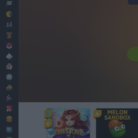
Corridas
Clássicos
Mario Bros
Infantil
Pokemon
Mesa
Cartas
Futebol
Carros
Motos
Vestir
Cozinhar
PC