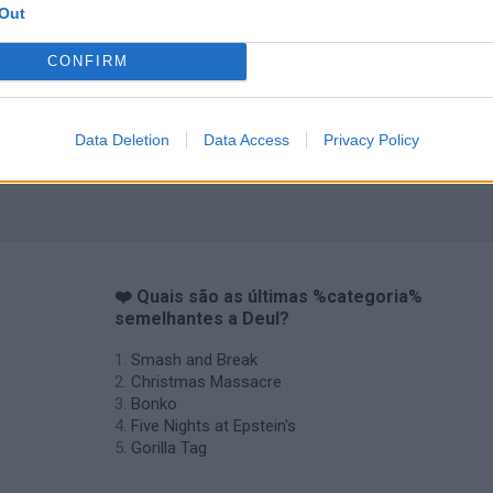
Out
CONFIRM
Data Deletion
Data Access
Privacy Policy
❤️ Quais são as últimas %categoria%
semelhantes a Deul?
Smash and Break
Christmas Massacre
Bonko
Five Nights at Epstein's
Gorilla Tag