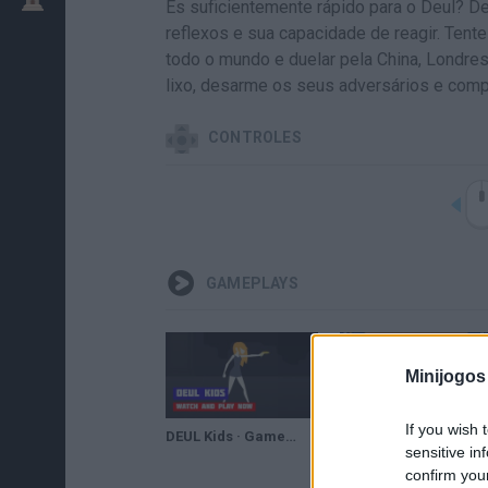
És suficientemente rápido para o Deul? Des
reflexos e sua capacidade de reagir. Tent
todo o mundo e duelar pela China, Londres,
lixo, desarme os seus adversários e comp
CONTROLES
GAMEPLAYS
Minijogos
If you wish 
DEUL Kids · Game · Gameplay
Deul Shooting Game Walkthrough
sensitive in
confirm you