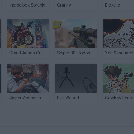
Incredibox Sprunki
Granny
Bloxd.io
Grand Action Crime: New York Car Gang
Sniper 3D: Jodos de Tiro
Sniper Assassin: Government Agent
Exit Wound
Cowboy Feats