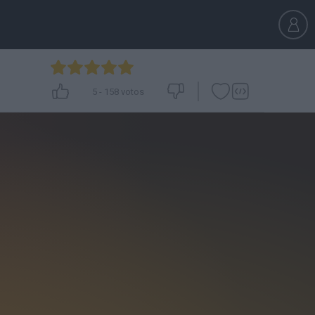
5
-
158
votos