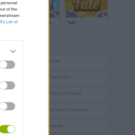
 personal
out of the
 downstream
B’s List of
Truco Argentino
Tute
ETIQUETAS
JOGOS DE AÇÃO
JOGOS DE HABILIDADE
JOGOS DE TIROS E DISPAROS
JOGOS DE APONTAR E DISPARAR
JOGOS DE ARMAS
s