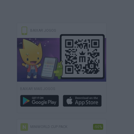
BAIXAR JOGOS
BAIXAR MAIS JOGOS
MINIWORLD CUP PACK
-50%