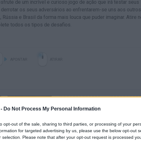
frute de um incrível e curioso jogo de ação que irá testar seus
e derrotar os seus adversários ao enfrentarem-se uns aos outro
 Rússia e Brasil da forma mais louca que puder imaginar. Atire n
lete todos os tipos de desafios.
APONTAR
ATIRAR
 -
Do Not Process My Personal Information
to opt-out of the sale, sharing to third parties, or processing of your per
DEUL · Game · Gameplay
formation for targeted advertising by us, please use the below opt-out s
r selection. Please note that after your opt-out request is processed y