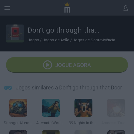
Don’t go through that Door
Jogos
/
Jogos de Ação
/
Jogos de Sobrevivência
JOGUE AGORA
Jogos similares a Don’t go through that Door
Stranger Alternate World
Alternate World: Age of Dead
99 Nights in the Forest: Horror Multiplayer
Amnesia True Subway Horror