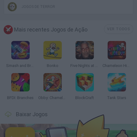
JOGOS DE TERROR
Mais recentes Jogos de Ação
VER TODOS
Smash and Break
Bonko
Five Nights at Epstein's
Chameleon Hideout
BFDI: Branches
Obby: Chameleon: Paint & Hide
BlockCraft
Tank Stars
Baixar Jogos