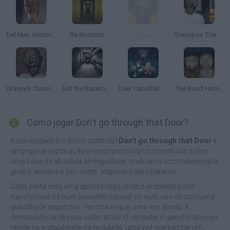
Evil Nun: Horror at School
Backrooms
Kuzbass
Granny vs The Baby in Yellow
Granny's Classroom Nightmare
Exit the Backrooms: Level 2
Deer Cannibal: 99 Nights in the Forest
The Road Home: Granny Escape
Como jogar Don’t go through that Door?
A tua vontade é o único controlo!
Don't go through that Door
é
um jogo de exploração e terror psicológico construído sobre
uma base de absoluta ambiguidade, onde uma voz misteriosa te
guiará, avisará e, por vezes, implorará para parares.
Cada porta será uma aposta cega onde o ambiente pode
transformar-se num pesadelo surreal ou num raio de sol numa
questão de segundos - lembra-te que, uma vez aberta, é
demasiado tarde para voltar atrás! O verdadeiro gancho do jogo
reside na instabilidade da realidade, uma vez que passar um