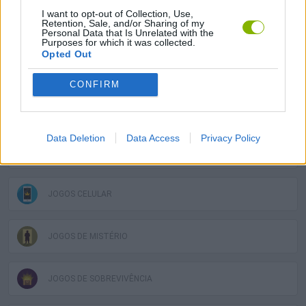
I want to opt-out of Collection, Use,
Retention, Sale, and/or Sharing of my
JOGOS EM 3D
Personal Data that Is Unrelated with the
Purposes for which it was collected.
Opted Out
JOGOS DE AVENTURA GRÁFICA
CONFIRM
JOGOS FPS
Data Deletion
Data Access
Privacy Policy
JOGOS DE FUGA
JOGOS CELULAR
JOGOS DE MISTÉRIO
JOGOS DE SOBREVIVÊNCIA