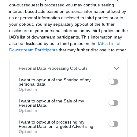
num piscar de olhos.
opt-out request is processed you may continue seeing
Mecânicas que recompensam a cautela, mas punem a
interest-based ads based on personal information utilized by
dúvida quando a decisão é tomada.
us or personal information disclosed to third parties prior to
your opt-out. You may separately opt-out of the further
Se chegaste até aqui, não leias mais! Lembra-te que, neste jogo,
disclosure of your personal information by third parties on the
o conhecimento tem um preço muito elevado que os teus
IAB’s list of downstream participants. This information may
instintos já estão a tentar evitar pagar. Aqui serás a marioneta e o
also be disclosed by us to third parties on the
IAB’s List of
marionetista ao mesmo tempo. Terás coragem de abrir a porta
Downstream Participants
that may further disclose it to other
seguinte?
third parties.
Personal Data Processing Opt Outs
Etiquetas
I want to opt-out of the Sharing of my
personal data.
Opted In
JOGOS DE AVENTURAS
I want to opt-out of the Sale of my
Personal Data.
Opted In
JOGOS DE AÇÃO
I want to opt-out of processing my
Personal Data for Targeted Advertising.
COLEÇÕES DE JOGOS
Opted In