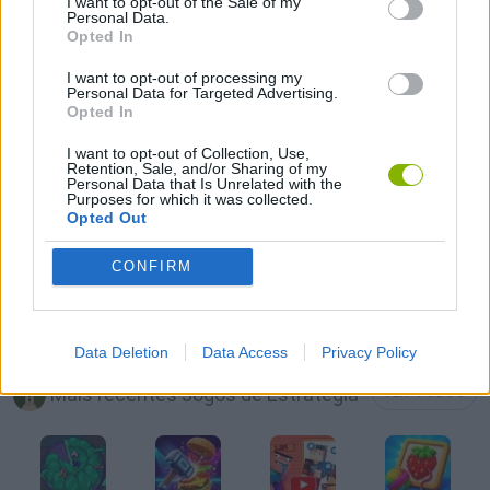
I want to opt-out of the Sale of my
Personal Data.
Opted In
JOGOS PARA PASSAR O TEMPO
I want to opt-out of processing my
Personal Data for Targeted Advertising.
JOGOS DE PENSAR
Opted In
I want to opt-out of Collection, Use,
Retention, Sale, and/or Sharing of my
JOGOS DE PUZZLES E QUEBRA-CABEÇAS
Personal Data that Is Unrelated with the
Purposes for which it was collected.
Opted Out
JOGOS DE SIMULADORES
CONFIRM
JOGOS COM VIDEO GUIAS
Data Deletion
Data Access
Privacy Policy
Mais recentes Jogos de Estratégia
VER TODOS