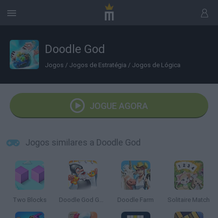
Doodle God
Jogos
/
Jogos de Estratégia
/
Jogos de Lógica
JOGUE AGORA
Jogos similares a Doodle God
Two Blocks
Doodle God Good Old Times
Doodle Farm
Solitaire Match