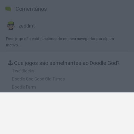
Comentários
zeddmt
Esse jogo não está funcionando no meu navegador por algum
motivo...
🕹️ Que jogos são semelhantes ao Doodle God?
Two Blocks
Doodle God Good Old Times
Doodle Farm
Solitaire Match
Heroes of Match 3
❤️ Quais são as últimas %categoria%
semelhantes a Doodle God?
Witchy Sisters