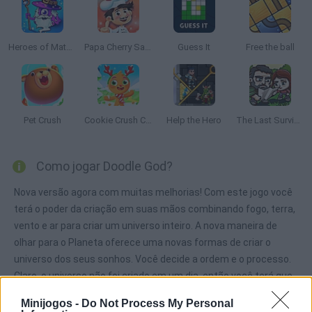
Heroes of Match 3
Papa Cherry Saga
Guess It
Free the ball
Pet Crush
Cookie Crush Christmas Edition
Help the Hero
The Last Survivor
Como jogar Doodle God?
Nova versão agora com muitas melhorias! Com este jogo você
terá o poder da criação em suas mãos combinando fogo, terra,
vento e ar para criar um universo inteiro. A nova maneira de
olhar para o Planeta oferece uma novas formas de criar o
universo dos seus sonhos. Você decide a ordem e o processo.
Claro, o universo não foi criado em um dia, então você terá que
trabalhar duro até obter um simples microorganismo. Mas
Minijogos -
Do Not Process My Personal
cuidado, o poder da criação pode ter consequências