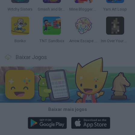
Witchy Sisters
Smash and Break
Mine Blogger Simulator 3D
Yarn Art Loop
Bonko
TNT Sandbox
Arrow Escape Master
Inn Over Your Head
Baixar Jogos
Baixar mais jogos