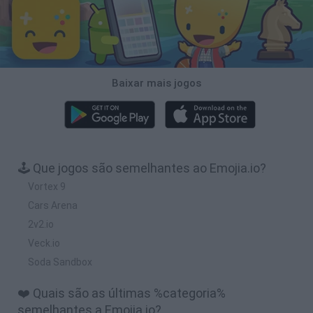
Baixar mais jogos
🕹️ Que jogos são semelhantes ao Emojia.io?
Vortex 9
Cars Arena
2v2.io
Veck.io
Soda Sandbox
❤️ Quais são as últimas %categoria%
semelhantes a Emojia.io?