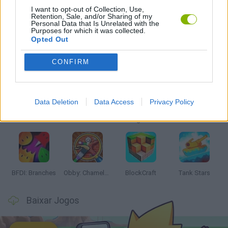
I want to opt-out of Collection, Use,
Retention, Sale, and/or Sharing of my
JOGOS CELULAR
Personal Data that Is Unrelated with the
Purposes for which it was collected.
Opted Out
Mais recentes Jogos de Ação
VER TODOS
CONFIRM
Data Deletion
Data Access
Privacy Policy
Smash and Break
Bonko
Five Nights at Epstein's
Chameleon Hideout
BFDI: Branches
Obby: Chameleon: Paint & Hide
BlockCraft
Tank Stars
Baixar Jogos