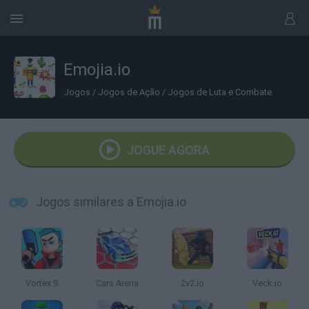
Emojia.io
Jogos
/
Jogos de Ação
/
Jogos de Luta e Combate
JOGUE AGORA
Jogos similares a Emojia.io
Vortex 9
Cars Arena
2v2.io
Veck.io