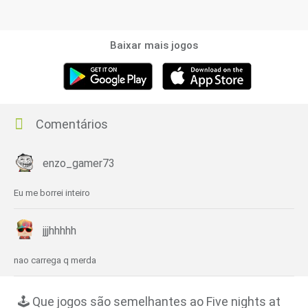
Baixar mais jogos
Comentários
enzo_gamer73
Eu me borrei inteiro
jjjhhhhh
nao carrega q merda
🕹️ Que jogos são semelhantes ao Five nights at