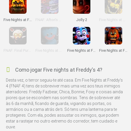
Five Nights at Freddy's: Ultimate
FNAF: Afton's Nightmare
Jolly 2
Five Nights at Golden Freddy's
FNAF: Final Purgatory
Five Nights at Huggy
Five Nights at Freddy's 2 Remaster
Five Nights at Freddy's 3D
Como jogar Five nights at Freddy's 4?
Desta vez, o terror seguiu-te até casa. Em Five Nights at Freddy's
4 (FNAF 4) tens de sobreviver mais uma vez aos teus inimigos
aterradores: Freddy Fazbear, Chica, Bonnie, Foxy e coisas ainda
piores que se escondem nas sombras. Tens de sobreviver até
às 6 da manhã, ficando de guarda, vigiando as portas, os
armários ou a cama atrás de ti. Só tens uma lanterna para te
protegeres. Com ela, podes assustar os inimigos, que podem
estar a rastejar no outro extremo do corredor; tem cuidado e
ouve.