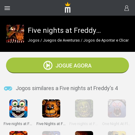
Five nights at Freddy's 4
Jogos
/
Juegos de Aventuras
/
Jogos de Apontar e Clicar
JOGUE AGORA
Jogos similares a Five nights at Freddy's 4
Five nights at Freddy's 2
Five Nights at Freddy's
Five nights at Freddy's 3
One Night At Flumpty's