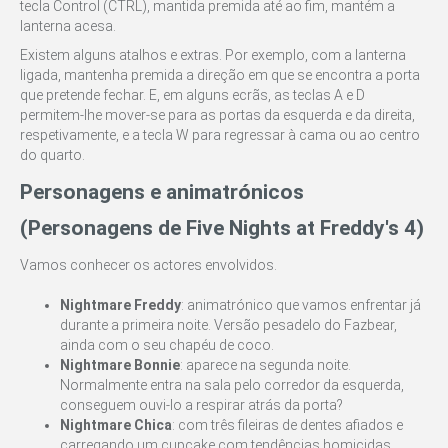
tecla Control (CTRL), mantida premida até ao fim, mantém a
lanterna acesa.
Existem alguns atalhos e extras. Por exemplo, com a lanterna
ligada, mantenha premida a direção em que se encontra a porta
que pretende fechar. E, em alguns ecrãs, as teclas A e D
permitem-lhe mover-se para as portas da esquerda e da direita,
respetivamente, e a tecla W para regressar à cama ou ao centro
do quarto.
Personagens e animatrónicos
(Personagens de Five Nights at Freddy's 4)
Vamos conhecer os actores envolvidos.
Nightmare Freddy
: animatrónico que vamos enfrentar já
durante a primeira noite. Versão pesadelo do Fazbear,
ainda com o seu chapéu de coco.
Nightmare Bonnie
: aparece na segunda noite.
Normalmente entra na sala pelo corredor da esquerda,
conseguem ouvi-lo a respirar atrás da porta?
Nightmare Chica
: com três fileiras de dentes afiados e
carregando um cupcake com tendências homicidas.