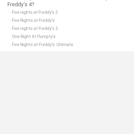
Freddy's 4?
Five nights at Freddy's 2
Five Nights at Freddy's
Five nights at Freddy's 3
One Night At Flumpty's
Five Nights at Freddy's: Ultimate
❤️ Quais são as últimas %categoria%
semelhantes a Five nights at Freddy's 4?
Mine Blogger Simulator 3D
TNT Sandbox
Five Nights at Epstein's
Chameleon Hideout
Inn Over Your Head
📽️ Quais são os vídeos e joguinhos mais vistos
para Five nights at Freddy's 4?
Five Nights at Freddy's 4: 1st Night NIGHTMARE FREDDY