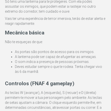
Só tens uma lanterna para te protegeres. Com ela podes
assustar os inimigos, que podem estar a rastejar no outro
extremo do corredor; tem cuidado e ouve.
Vais ter uma experiência de terror imersiva; terás de estar alerta e
reagir rapidamente.
Mecânica básica
Não te esqueças de que:
As portas são pontos de acesso para os inimigos.
A lanterna pode ser capaz de afugentar as ameaças.
O som indica a presença de pessoas próximas.
Deves estudar sempre o que te rodeia. Tenta chegar vivo
às 6 da manhã.
Controlos (FNAF 4 gameplay)
As teclas W (avançar), A (esquerda), S (recuar) e D (direita)
permitem-te mover a tua personagem pelo ambiente. As teclas
de setas ajustam a câmara. O clique esquerdo permite-lhe, em
determinadas circunstâncias, atravessar portas ou correr. E a