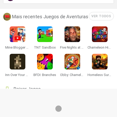
Mais recentes Juegos de Aventuras
VER TODOS
Mine Blogger Simulator 3D
TNT Sandbox
Five Nights at Epstein's
Chameleon Hideout
Inn Over Your Head
BFDI: Branches
Obby: Chameleon: Paint & Hide
Homeless Survival Online
Baixar Jogos