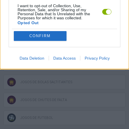
I want to opt-out of Collection, Use,
Retention, Sale, and/or Sharing of my
JOGOS DE HABILIDADE
Personal Data that Is Unrelated with the
Purposes for which it was collected.
Opted Out
COLEÇÕES DE JOGOS
CONFIRM
JOGOS COM CONQUISTAS
Data Deletion
Data Access
Privacy Policy
JOGOS DE APONTAR E DISPARAR
JOGOS DE BOLAS SALTITANTES
JOGOS DE CHUTES DE FALTA
JOGOS DE FUTEBOL