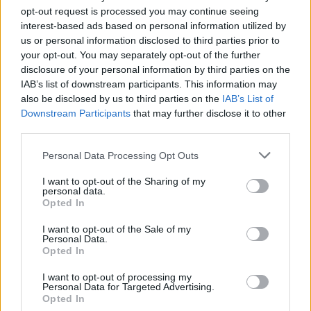
Enfrenta defesas posicionadas que te obrigarão a
opt-out request is processed you may continue seeing
recalcular a tua trajetória em cada tentativa.
interest-based ads based on personal information utilized by
Aceda à interface para resgatar as tuas conquistas e
us or personal information disclosed to third parties prior to
selecionar novos designs de bolas e aspetos estéticos.
your opt-out. You may separately opt-out of the further
Carrega no botão de reinício no ecrã para corrigir os teus
disclosure of your personal information by third parties on the
erros de ângulo sem esperas enfadonhas.
IAB’s list of downstream participants. This information may
also be disclosed by us to third parties on the
IAB’s List of
Não atires sempre a bola em linha reta. Se a barreira de defesas
Downstream Participants
that may further disclose it to other
te bloquear o primeiro poste, muda a direção da trajetória. Isto
third parties.
aplicará um efeito de rotação à bola, fazendo com que contorne
os defesas pelo exterior e entre junto ao poste, fora do alcance
Personal Data Processing Opt Outs
do guarda-redes.
Quem criou o Flick Shot Soccer?
I want to opt-out of the Sharing of my
personal data.
Opted In
Este jogo foi desenvolvido pela Raccoon.
I want to opt-out of the Sale of my
Personal Data.
Opted In
Etiquetas
I want to opt-out of processing my
Personal Data for Targeted Advertising.
JOGOS DE ESPORTES
Opted In