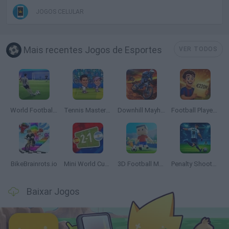
JOGOS CELULAR
Mais recentes Jogos de Esportes
VER TODOS
World Football Champions
Tennis Masters 2026
Downhill Mayhem
Football Player's Path Simulator
BikeBrainrots.io
Mini World Cup 2026
3D Football Mania
Penalty Shooter: Soccer Cup 2026
Baixar Jogos