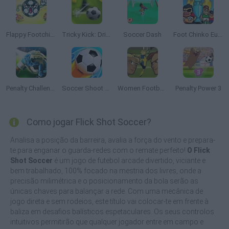
Flappy Footchinko: Endless Bounce
Tricky Kick: Dribblers
Soccer Dash
Foot Chinko Euro 2016
Penalty Challenge Multiplayer
Soccer Shoot 3D
Women Football Penalty Champions
Penalty Power 3
Como jogar Flick Shot Soccer?
Analisa a posição da barreira, avalia a força do vento e prepara-
te para enganar o guarda-redes com o remate perfeito!
O Flick
Shot Soccer
é um jogo de futebol arcade divertido, viciante e
bem trabalhado, 100% focado na mestria dos livres, onde a
precisão milimétrica e o posicionamento da bola serão as
únicas chaves para balançar a rede. Com uma mecânica de
jogo direta e sem rodeios, este título vai colocar-te em frente à
baliza em desafios balísticos espetaculares. Os seus controlos
intuitivos permitirão que qualquer jogador entre em campo e