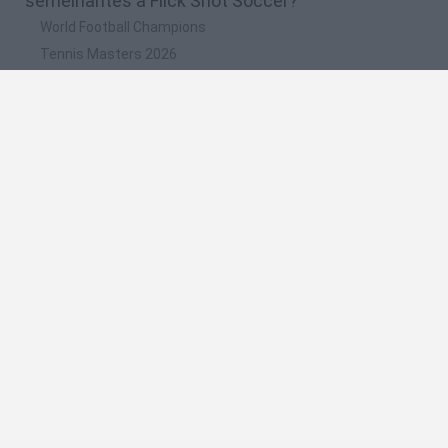
semelhantes a Flick Shot Soccer?
World Football Champions
Tennis Masters 2026
Downhill Mayhem
Football Player's Path Simulator
BikeBrainrots.io
🔥 Quais são os jogos mais jogados como Flick
Shot Soccer?
Mini World Cup 2026
Let's fish
Sports Heads: Football Championship
HaxBall
7a0
Espanhol
Espanhol
Inglês
Italiano
Português
Holandês
Polonês