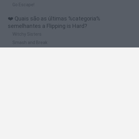
Go Escape!
❤️ Quais são as últimas %categoria%
semelhantes a Flipping is Hard?
Witchy Sisters
Smash and Break
Yarn Art Loop
Bonko
Hill Sprint
🔥 Quais são os jogos mais jogados como
Flipping is Hard?
Meccha Chameleon
Bloxd.io
FireBoy and WaterGirl: The Forest Temple
Incredibox Sprunki
Toca Life World