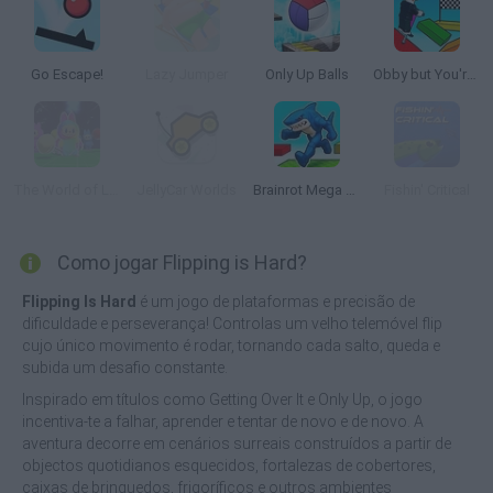
Go Escape!
Lazy Jumper
Only Up Balls
Obby but You're on a Pogo
The World of Labubu: Build, Sing, Travel!
JellyCar Worlds
Brainrot Mega Parkour
Fishin' Critical
Como jogar Flipping is Hard?
Flipping Is Hard
é um jogo de plataformas e precisão de
dificuldade e perseverança! Controlas um velho telemóvel flip
cujo único movimento é rodar, tornando cada salto, queda e
subida um desafio constante.
Inspirado em títulos como Getting Over It e Only Up, o jogo
incentiva-te a falhar, aprender e tentar de novo e de novo. A
aventura decorre em cenários surreais construídos a partir de
objectos quotidianos esquecidos, fortalezas de cobertores,
caixas de brinquedos, frigoríficos e outros ambientes