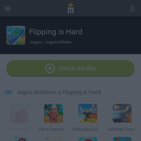
Flipping is Hard
Jogos
/
Jogos Infantis
JOGUE AGORA
Jogos similares a Flipping is Hard
Build a Car
Cat vs Granny: Cat Simulator
Obby Ragdoll: Playground Parkour
JailBreak: Escape from Prison