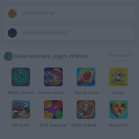
JOGOS DE SALTAR
JOGOS DE SIMULADORES
Mais recentes Jogos Infantis
VER TODOS
Witchy Sisters
Smash and Break
Yarn Art Loop
Bonko
Hill Sprint
BFDI: Branches
Obby: Chameleon: Paint & Hide
BlockCraft