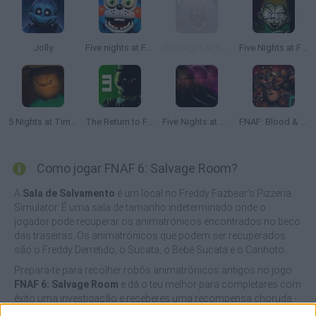
Jolly
Five nights at Freddy's 2
One Night At Flumpty's
Five Nights at Fulp's
5 Nights at Timoha
The Return to Freddy's 3
Five Nights at Diddy's (FNAD)
FNAF: Blood & Gear
Como jogar FNAF 6: Salvage Room?
A
Sala de Salvamento
é um local no Freddy Fazbear's Pizzeria
Simulator. É uma sala de tamanho indeterminado onde o
jogador pode recuperar os animatrónicos encontrados no beco
das traseiras. Os animatrónicos que podem ser recuperados
são o Freddy Derretido, o Sucata, o Bebé Sucata e o Canhoto.
Prepara-te para recolher robôs animatrónicos antigos no jogo
FNAF 6: Salvage Room
e dá o teu melhor para completares com
êxito uma investigação e receberes uma recompensa choruda -
não deixes que o medo te bloqueie e dá o teu melhor para te