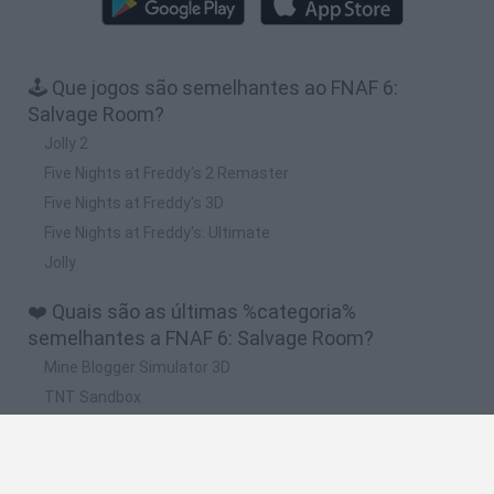
🕹️ Que jogos são semelhantes ao FNAF 6:
Salvage Room?
Jolly 2
Five Nights at Freddy's 2 Remaster
Five Nights at Freddy's 3D
Five Nights at Freddy's: Ultimate
Jolly
❤️ Quais são as últimas %categoria%
semelhantes a FNAF 6: Salvage Room?
Mine Blogger Simulator 3D
TNT Sandbox
Five Nights at Epstein's
Chameleon Hideout
Inn Over Your Head