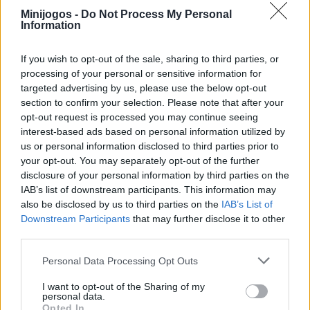
manteres alerta e preparado para um possível ataque!
Minijogos -
Do Not Process My Personal
Information
Mergulha num mundo 3D sinistro e sombrio cheio de perigos,
não deixes que os teus maiores medos te impeçam de avançar.
Ouve a gravação, toma notas e mantém-te atento às diferentes
If you wish to opt-out of the sale, sharing to third parties, or
personagens e às suas acções. Se o animatrónico se alterar ou
processing of your personal or sensitive information for
emitir sons estranhos, acalma-o, mas cuidado: se o robô for
targeted advertising by us, please use the below opt-out
demasiado agressivo, vai atacar-te! Até onde serás capaz de ir
section to confirm your selection. Please note that after your
sem sofrer danos?
opt-out request is processed you may continue seeing
interest-based ads based on personal information utilized by
Quem criou o FNAF 6: Salvage Room?
us or personal information disclosed to third parties prior to
Este jogo foi desenvolvido pela Feyten.
your opt-out. You may separately opt-out of the further
disclosure of your personal information by third parties on the
IAB’s list of downstream participants. This information may
Etiquetas
also be disclosed by us to third parties on the
IAB’s List of
Downstream Participants
that may further disclose it to other
third parties.
JOGOS DE AVENTURAS
Personal Data Processing Opt Outs
COLEÇÕES DE JOGOS
I want to opt-out of the Sharing of my
personal data.
Opted In