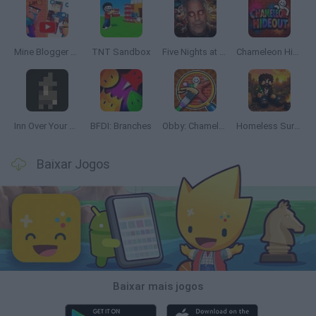
Mine Blogger Simulator 3D
TNT Sandbox
Five Nights at Epstein's
Chameleon Hideout
Inn Over Your Head
BFDI: Branches
Obby: Chameleon: Paint & Hide
Homeless Survival Online
Baixar Jogos
Baixar mais jogos