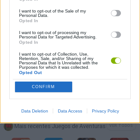
JOGOS DE APONTAR E CLICAR
I want to opt-out of the Sale of my
Personal Data.
Opted In
JOGOS DE BONECOS
I want to opt-out of processing my
Personal Data for Targeted Advertising.
Opted In
FIVE NIGHTS AT FREDDY'S
I want to opt-out of Collection, Use,
Retention, Sale, and/or Sharing of my
Personal Data that Is Unrelated with the
JOGOS CELULAR
Purposes for which it was collected.
Opted Out
JOGOS DE TERROR
CONFIRM
JOGOS DE VIDEO GAMES
Data Deletion
Data Access
Privacy Policy
Mais recentes Juegos de Aventuras
VER TODOS