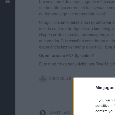
Um novo mod do nosso jogo de música pr
sentir o ritmo a correr nas tuas veias com
do famoso jogo Incredibox Sprunkin?
O jogo, com uma batalha de rap entre vári
mundo colorido de Sprunkin, o lado alegre 
chapéu preto numa das personagens, o un
assustador. Cria canções com ritmos muito
experiência incrivelmente divertida - boa s
Quem criou o FNF Sprunkin?
Este mod foi desenvolvido por RiverMusic,
CONTROLES
Minijogos
If you wish 
sensitive in
confirm you
GAMEPLAYS