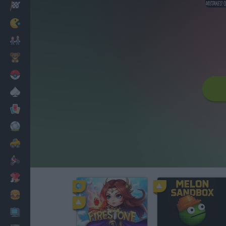
Corridas
Clássicos
Mario Bros
Infantil
Pokemon
Mesa
Cartas
Futebol
Carros
Motos
Vestir
Cozinhar
PC