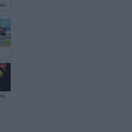
Meccha Chameleon
FNF vs Mario FNF Port