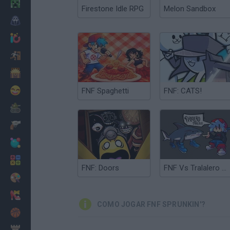
Minecraft
Firestone Idle RPG
Melon Sandbox
Terror
Jogos .io
Fugir
Dinossauros
Divertidos
FNF Spaghetti
FNF: CATS!
Guerra
Armas
Bolas
Matemáticas
FNF: Doors
FNF Vs Tralalero Tralala
Pintar
Moda
COMO JOGAR FNF SPRUNKIN'?
Basquete
Estratégia