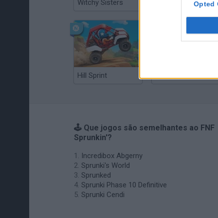
Witchy Sisters
Smash and Break
Opted 
Hill Sprint
BFDI: Branches
🕹️ Que jogos são semelhantes ao FNF
Sprunkin'?
Incredibox Abgerny
Sprunki's World
Sprunked
Sprunki Phase 10 Definitive
Sprunki Cendi