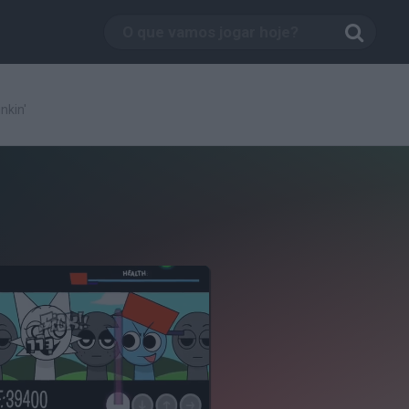
nkin'