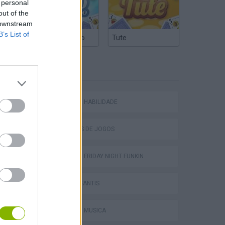
 personal
out of the
 downstream
B’s List of
Truco Argentino
Tute
ETIQUETAS
JOGOS DE HABILIDADE
COLEÇÕES DE JOGOS
JOGOS DE FRIDAY NIGHT FUNKIN
JOGOS INFANTIS
JOGOS DE MÚSICA