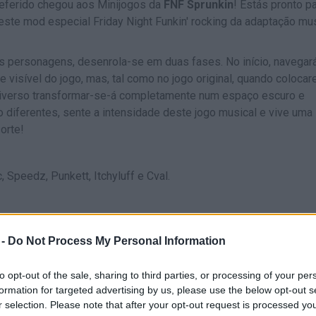
eferido chegou aos Minijogos da
FNF Sprunkin
! Estás pronto p
 este mod especial Friday Night Funkin' rocking da adaptação mu
as personagens, desenrola-se em duas fases. No início, navegar
e visível do jogo, mas, tal como no jogo original, quando colocar
iverso transformar-se-á completamente num espaço escuro e
 diferentes, sente a intensidade deste jogo musical e vive uma
orte!
 Speedz, Punkett, Itchyluff e Cval.
 -
Do Not Process My Personal Information
CANTAR
START
to opt-out of the sale, sharing to third parties, or processing of your per
formation for targeted advertising by us, please use the below opt-out s
r selection. Please note that after your opt-out request is processed y