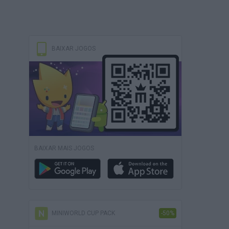
BAIXAR JOGOS
BAIXAR MAIS JOGOS
MINIWORLD CUP PACK
-50%