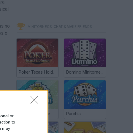
ara
sical
ás no
MINITORNEOS, CHAT & MAKE FRIENDS
es o
Poker Texas Hold’em
Domino Minitorneos
Chinchón Online
Parchís
sonal or
ection to
ou may