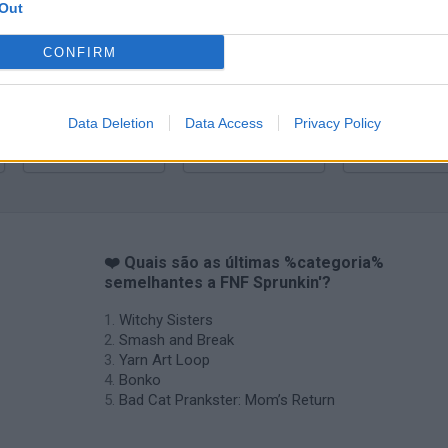
Yarn Art Loop
Bonko
Out
CONFIRM
Data Deletion
Data Access
Privacy Policy
Obby: Chameleon: Paint & Hide
Flying Robot Transform
BlockCraft
❤️ Quais são as últimas %categoria%
semelhantes a FNF Sprunkin'?
Witchy Sisters
Smash and Break
Yarn Art Loop
Bonko
Bad Cat Prankster: Mom’s Return