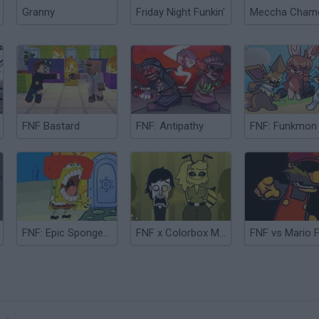
Granny
Friday Night Funkin'
FNF Bastard
FNF: Antipathy
FNF: Funkmon
FNF: Epic Sponge Bob
FNF x Colorbox Mustard