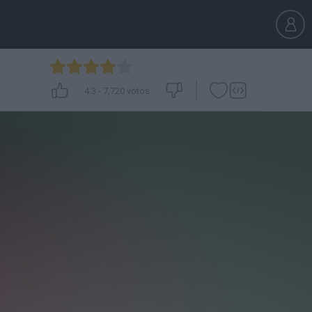
4.3
-
7,720
votos