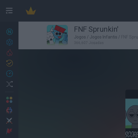
FNF Sprunkin'
Novos jogos
27
Jogos
/
Jogos Infantis
/
FNF Spru
Conquistas
366,607 Jogadas
Trending
Atualizado
0
Recent
Random
Multijogador
2 Jogadores
Ação
Aventuras