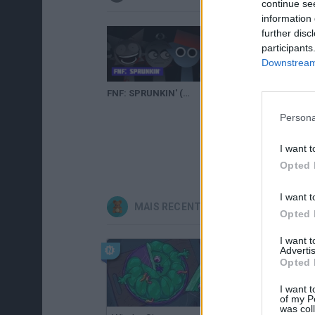
continue se
information 
further disc
participants
Downstream 
FNF: SPRUNKIN' (INCREDIBOX SPRUNKI)
Persona
I want t
Opted 
I want t
MAIS RECENTES JOGOS INFANTIS
Opted 
I want 
Advertis
Opted 
I want t
of my P
was col