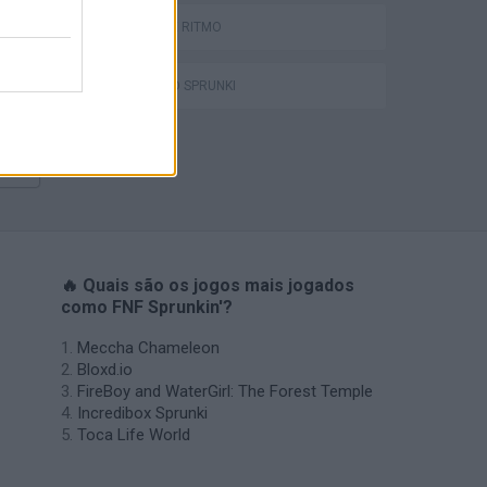
Bad Cat Prankster: Mom’s Return
JOGOS DE RITMO
JOGOS DO SPRUNKI
🔥 Quais são os jogos mais jogados
como FNF Sprunkin'?
Meccha Chameleon
Bloxd.io
FireBoy and WaterGirl: The Forest Temple
Incredibox Sprunki
Toca Life World