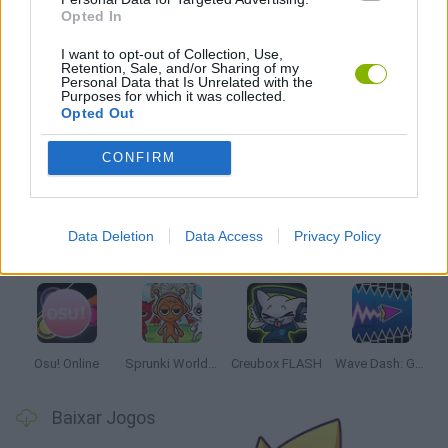
JOGOS DE MÚSICA
Opted In
I want to opt-out of Collection, Use,
JOGOS DE RITMO
Retention, Sale, and/or Sharing of my
Personal Data that Is Unrelated with the
Purposes for which it was collected.
Opted Out
Mais recentes Jogos de Música
VER TODOS
CONFIRM
Data Deletion
Data Access
Privacy Policy
Hyper Wave Challenge
Sliding Wave
Zynpavo: Rhythm Piano
Sprunki Action Playground: Ragdoll Sandbox
Osu! Online
Sprunki World Online RP: Play with Friends!
Creubox FLASH
Wave Dash: Geometry Arrow
Baixar Jogos