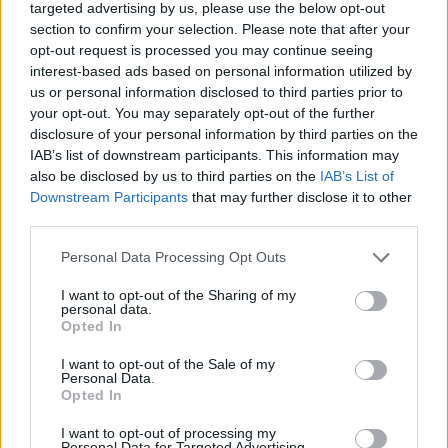
targeted advertising by us, please use the below opt-out
dia!
section to confirm your selection. Please note that after your
Quem criou o Friday Night Funkin' vs
opt-out request is processed you may continue seeing
interest-based ads based on personal information utilized by
Slender Man?
us or personal information disclosed to third parties prior to
your opt-out. You may separately opt-out of the further
Este mod foi desenvolvido por MrFlamin, CanonDev,
disclosure of your personal information by third parties on the
SmokeCannon e muitos mais artistas.
IAB’s list of downstream participants. This information may
also be disclosed by us to third parties on the
IAB’s List of
Downstream Participants
that may further disclose it to other
Etiquetas
third parties.
Personal Data Processing Opt Outs
JOGOS DE HABILIDADE
I want to opt-out of the Sharing of my
personal data.
Opted In
COLEÇÕES DE JOGOS
I want to opt-out of the Sale of my
Personal Data.
JOGOS DE FRIDAY NIGHT FUNKIN
Opted In
I want to opt-out of processing my
Personal Data for Targeted Advertising.