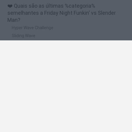
❤️ Quais são as últimas %categoria%
semelhantes a Friday Night Funkin' vs Slender
Man?
Hyper Wave Challenge
Sliding Wave
Zynpavo: Rhythm Piano
Sprunki Action Playground: Ragdoll Sandbox
Osu! Online
🔥 Quais são os jogos mais jogados como Friday
Night Funkin' vs Slender Man?
Friday Night Funkin'
Incredibox Sprunki
Geometry Dash
Geometry Vibes
Geometry Dash Lite