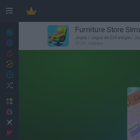
Furniture Store Simu
Novos jogos
27
Jogos
/
Jogos de Estratégia
/
Jo
Conquistas
25,291 Jogadas
Trending
Atualizado
0
Recent
Random
Multijogador
2 Jogadores
Ação
Aventuras