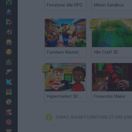
Minecraft
Firestone Idle RPG
Melon Sandbox
Terror
Jogos .io
Fugir
Dinossauros
Divertidos
Furniture Master: Idle Tycoon
Idle Craft 3D
Guerra
Armas
Bolas
Matemáticas
Hypermarket 3D: Store Cashier
Fireworks Maker Simulator Bang
Pintar
Moda
COMO JOGAR FURNITURE STORE SIMU
Basquete
Estratégia