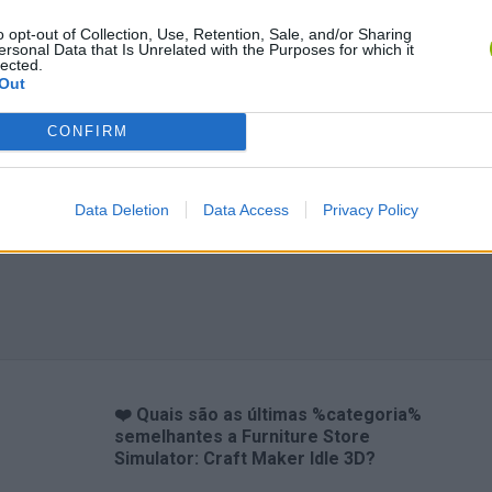
o opt-out of Collection, Use, Retention, Sale, and/or Sharing
ersonal Data that Is Unrelated with the Purposes for which it
lected.
Out
Inn Over Your Head
BFDI: Branches
CONFIRM
Data Deletion
Data Access
Privacy Policy
❤️ Quais são as últimas %categoria%
semelhantes a Furniture Store
Simulator: Craft Maker Idle 3D?