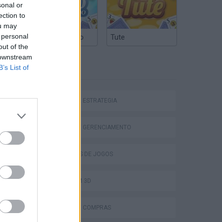
sonal or
ection to
ou may
 personal
Truco Argentino
Tute
out of the
 downstream
B’s List of
ETIQUETAS
JOGOS DE ESTRATÉGIA
JOGOS DE GERENCIAMENTO
COLEÇÕES DE JOGOS
JOGOS EM 3D
JOGOS DE COMPRAS