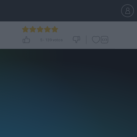
5
-
139
votos