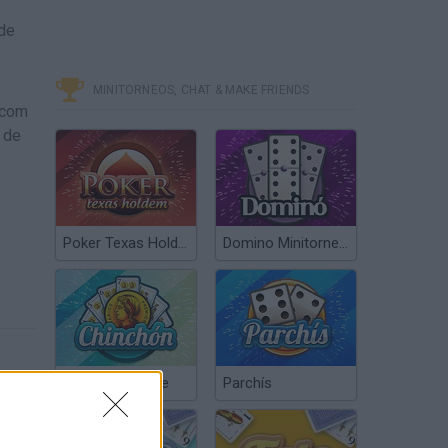
 de
MINITORNEOS, CHAT & MAKE FRIENDS
 com
s de
Poker Texas Hold’em
Domino Minitorneos
Chinchón Online
Parchís