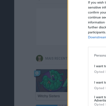
If you wish 
sensitive in
confirm you
continue se
information 
further disc
participants
Downstream 
Persona
MAIS RECENTES JOGOS DE ESTRATÉ
I want t
Opted 
I want t
Opted 
Witchy Sisters
Smash and Break
I want 
Advertis
Opted 