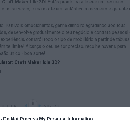
: Craft Maker Idle 3D
! Estás pronto para liderar um pequeno
até ao sucesso, tornando-te um fantástico marceneiro e gerente
de 10 níveis emocionantes, ganha dinheiro agradando aos teus
das, desenvolve gradualmente o teu negócio e contrata pessoal
 experiência, constrói todo o tipo de mobiliário a partir de tábua
 te limite! Alcança o céu se for preciso, recolhe nuvens para
esão único - boa sorte!
lator: Craft Maker Idle 3D?
.
ESCOLHER
MOVER-SE
 -
Do Not Process My Personal Information