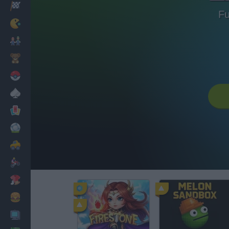
Corridas
Fu
Clássicos
Mario Bros
Infantil
Pokemon
Mesa
Cartas
Futebol
Carros
Motos
Vestir
Cozinhar
PC