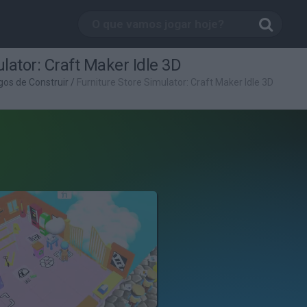
lator: Craft Maker Idle 3D
gos de Construir
/
Furniture Store Simulator: Craft Maker Idle 3D