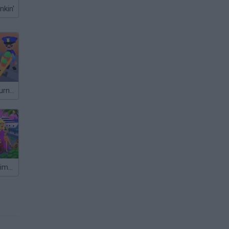
nkin'
Brawl Room: Furniture Simulator
Idle Guy: Life Simulator