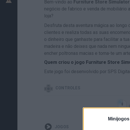
Bem-vindo ao
Furniture Store Simulator
negócio de fabrico e venda de mobiliário 
loja?
Desfruta desta aventura mágica ao longo 
clientes e realiza todas as suas encomen
o dinheiro que ganhaste para facilitar a tua
madeira e não deixes que nada nem ninguém
encher poltronas macias e torna-te um art
Quem criou o jogo Furniture Store Simu
Este jogo foi desenvolvido por SPS Digital
CONTROLES
Minijogos
JOGOS