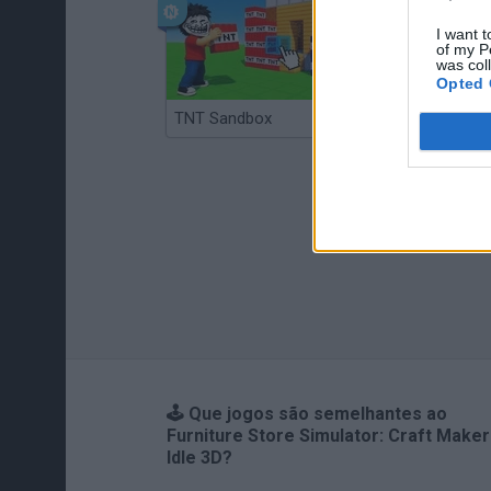
I want t
of my P
was col
Opted 
TNT Sandbox
Arrow Escape Master
🕹️ Que jogos são semelhantes ao
Furniture Store Simulator: Craft Maker
Idle 3D?