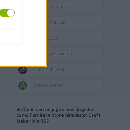
JOGOS DE CONSTRUIR
JOGOS DE ESQUIVAR
VegaMix 2: Wild West
JOGOS CELULAR
JOGOS DE SIMULADORES
JOGOS DE STICKMAN
JOGOS DE VENDER
🔥 Quais são os jogos mais jogados
como Furniture Store Simulator: Craft
Maker Idle 3D?