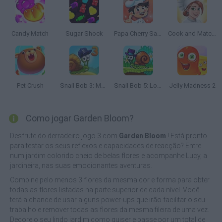
Candy Match
Sugar Shock
Papa Cherry Saga
Cook and Match: Sara's Adventure
Pet Crush
Snail Bob 3: Mysterious Island
Snail Bob 5: Love Story
Jelly Madness 2
Como jogar Garden Bloom?
Desfrute do derradeiro jogo 3 com
Garden Bloom
! Está pronto
para testar os seus reflexos e capacidades de reacção? Entre
num jardim colorido cheio de belas flores e acompanhe Lucy, a
jardineira, nas suas emocionantes aventuras.
Combine pelo menos 3 flores da mesma cor e forma para obter
todas as flores listadas na parte superior de cada nível. Você
terá a chance de usar alguns power-ups que irão facilitar o seu
trabalho e remover todas as flores da mesma fileira de uma vez.
Decore o seu lindo jardim como quiser e passe por um total de