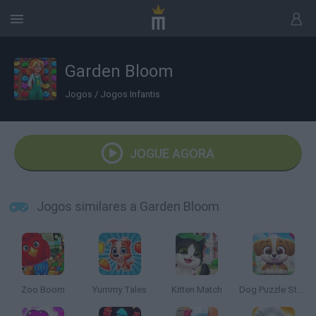
Garden Bloom
Jogos
/
Jogos Infantis
JOGUE AGORA
Jogos similares a Garden Bloom
Zoo Boom
Yummy Tales
Kitten Match
Dog Puzzle Story 2