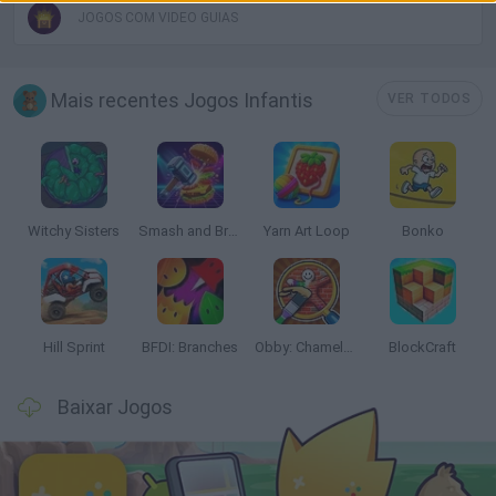
JOGOS COM VIDEO GUIAS
Mais recentes Jogos Infantis
VER TODOS
Witchy Sisters
Smash and Break
Yarn Art Loop
Bonko
Hill Sprint
BFDI: Branches
Obby: Chameleon: Paint & Hide
BlockCraft
Baixar Jogos