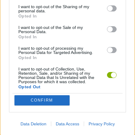
I want to opt-out of the Sharing of my
JOGOS DE ESQUIVAR
personal data.
Opted In
I want to opt-out of the Sale of my
JOGOS INFANTIS
Personal Data.
Opted In
JOGOS CELULAR
I want to opt-out of processing my
Personal Data for Targeted Advertising.
Opted In
JOGOS DE LÓGICA
I want to opt-out of Collection, Use,
Retention, Sale, and/or Sharing of my
Personal Data that Is Unrelated with the
Purposes for which it was collected.
JOGOS DE PENSAR
Opted Out
CONFIRM
JOGOS DE PUZZLES E QUEBRA-CABEÇAS
JOGOS DE VIDEO GAMES
Data Deletion
Data Access
Privacy Policy