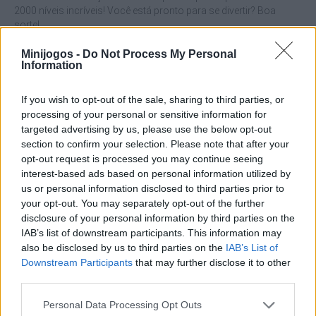
2000 níveis incríveis! Você está pronto para se divertir? Boa
sorte!
Quem criou o Garden Bloom?
Minijogos -
Do Not Process My Personal
Information
Este jogo foi desenvolvido pela Famobi.
If you wish to opt-out of the sale, sharing to third parties, or
processing of your personal or sensitive information for
Etiquetas
targeted advertising by us, please use the below opt-out
section to confirm your selection. Please note that after your
opt-out request is processed you may continue seeing
JOGOS DE ESTRATÉGIA
interest-based ads based on personal information utilized by
us or personal information disclosed to third parties prior to
your opt-out. You may separately opt-out of the further
JOGOS DE GERENCIAMENTO
disclosure of your personal information by third parties on the
IAB’s list of downstream participants. This information may
also be disclosed by us to third parties on the
IAB’s List of
COLEÇÕES DE JOGOS
Downstream Participants
that may further disclose it to other
third parties.
JOGOS DE BEJEWELED
Personal Data Processing Opt Outs