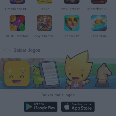
Smash and Break
Bonko
Five Nights at Epstein's
Chameleon Hideout
BFDI: Branches
Obby: Chameleon: Paint & Hide
BlockCraft
Tank Stars
Baixar Jogos
Baixar mais jogos