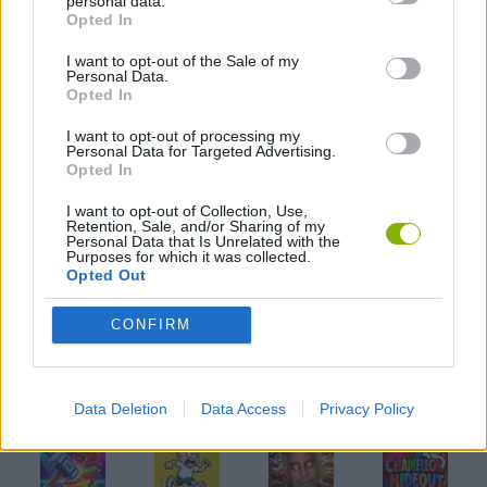
personal data.
Opted In
JOGOS CELULAR
I want to opt-out of the Sale of my
Personal Data.
Opted In
JOGOS DE MÚSICA
I want to opt-out of processing my
Personal Data for Targeted Advertising.
Opted In
JOGOS DE RITMO
I want to opt-out of Collection, Use,
Retention, Sale, and/or Sharing of my
Personal Data that Is Unrelated with the
JOGOS DE SALTAR
Purposes for which it was collected.
Opted Out
JOGOS COM VIDEO GUIAS
CONFIRM
Mais recentes Jogos de Ação
VER TODOS
Data Deletion
Data Access
Privacy Policy