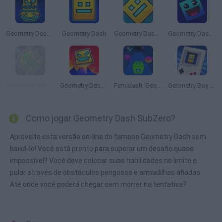
Geometry Dash Lite
Geometry Dash
Geometry Dash Online
Geometry Dash: 8 Bits
Geometry Dash 2.1
Geometry Dash 2.2
Famidash: Geometry Dash, but Retro
Geometry Boy Dash
Como jogar Geometry Dash SubZero?
Aproveite esta versão on-line do famoso Geometry Dash sem
baixá-lo! Você está pronto para superar um desafio quase
impossível? Você deve colocar suas habilidades no limite e
pular através de obstáculos perigosos e armadilhas afiadas.
Até onde você poderá chegar sem morrer na tentativa?