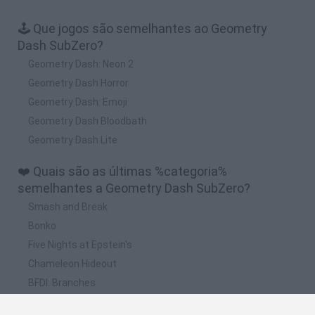
🕹️ Que jogos são semelhantes ao Geometry
Dash SubZero?
Geometry Dash: Neon 2
Geometry Dash Horror
Geometry Dash: Emoji
Geometry Dash Bloodbath
Geometry Dash Lite
❤️ Quais são as últimas %categoria%
semelhantes a Geometry Dash SubZero?
Smash and Break
Bonko
Five Nights at Epstein's
Chameleon Hideout
BFDI: Branches
📽️ Quais são os vídeos e joguinhos mais vistos