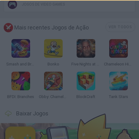
JOGOS DE VIDEO GAMES
Mais recentes Jogos de Ação
VER TODOS
Smash and Break
Bonko
Five Nights at Epstein's
Chameleon Hideout
BFDI: Branches
Obby: Chameleon: Paint & Hide
BlockCraft
Tank Stars
Baixar Jogos