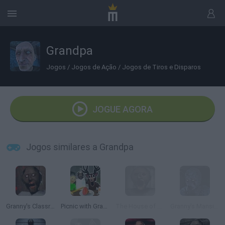
Grandpa
Jogos
/
Jogos de Ação
/
Jogos de Tiros e Disparos
JOGUE AGORA
Jogos similares a Grandpa
Granny's Classroom Nightmare
Picnic with Granny
The House of Evil Granny
Granny's Mansion