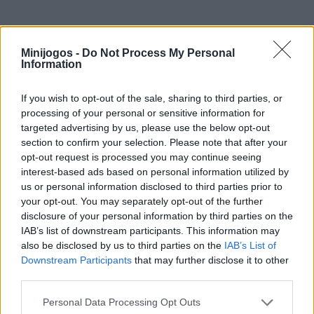
Etiquetas
Minijogos -
Do Not Process My Personal
Information
JOGOS DE AVENTURAS
If you wish to opt-out of the sale, sharing to third parties, or
processing of your personal or sensitive information for
JOGOS DE AÇÃO
targeted advertising by us, please use the below opt-out
section to confirm your selection. Please note that after your
opt-out request is processed you may continue seeing
JOGOS DE HABILIDADE
interest-based ads based on personal information utilized by
us or personal information disclosed to third parties prior to
your opt-out. You may separately opt-out of the further
JOGOS DE TIROS E DISPAROS
disclosure of your personal information by third parties on the
IAB’s list of downstream participants. This information may
also be disclosed by us to third parties on the
IAB’s List of
COLEÇÕES DE JOGOS
Downstream Participants
that may further disclose it to other
third parties.
JOGOS EM 3D
Personal Data Processing Opt Outs