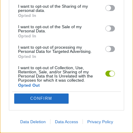
I want to opt-out of the Sharing of my
JOGOS FPS
personal data.
Opted In
I want to opt-out of the Sale of my
JOGOS DE FUGA
Personal Data.
Opted In
JOGOS DE HALLOWEEN
I want to opt-out of processing my
Personal Data for Targeted Advertising.
Opted In
JOGOS DE PC
I want to opt-out of Collection, Use,
Retention, Sale, and/or Sharing of my
Personal Data that Is Unrelated with the
Purposes for which it was collected.
JOGOS DE PIQUE PEGA
Opted Out
CONFIRM
JOGOS DE TEMPORADA
JOGOS DE TERROR
Data Deletion
Data Access
Privacy Policy