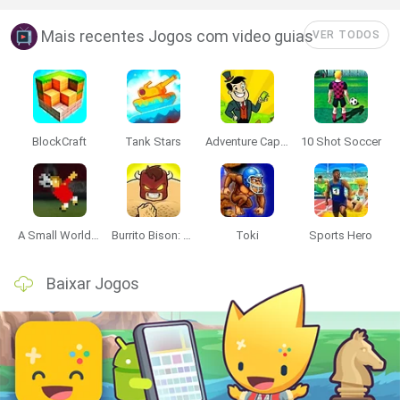
Mais recentes Jogos com video guias
VER TODOS
BlockCraft
Tank Stars
Adventure Capitalist
10 Shot Soccer
A Small World Cup
Burrito Bison: Launcha Libre
Toki
Sports Hero
Baixar Jogos