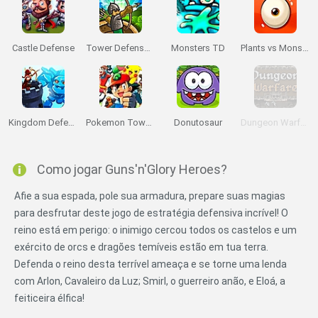
Castle Defense
Tower Defense Online
Monsters TD
Plants vs Monsters
Kingdom Defense
Pokemon Tower Defense: Hacked
Donutosaur
Dungeon Warfare
Como jogar Guns'n'Glory Heroes?
Afie a sua espada, pole sua armadura, prepare suas magias
para desfrutar deste jogo de estratégia defensiva incrível! O
reino está em perigo: o inimigo cercou todos os castelos e um
exército de orcs e dragões temíveis estão em tua terra.
Defenda o reino desta terrível ameaça e se torne uma lenda
com Arlon, Cavaleiro da Luz; Smirl, o guerreiro anão, e Eloá, a
feiticeira élfica!