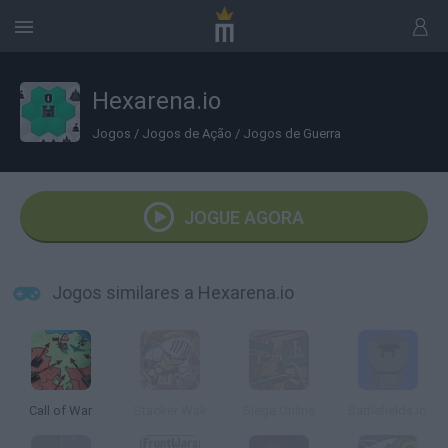
Hexarena.io
Jogos
/
Jogos de Ação
/
Jogos de Guerra
JOGUE AGORA
Jogos similares a Hexarena.io
Call of War
Stacker Wak
Siege Online
Battlefields.io