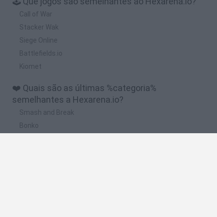
🕹️ Que jogos são semelhantes ao Hexarena.io?
Call of War
Stacker Wak
Siege Online
Battlefields.io
Kiomet
❤️ Quais são as últimas %categoria%
semelhantes a Hexarena.io?
Smash and Break
Bonko
Five Nights at Epstein's
Chameleon Hideout
BFDI: Branches
🔥 Quais são os jogos mais jogados como
Hexarena.io?
Meccha Chameleon