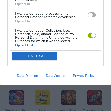
JOGOS DE DEFESA
Opted In
I want to opt-out of processing my
JOGOS DE GUERRA
Personal Data for Targeted Advertising.
Opted In
I want to opt-out of Collection, Use,
JOGOS .IO
Retention, Sale, and/or Sharing of my
Personal Data that Is Unrelated with the
Purposes for which it was collected.
Opted Out
JOGOS POR RONDAS
CONFIRM
JOGOS COM VIDEO GUIAS
Data Deletion
Data Access
Privacy Policy
Mais recentes Jogos de Ação
VER TODOS
Smash and Break
Bonko
Five Nights at Epstein's
Chameleon Hideout