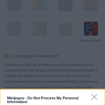
Kiomet
FrontWars.io
Starjack
Defentures
Conflict of Nations
Tzared
Minigod Madness
Hexagon Imperium Multiplayer
Como jogar Hexarena.io?
Expanda seu território invadindo pequenos acampamentos
localizados ao redor do seu castelo! Expanda seus domínios o
máximo que puder e levante-se com o poder de todos os
terrenos enquanto enfrenta adversários difíceis. Proclame-se
o vencedor enquanto aprimora seus ataques e desenvolve
suas torres defensivas para se proteger da invasão inimiga!
Minijogos -
Do Not Process My Personal
Information