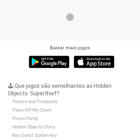
Baixar mais jogos
🕹️ Que jogos são semelhantes ao Hidden
Objects: Superthief?
Pirates and Treasures
Paws Off My Clues!
Prison Pump
Hidden Objects Story
Key Quest: Golden Key