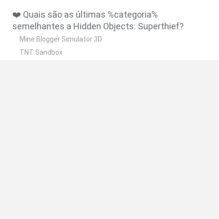
❤️ Quais são as últimas %categoria%
semelhantes a Hidden Objects: Superthief?
Mine Blogger Simulator 3D
TNT Sandbox
Five Nights at Epstein's
Chameleon Hideout
Inn Over Your Head
🔥 Quais são os jogos mais jogados como Hidden
Objects: Superthief?
Granny
Five Nights at Freddy's
Super Mario 64
Among Us: Online Edition
Minecraft