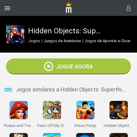
Hidden Objects: Superthief
Jogos
/
Juegos de Aventuras
/
Jogos de Apontar e Clicar
JOGUE AGORA
Jogos similares a Hidden Objects: Superthief
Pirates and Treasures
Paws Off My Clues!
Prison Pump
Hidden Objects Story