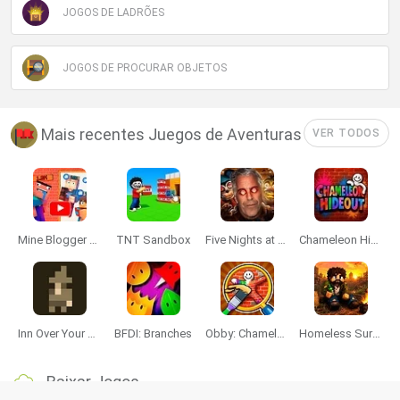
JOGOS DE LADRÕES
JOGOS DE PROCURAR OBJETOS
Mais recentes Juegos de Aventuras
VER TODOS
Mine Blogger Simulator 3D
TNT Sandbox
Five Nights at Epstein's
Chameleon Hideout
Inn Over Your Head
BFDI: Branches
Obby: Chameleon: Paint & Hide
Homeless Survival Online
Baixar Jogos