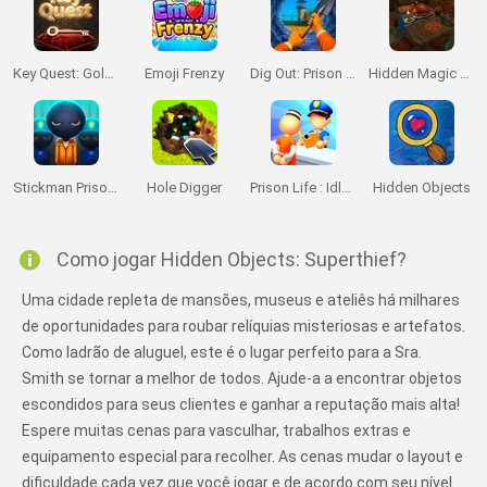
Key Quest: Golden Key
Emoji Frenzy
Dig Out: Prison Escape Simulator
Hidden Magic OG
Stickman Prison Escape
Hole Digger
Prison Life : Idle Game
Hidden Objects
Como jogar Hidden Objects: Superthief?
Uma cidade repleta de mansões, museus e ateliês há milhares
de oportunidades para roubar relíquias misteriosas e artefatos.
Como ladrão de aluguel, este é o lugar perfeito para a Sra.
Smith se tornar a melhor de todos. Ajude-a a encontrar objetos
escondidos para seus clientes e ganhar a reputação mais alta!
Espere muitas cenas para vasculhar, trabalhos extras e
equipamento especial para recolher. As cenas mudar o layout e
dificuldade cada vez que você jogar e de acordo com seu nível