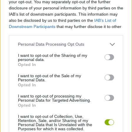
your opt-out. You may separately opt-out of the further
disclosure of your personal information by third parties on the
Quem criou o Incredibox Ultimate?
IAB’s list of downstream participants. This information may
Este jogo foi desenvolvido no motor MIT Scratch por
also be disclosed by us to third parties on the
IAB’s List of
InfinityChubs88.
Downstream Participants
that may further disclose it to other
third parties.
Personal Data Processing Opt Outs
Etiquetas
I want to opt-out of the Sharing of my
personal data.
JOGOS DE HABILIDADE
Opted In
I want to opt-out of the Sale of my
Personal Data.
COLEÇÕES DE JOGOS
Opted In
I want to opt-out of processing my
JOGOS DE DJ
Personal Data for Targeted Advertising.
Opted In
I want to opt-out of Collection, Use,
JOGOS DIVERTIDOS
Retention, Sale, and/or Sharing of my
Personal Data that Is Unrelated with the
Purposes for which it was collected.