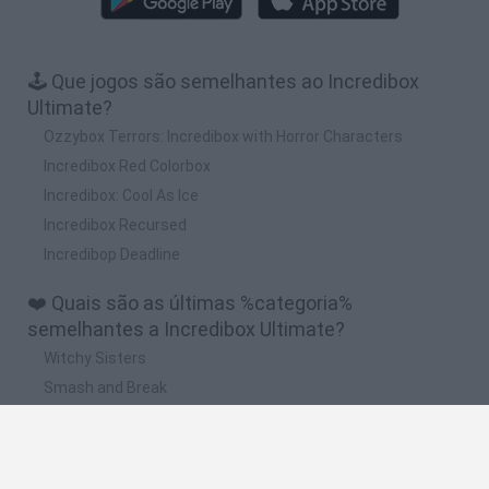
🕹️ Que jogos são semelhantes ao Incredibox
Ultimate?
Ozzybox Terrors: Incredibox with Horror Characters
Incredibox Red Colorbox
Incredibox: Cool As Ice
Incredibox Recursed
Incredibop Deadline
❤️ Quais são as últimas %categoria%
semelhantes a Incredibox Ultimate?
Witchy Sisters
Smash and Break
Yarn Art Loop
Bonko
Hill Sprint