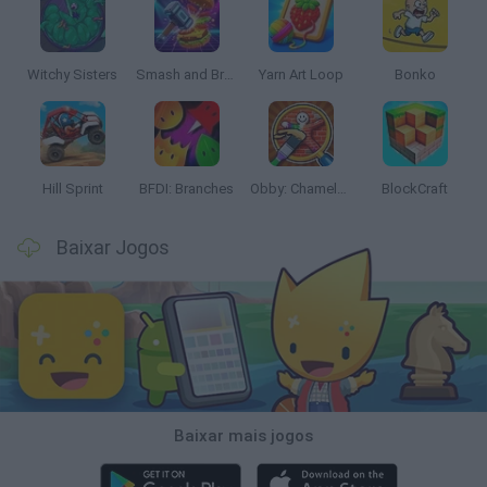
Witchy Sisters
Smash and Break
Yarn Art Loop
Bonko
Hill Sprint
BFDI: Branches
Obby: Chameleon: Paint & Hide
BlockCraft
Baixar Jogos
Baixar mais jogos