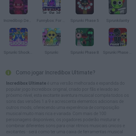
Incredibop Deadline
Funnybox: For The Lols
Sprunki Phase 5
Sprunkilairity
Sprunki Shocked
Sprunki
Sprunki Phase 8
Sprunki Phase 777
Como jogar Incredibox Ultimate?
Incredibox Ultimate
é uma versão melhorada e expandida do
popular jogo Incredibox original, criado por fãs e levado ao
próximo nível, esta excitante aventura musical compila todos os
sons das versões 1 a 9 e acrescenta elementos adicionais de
outros mods, oferecendo uma experiência de composição
musical muito mais rica e variada. Com mais de 100
personagens disponíveis, os jogadores poderão misturar e
combinar diferentes sons para criar ritmos musicais únicos e
excitantes - será como ter uma caixa de ferramentas musical