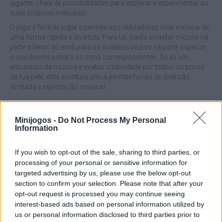
gigante, cheia de possibilidades para explorar e experimentar as
suas próprias melodias!
O jogo é fácil de jogar e permite aos utilizadores criar música de
uma forma rápida e divertida. Para tal, basta arrastar o ícone na
parte inferior do ecrã para os avatares vazios na parte superior,
o que desencadeará os sons correspondentes. Se és um
entusiasta da música e exalas criatividade por todos os poros
da tua pele, esta aventura única permite horas de diversão
ilimitada e exploração musical.
Quais são os destaques do Incredibox
Minijogos -
Do Not Process My Personal
Ultimate?
Information
Diverte-te a usar mais de 100 personagens diferentes.
If you wish to opt-out of the sale, sharing to third parties, or
Mistura e combina sons das versões 1 a 9.
processing of your personal or sensitive information for
Experimenta ritmos e melodias arrastando ícones para os
targeted advertising by us, please use the below opt-out
avatares no ecrã.
section to confirm your selection. Please note that after your
Dá asas à tua imaginação, desenvolvendo composições
opt-out request is processed you may continue seeing
musicais únicas e surpreendentes.
interest-based ads based on personal information utilized by
Grande variedade de sons: uma caixa de ferramentas
us or personal information disclosed to third parties prior to
musical gigantesca para explorar e criar.