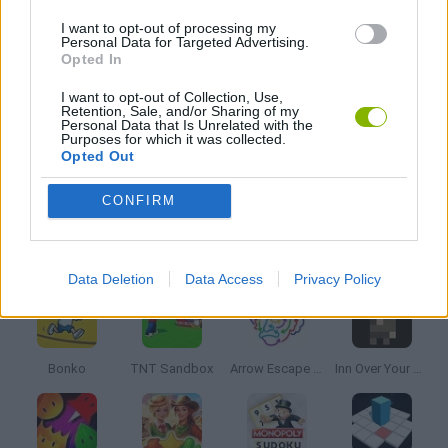
I want to opt-out of processing my
Personal Data for Targeted Advertising.
JOGOS DE PUZZLES E QUEBRA-CABEÇAS
Opted In
I want to opt-out of Collection, Use,
Retention, Sale, and/or Sharing of my
JOGOS DE VIDEO GAMES
Personal Data that Is Unrelated with the
Purposes for which it was collected.
Opted Out
JOGOS COM VIDEO GUIAS
CONFIRM
Mais recentes Jogos de Estratégia
VER TODOS
Data Deletion
Data Access
Privacy Policy
Bonko
TNT Sandbox
Arrow Escape Master
Inn Over Your Head