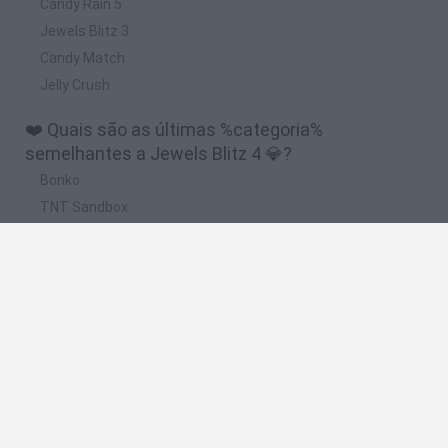
Candy Rain 5
Jewels Blitz 3
Candy Match
Jelly Crush
❤️ Quais são as últimas %categoria%
semelhantes a Jewels Blitz 4 💎?
Bonko
TNT Sandbox
Arrow Escape Master
Inn Over Your Head
BFDI: Branches
🔥 Quais são os jogos mais jogados como Jewels
Blitz 4 💎?
Plants Vs Zombies
Plants vs Zombies: Fusion
Wordle