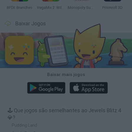
BFDI: Branches
VegaMix 2: Wild West
Monopoly Sudoku
Prismroll 3D
Baixar Jogos
Baixar mais jogos
🕹️ Que jogos são semelhantes ao Jewels Blitz 4
💎?
Pudding Land