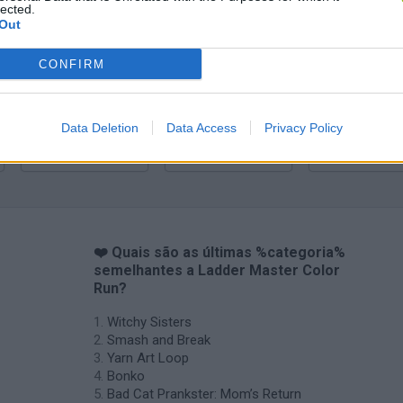
lected.
Yarn Art Loop
Bonko
Out
CONFIRM
Data Deletion
Data Access
Privacy Policy
Obby: Chameleon: Paint & Hide
Flying Robot Transform
BlockCraft
❤️ Quais são as últimas %categoria%
semelhantes a Ladder Master Color
Run?
Witchy Sisters
Smash and Break
Yarn Art Loop
Bonko
Bad Cat Prankster: Mom’s Return