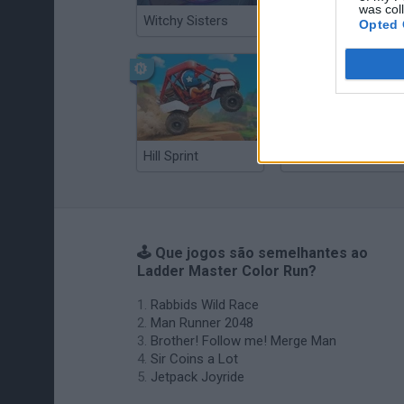
was col
Witchy Sisters
Smash and Break
Opted 
Hill Sprint
BFDI: Branches
🕹️ Que jogos são semelhantes ao
Ladder Master Color Run?
Rabbids Wild Race
Man Runner 2048
Brother! Follow me! Merge Man
Sir Coins a Lot
Jetpack Joyride