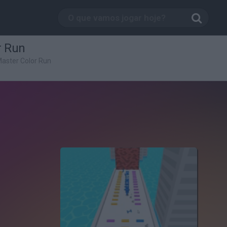
r Run
aster Color Run