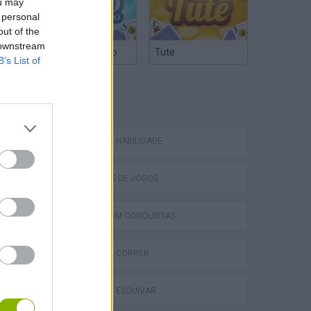
ou may
 personal
out of the
 downstream
Truco Argentino
Tute
B’s List of
ETIQUETAS
JOGOS DE HABILIDADE
COLEÇÕES DE JOGOS
JOGOS COM CONQUISTAS
JOGOS DE CORRER
JOGOS DE ESQUIVAR