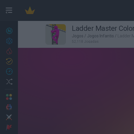
Ladder Master Colo
Novos jogos
27
Jogos
/
Jogos Infantis
/
Ladder M
Conquistas
52,118 Jogadas
Trending
Atualizado
0
Recent
Random
Multijogador
2 Jogadores
Ação
Aventuras