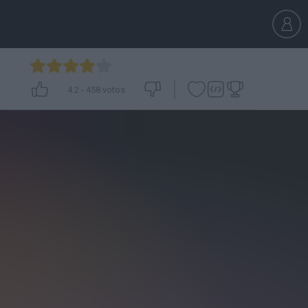
4.2
-
458
votos