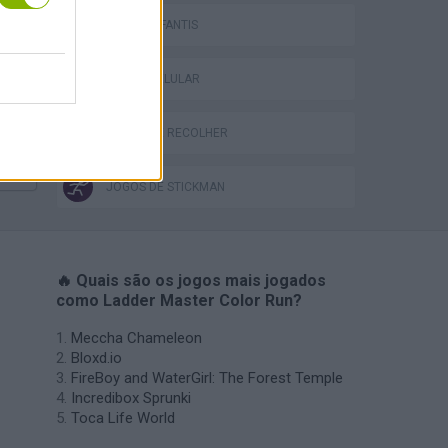
Bad Cat Prankster: Mom’s Return
JOGOS INFANTIS
JOGOS CELULAR
JOGOS DE RECOLHER
JOGOS DE STICKMAN
🔥 Quais são os jogos mais jogados
como Ladder Master Color Run?
Meccha Chameleon
Bloxd.io
FireBoy and WaterGirl: The Forest Temple
Incredibox Sprunki
Toca Life World