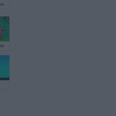
Meccha Chameleon
Snakes and Ladders