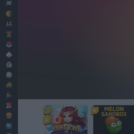
Corridas
Clássicos
Mario Bros
Infantil
Pokemon
Mesa
Cartas
Futebol
Carros
Motos
Vestir
Cozinhar
PC