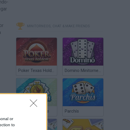
ndo-
egar
or
MINITORNEOS, CHAT & MAKE FRIENDS
a
Poker Texas Hold’em
Domino Minitorneos
Chinchón Online
Parchís
sonal or
ection to