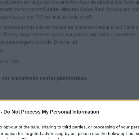
ue puderes ao longo de um caminho cheio de obstáculos, desvia
escada da tua cor em
Ladder Master Color Run
! Consegues ch
ua pontuação por 100 no final de cada nível?
 a escada mais alta do mundo se quiseres chegar à lua! Salta p
eflexos, surpreende-te com a tua grande agilidade e diverte-te 
a personagem colorida. Diverte-te!
n?
ames DOO.
 ser encontrado nestas plataformas:
 -
Do Not Process My Personal Information
to opt-out of the sale, sharing to third parties, or processing of your per
formation for targeted advertising by us, please use the below opt-out s
ESCOLHER
MOVER-SE