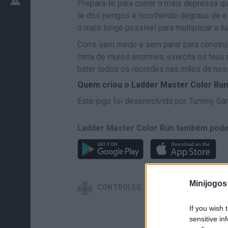
Prepara-te para correr o mais depressa q
te dos perigos e recolhendo degraus de 
o mais longe possível para multiplicar a t
Corre sem medo e sem parar para construir
cima de muros enormes, exercita os teus r
bater todos os recordes nas mãos da noss
Quem criou o Ladder Master Color Ru
Este jogo foi desenvolvido por Tummy G
Ladder Master Color Run também pode
Minijogos
CONTROLES
If you wish 
sensitive in