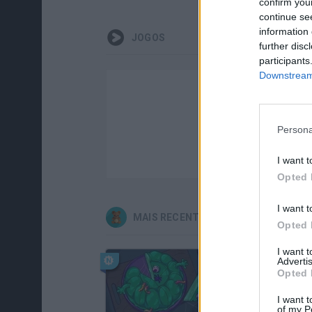
confirm you
continue se
information 
JOGOS
further disc
participants
Downstream 
Persona
I want t
Opted 
I want t
MAIS RECENTES JOGOS INFANTIS
Opted 
I want 
Advertis
Opted 
I want t
of my P