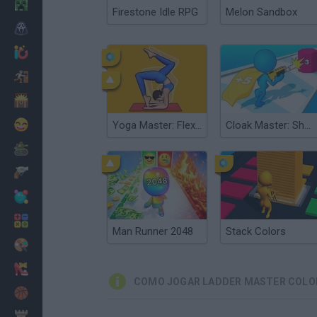
Minecraft
Firestone Idle RPG
Melon Sandbox
Terror
Jogos .io
Fugir
Dinossauros
Divertidos
Yoga Master: Flex Running
Cloak Master: Shooter Run
Guerra
Armas
Bolas
Matemáticas
Man Runner 2048
Stack Colors
Pintar
Moda
COMO JOGAR LADDER MASTER COLO
Basquete
Estratégia