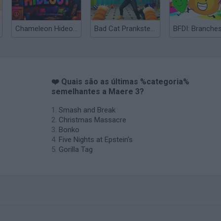
Chameleon Hideout
Bad Cat Prankster: Mom’s Return
BFDI: Branche
❤️ Quais são as últimas %categoria%
semelhantes a Maere 3?
Smash and Break
Christmas Massacre
Bonko
Five Nights at Epstein's
Gorilla Tag