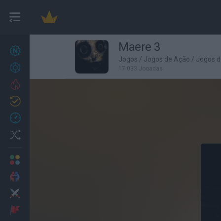
Maere 3
Novos jogos
27
Jogos
/
Jogos de Ação
/
Jogos d
Conquistas
17,033 Jogadas
Trending
Atualizado
0
Recent
Random
Multijogador
2 Jogadores
Ação
Aventuras