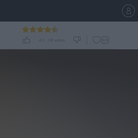
4.5
-
142
votos