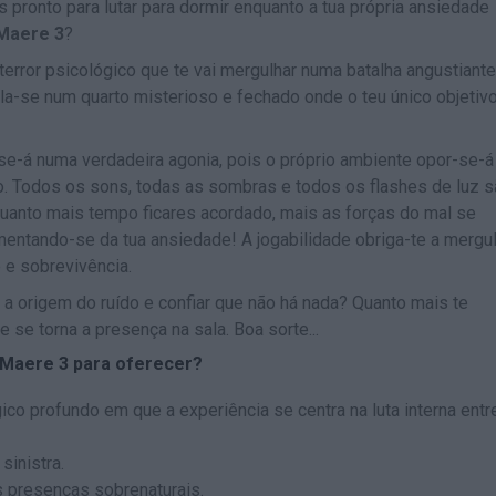
ás pronto para lutar para dormir enquanto a tua própria ansiedade
Maere 3
?
error psicológico que te vai mergulhar numa batalha angustiante
la-se num quarto misterioso e fechado onde o teu único objetiv
se-á numa verdadeira agonia, pois o próprio ambiente opor-se-á
o. Todos os sons, todas as sombras e todos os flashes de luz 
quanto mais tempo ficares acordado, mais as forças do mal se
mentando-se da tua ansiedade! A jogabilidade obriga-te a mergu
 e sobrevivência.
a origem do ruído e confiar que não há nada? Quanto mais te
 se torna a presença na sala. Boa sorte...
 Maere 3 para oferecer?
gico profundo em que a experiência se centra na luta interna entr
sinistra.
s presenças sobrenaturais.