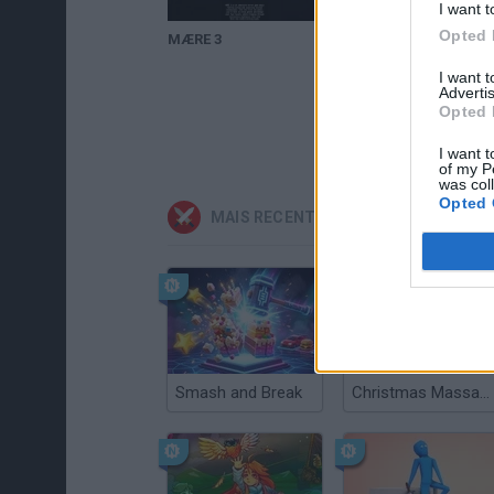
I want t
Opted 
MÆRE 3
MÆRE 3
I want 
Advertis
Opted 
I want t
of my P
was col
Opted 
MAIS RECENTES JOGOS DE AÇÃO
Smash and Break
Christmas Massacre