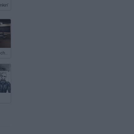
nkin'
Escape from School with Anomalies 3D