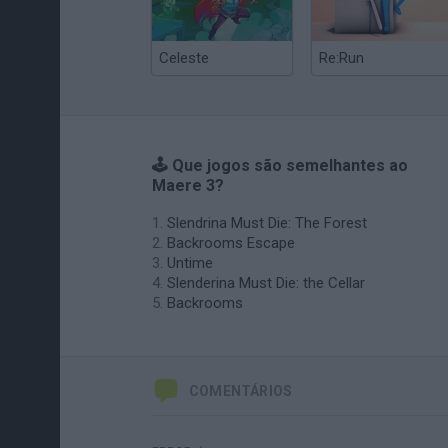
Celeste
Re:Run
🕹️ Que jogos são semelhantes ao
Maere 3?
Slendrina Must Die: The Forest
Backrooms Escape
Untime
Slenderina Must Die: the Cellar
Backrooms
COMENTÁRIOS