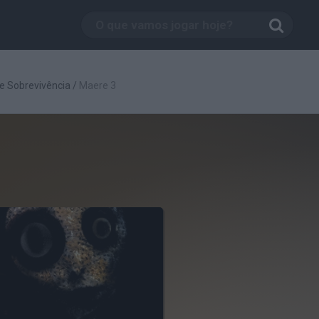
e Sobrevivência
/
Maere 3