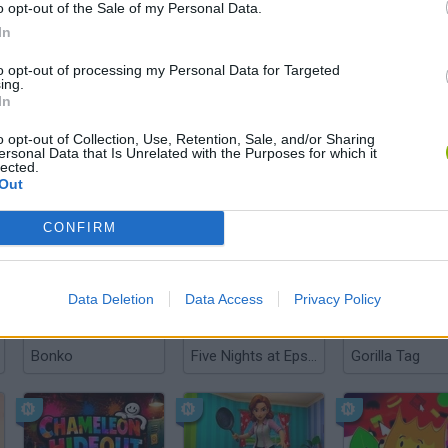
o opt-out of the Sale of my Personal Data.
In
to opt-out of processing my Personal Data for Targeted
ing.
In
VER MAIS
o opt-out of Collection, Use, Retention, Sale, and/or Sharing
ersonal Data that Is Unrelated with the Purposes for which it
lected.
Out
CONFIRM
Data Deletion
Data Access
Privacy Policy
Bonko
Five Nights at Epstein's
Gorilla Tag