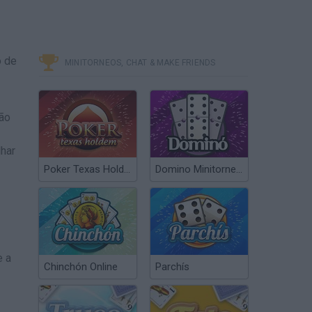
o de
MINITORNEOS, CHAT & MAKE FRIENDS
são
lhar
Poker Texas Hold’em
Domino Minitorneos
e a
Chinchón Online
Parchís