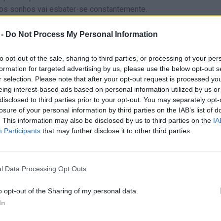
e os sonhos vai esbater-se constantemente.
go. Em vez de lutar ativamente contra cada som ou visão, por vez
 -
Do Not Process My Personal Information
 e concentrar-se no objetivo: conseguirá adormecer?
to opt-out of the sale, sharing to third parties, or processing of your per
formation for targeted advertising by us, please use the below opt-out s
 Games.
r selection. Please note that after your opt-out request is processed y
eing interest-based ads based on personal information utilized by us or
disclosed to third parties prior to your opt-out. You may separately opt-
losure of your personal information by third parties on the IAB’s list of
. This information may also be disclosed by us to third parties on the
IA
Participants
that may further disclose it to other third parties.
J
CERRAR OJOS
ESCOLHER
l Data Processing Opt Outs
o opt-out of the Sharing of my personal data.
In