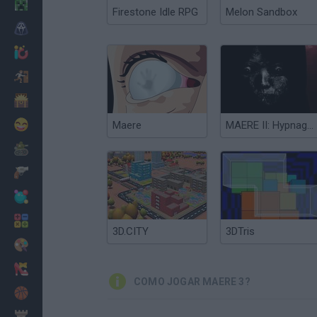
Minecraft
Firestone Idle RPG
Melon Sandbox
Terror
Jogos .io
Fugir
Dinossauros
Divertidos
Maere
MAERE II: Hypnagogia
Guerra
Armas
Bolas
Matemáticas
3D.CITY
3DTris
Pintar
Moda
COMO JOGAR MAERE 3?
Basquete
Estratégia