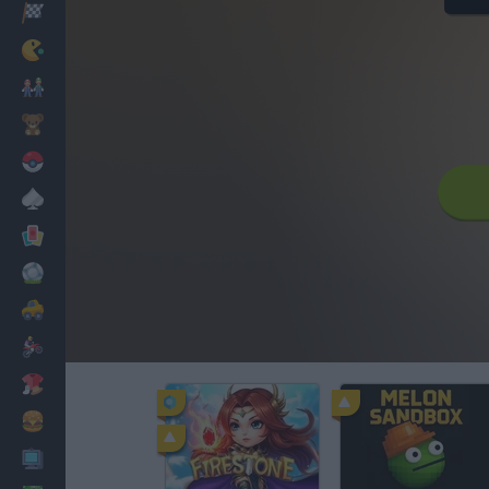
Corridas
Clássicos
Mario Bros
Infantil
Pokemon
Mesa
Cartas
Futebol
Carros
Motos
Vestir
Cozinhar
PC