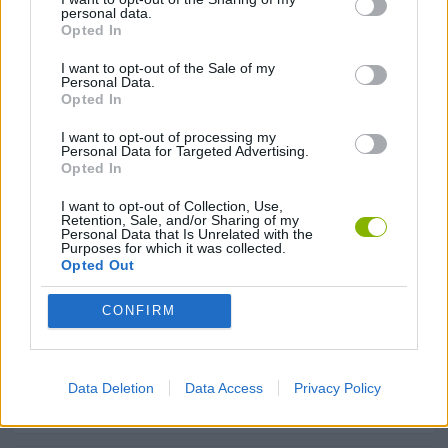
personal data.
Opted In
Etiquetas
I want to opt-out of the Sale of my
Personal Data.
Opted In
JOGOS DE AVENTURAS
I want to opt-out of processing my
Personal Data for Targeted Advertising.
JOGOS DE ESTRATÉGIA
Opted In
I want to opt-out of Collection, Use,
Retention, Sale, and/or Sharing of my
JOGOS DE GERENCIAMENTO
Personal Data that Is Unrelated with the
Purposes for which it was collected.
Opted Out
JOGOS DE ANIMAIS
CONFIRM
JOGOS DE APONTAR E CLICAR
Data Deletion
Data Access
Privacy Policy
JOGOS DIVERTIDOS