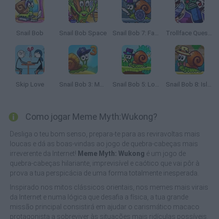
Snail Bob
Snail Bob Space
Snail Bob 7: Fantasy Story
Trollface Quest: Video Games Adventure Puzzle
Skip Love
Snail Bob 3: Mysterious Island
Snail Bob 5: Love Story
Snail Bob 8: Island Story
Como jogar Meme Myth:Wukong?
Desliga o teu bom senso, prepara-te para as reviravoltas mais
loucas e dá as boas-vindas ao jogo de quebra-cabeças mais
irreverente da Internet!
Meme Myth: Wukong
é um jogo de
quebra-cabeças hilariante, imprevisível e caótico que vai pôr à
prova a tua perspicácia de uma forma totalmente inesperada.
Inspirado nos mitos clássicos orientais, nos memes mais virais
da Internet e numa lógica que desafia a física, a tua grande
missão principal consistirá em ajudar o carismático macaco
protagonista a sobreviver às situações mais ridículas possíveis.