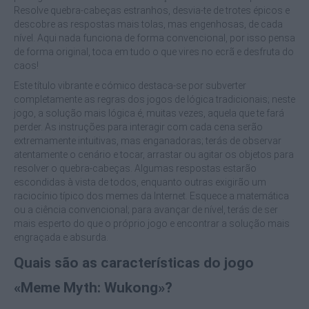
Resolve quebra-cabeças estranhos, desvia-te de trotes épicos e
descobre as respostas mais tolas, mas engenhosas, de cada
nível. Aqui nada funciona de forma convencional, por isso pensa
de forma original, toca em tudo o que vires no ecrã e desfruta do
caos!
Este título vibrante e cómico destaca-se por subverter
completamente as regras dos jogos de lógica tradicionais; neste
jogo, a solução mais lógica é, muitas vezes, aquela que te fará
perder. As instruções para interagir com cada cena serão
extremamente intuitivas, mas enganadoras; terás de observar
atentamente o cenário e tocar, arrastar ou agitar os objetos para
resolver o quebra-cabeças. Algumas respostas estarão
escondidas à vista de todos, enquanto outras exigirão um
raciocínio típico dos memes da Internet. Esquece a matemática
ou a ciência convencional; para avançar de nível, terás de ser
mais esperto do que o próprio jogo e encontrar a solução mais
engraçada e absurda.
Quais são as características do jogo
«Meme Myth: Wukong»?