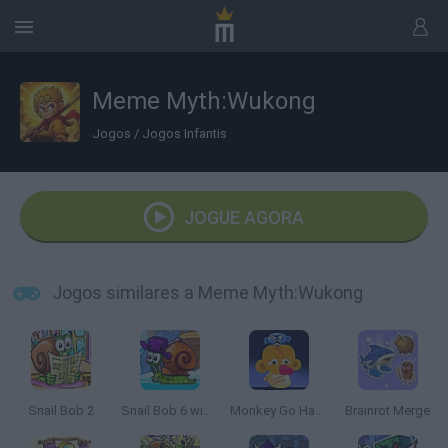
Meme Myth:Wukong
Jogos
/
Jogos Infantis
JOGUE AGORA
Jogos similares a Meme Myth:Wukong
Snail Bob 2
Snail Bob 6 winter story
Monkey Go Happy: Maze
Brainrot Merge