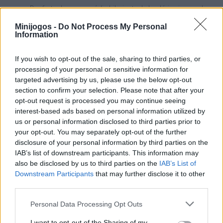
Desfruta de uma paródia hilariante da lendária viagem do
Rei Macaco, repleta de humor digital.
Minijogos -
Do Not Process My Personal
Exercita a tua mente resolvendo enigmas em que o senso
Information
comum é o teu pior inimigo.
Toca, desliza e experimenta cada elemento do cenário
para descobrir animações escondidas.
If you wish to opt-out of the sale, sharing to third parties, or
Supera dezenas de níveis únicos, concebidos
processing of your personal or sensitive information for
especificamente para te arrancar uma gargalhada ou um
targeted advertising by us, please use the below opt-out
meme.
section to confirm your selection. Please note that after your
Mergulha na aventura graças a gráficos coloridos,
opt-out request is processed you may continue seeing
divertidos e repletos de referências pop.
interest-based ads based on personal information utilized by
Põe à prova a tua agilidade mental, procurando soluções
us or personal information disclosed to third parties prior to
criativas e absurdas que quebram a quarta parede.
your opt-out. You may separately opt-out of the further
disclosure of your personal information by third parties on the
O jogo alimenta-se dos teus hábitos como jogador
IAB’s list of downstream participants. This information may
convencional. Se vires uma maçã numa árvore e a personagem
also be disclosed by us to third parties on the
IAB’s List of
estiver com fome, arrastar a maçã até à boca dela
Downstream Participants
that may further disclose it to other
provavelmente fará com que apareça um verme gigante que te
third parties.
elimine. Procura a alternativa absurda! Talvez tenhas de arrastar
o sol até ao personagem ou tocar nas nuvens para que chova
Personal Data Processing Opt Outs
refrigerante. Pensa ao contrário e acertarás!
I want to opt-out of the Sharing of my