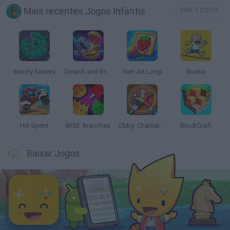
Mais recentes Jogos Infantis
VER TODOS
Witchy Sisters
Smash and Break
Yarn Art Loop
Bonko
Hill Sprint
BFDI: Branches
Obby: Chameleon: Paint & Hide
BlockCraft
Baixar Jogos