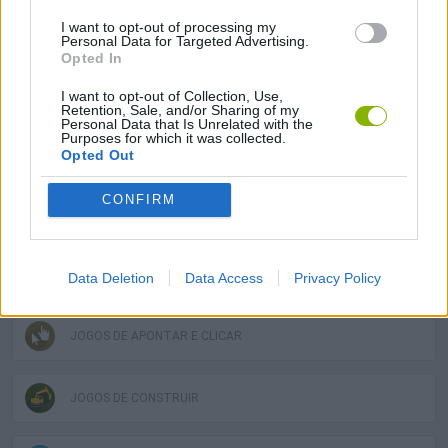
plataformas:
I want to opt-out of processing my
Personal Data for Targeted Advertising.
Opted In
I want to opt-out of Collection, Use,
Retention, Sale, and/or Sharing of my
Personal Data that Is Unrelated with the
Purposes for which it was collected.
Opted Out
Etiquetas
CONFIRM
JOGOS DE ESTRATÉGIA
COLEÇÕES DE JOGOS
Data Deletion
Data Access
Privacy Policy
JOGOS DE APONTAR E CLICAR
JOGOS DE CONSTRUIR