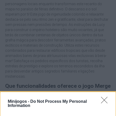
personagens locais enquanto transformas este recanto do
mapa no paraíso de férias definitivo. O descanso e o sol
esperam por ti! Este jogo de ingenuidade colorido e relaxante
destaca-se pelo seu ritmo zen e gratificante, ideal para desfrutar
sem pressas nem pressões de tempo. As instruções da Lucy
para construir o império hoteleiro são muito viciantes, já que
terás de combinar centenas de objetos únicos dentro da tua
grelha mágica para descobrir ferramentas avançadas, pratos
exóticos e materiais de construção. Utiliza estes recursos
combinados para restaurar edifícios tropicais que vão desde
animados bares de praia até luxuosas vilas exclusivas à beira-
mar! Satisfaça os pedidos específicos dos turistas, recolha
estrelas de prestígio e explore os terrenos escondidos da ilha
para desvendar antigos segredos familiares e ligações
misteriosas.
Que funcionalidades oferece o jogo Merge
Lagoon?
Minijogos -
Do Not Process My Personal
Information
Desfruta de uma atmosfera relaxante, ensolarada e repleta
de vibrações de verão.