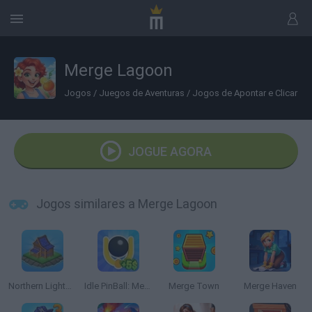
Merge Lagoon
Jogos
/
Juegos de Aventuras
/
Jogos de Apontar e Clicar
JOGUE AGORA
Jogos similares a Merge Lagoon
Northern Lights: The secret of the forest
Idle PinBall: Merge Clicker
Merge Town
Merge Haven