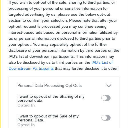
If you wish to opt-out of the sale, sharing to third parties, or
Combina elementos idênticos no tabuleiro para dar vida a
mais de cem objetos e ferramentas de alto nível.
processing of your personal or sensitive information for
Repara, decora e devolve o brilho aos bares de cocktails,
targeted advertising by us, please use the below opt-out
cais e vilas à beira-mar.
section to confirm your selection. Please note that after your
Cumpre os pedidos dos hóspedes para ganhar estrelas
opt-out request is processed you may continue seeing
de experiência e desbloquear novas fases de design.
interest-based ads based on personal information utilized by
Desvanece o nevoeiro do mapa da ilha para expandir os
us or personal information disclosed to third parties prior to
teus terrenos e descobrir áreas repletas de baús.
your opt-out. You may separately opt-out of the further
Conhece os habitantes nativos da ilha, interage com as
disclosure of your personal information by third parties on the
suas histórias e descobre os mistérios da lagoa.
IAB’s list of downstream participants. This information may
also be disclosed by us to third parties on the
IAB’s List of
O erro mais comum ao começar no Merge Lagoon é encher
Downstream Participants
that may further disclose it to other
todas as casas com objetos básicos avulsos de nível um. Tenta
third parties.
agrupar os teus geradores de recursos nas bordas da grelha e
deixa o centro completamente livre para realizares as tuas
Personal Data Processing Opt Outs
fusões com facilidade. Um tabuleiro organizado evitará que
fiques sem espaço para manobrar.
I want to opt-out of the Sharing of my
personal data.
Quem criou o Merge Lagoon?
Opted In
Este jogo foi desenvolvido pela Clever Apps Pte. Ltd.
I want to opt-out of the Sale of my
Personal Data.
Merge Lagoon também pode ser encontrado nestas
Opted In