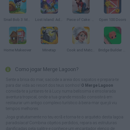
Snail Bob 3: Mysterious Island
Lost Island: Adventure Farm
Piece of Cake: Merge & Bake
Open 100 Doors
Home Makeover
Minetap
Cook and Match: Sara's Adventure
Bridge Builder Fancade
Como jogar Merge Lagoon?
Sente a brisa do mar, sacode a areia dos sapatos e prepara-te
para dar vida ao resort dos teus sonhos!
O Merge Lagoon
convida-te a juntares-te à Lucy numa belíssima e ensolarada
aventura tropical, onde a tua grande missão consistirá em
restaurar um antigo complexo turístico à beira-mar que já viu
tempos melhores.
Joga gratuitamente no teu ecrã e torna-te o arquiteto desta lagoa
paradisíaca! Combina objetos perdidos, repara as estruturas
danificadas pela salitre e conhece um encantador elenco de