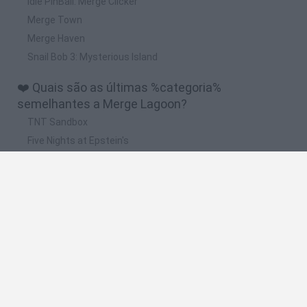
Idle PinBall: Merge Clicker
Merge Town
Merge Haven
Snail Bob 3: Mysterious Island
❤️ Quais são as últimas %categoria%
semelhantes a Merge Lagoon?
TNT Sandbox
Five Nights at Epstein's
Chameleon Hideout
Inn Over Your Head
BFDI: Branches
🔥 Quais são os jogos mais jogados como Merge
Lagoon?
Granny
Five Nights at Freddy's
Super Mario 64