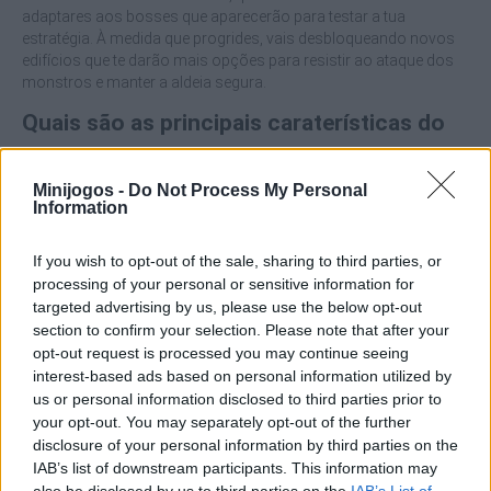
adaptares aos bosses que aparecerão para testar a tua
estratégia. À medida que progrides, vais desbloqueando novos
edifícios que te darão mais opções para resistir ao ataque dos
monstros e manter a aldeia segura.
Quais são as principais caraterísticas do
Mergecraft: Tower Defense?
Minijogos -
Do Not Process My Personal
Information
Constrói a partir de torres nas ranhuras verdes para
formar a tua defesa.
Desfruta de um sistema de fusão de torres, arrastando as
If you wish to opt-out of the sale, sharing to third parties, or
torres umas sobre as outras ou utilizando as ranhuras
processing of your personal or sensitive information for
azuis para as combinar e evoluir.
targeted advertising by us, please use the below opt-out
Ultrapassa montanhas de níveis progressivos com
section to confirm your selection. Please note that after your
inimigos mais fortes e bosses finais para marcar o teu
opt-out request is processed you may continue seeing
progresso.
interest-based ads based on personal information utilized by
Desbloqueia novos edifícios que irão expandir a tua
us or personal information disclosed to third parties prior to
estratégia defensiva.
your opt-out. You may separately opt-out of the further
disclosure of your personal information by third parties on the
Compra torres e coloca-as nos espaços disponíveis, depois
IAB’s list of downstream participants. This information may
liga-as e funde-as arrastando-as umas para cima das outras e