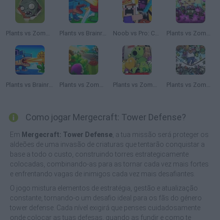
Plants vs Zombies: Home Defense
Plants vs Brainrots Online
Noob vs Pro: Castle Defence
Plants vs Zombies: Survival
Plants vs Brainrots
Plants vs Zombies TD
Plants vs Zombies Travel
Plants vs Zombies Scratch
Como jogar Mergecraft: Tower Defense?
Em
Mergecraft: Tower Defense
, a tua missão será proteger os
aldeões de uma invasão de criaturas que tentarão conquistar a
base a todo o custo, construindo torres estrategicamente
colocadas, combinando-as para as tornar cada vez mais fortes
e enfrentando vagas de inimigos cada vez mais desafiantes.
O jogo mistura elementos de estratégia, gestão e atualização
constante, tornando-o um desafio ideal para os fãs do género
tower defense. Cada nível exigirá que penses cuidadosamente
onde colocar as tuas defesas, quando as fundir e como te