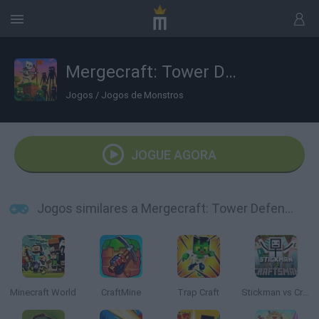
Mergecraft: Tower Defense
Jogos
/
Jogos de Monstros
JOGUE AGORA
Jogos similares a Mergecraft: Tower Defense
Minecraft World
CraftMine
Trap Craft
Stickman vs Craftsman