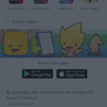
Death Spiral
Skibidi Titans Hide and Seek
Meeland.io
Archer: Trial by Fate
Baixar Jogos
Baixar mais jogos
🕹️ Que jogos são semelhantes ao Mergecraft:
Tower Defense?
Minecraft World