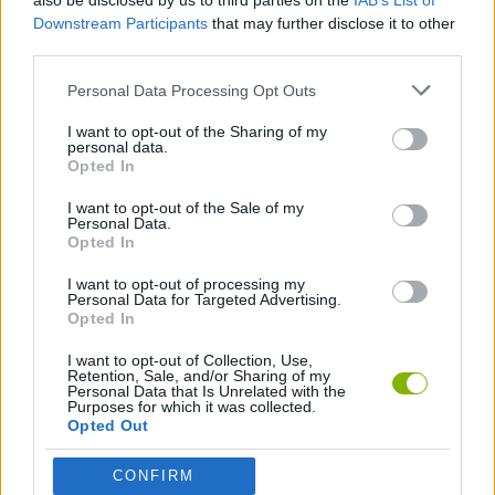
also be disclosed by us to third parties on the
IAB’s List of
cumpre o objetivo de proteger a base de cada onda. Não te
Downstream Participants
that may further disclose it to other
limites a encher o campo com torres; funde-as o mais depressa
third parties.
possível para aumentar o seu poder e tenta estar pronto para
enfrentar as ondas e os bosses mais difíceis!
Personal Data Processing Opt Outs
Quem criou o Mergecraft: Tower Defense?
I want to opt-out of the Sharing of my
Este jogo foi desenvolvido por YaUstal
personal data.
Opted In
I want to opt-out of the Sale of my
Personal Data.
Etiquetas
Opted In
I want to opt-out of processing my
JOGOS DE ESTRATÉGIA
Personal Data for Targeted Advertising.
Opted In
I want to opt-out of Collection, Use,
COLEÇÕES DE JOGOS
Retention, Sale, and/or Sharing of my
Personal Data that Is Unrelated with the
Purposes for which it was collected.
Opted Out
JOGOS CELULAR
CONFIRM