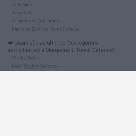
CraftMine
Trap Craft
Stickman vs Craftsman
Plants vs Zombies: Home Defense
❤️ Quais são as últimas %categoria%
semelhantes a Mergecraft: Tower Defense?
Witchy Sisters
Mole Kingdom Defense
I'm a Monster!
Up Hero
Death Spiral
🔥 Quais são os jogos mais jogados como
Mergecraft: Tower Defense?
Incredibox Sprunki
Drakensang Online
PokéRogue