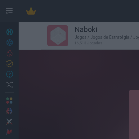
Naboki
Novos jogos
27
Jogos
/
Jogos de Estratégia
/
Jo
Conquistas
16,513 Jogadas
Trending
Atualizado
0
Recent
Random
Multijogador
2 Jogadores
Ação
Aventuras