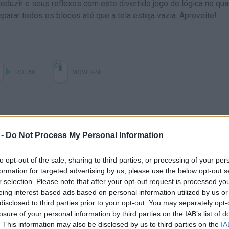
duzir e seus reflexos com este divertido jogo de lógica no qua
parar todos os blocos até que a tela esteja vazia. Aproveite!
ROTAR
MOVER-SE
 -
Do Not Process My Personal Information
to opt-out of the sale, sharing to third parties, or processing of your per
formation for targeted advertising by us, please use the below opt-out s
r selection. Please note that after your opt-out request is processed y
eing interest-based ads based on personal information utilized by us or
disclosed to third parties prior to your opt-out. You may separately opt-
losure of your personal information by third parties on the IAB’s list of
VER MAIS
. This information may also be disclosed by us to third parties on the
IA