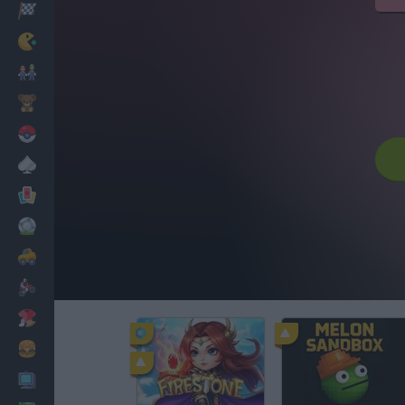
Corridas
Clássicos
Mario Bros
Infantil
Pokemon
Mesa
Cartas
Futebol
Carros
Motos
Vestir
Cozinhar
PC