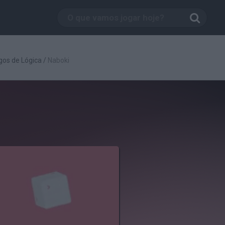
gos de Lógica
/
Naboki