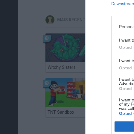
Downstream 
MAIS RECENTES JOGOS DE ESTRATÉ
Persona
I want t
Opted 
I want t
Witchy Sisters
Smash and Break
Opted 
I want 
Advertis
Opted 
I want t
of my P
was col
TNT Sandbox
Arrow Escape Master
Opted 