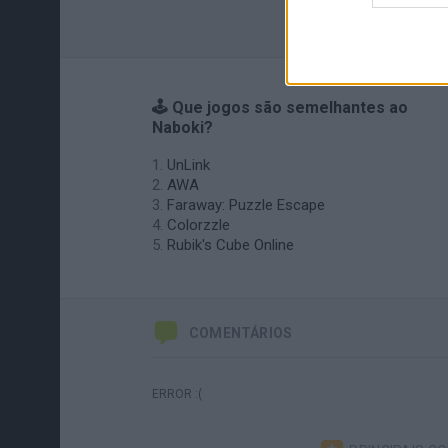
🕹️ Que jogos são semelhantes ao
Naboki?
UnLink
AWA
Faraway: Puzzle Escape
Colorzzle
Rubik's Cube Online
COMENTÁRIOS
ERROR :(