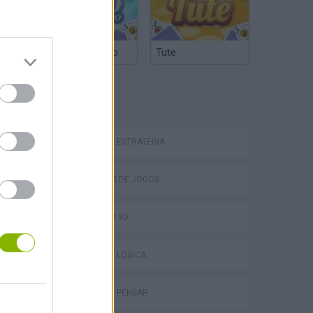
Truco Argentino
Tute
ETIQUETAS
JOGOS DE ESTRATÉGIA
COLEÇÕES DE JOGOS
JOGOS EM 3D
JOGOS DE LÓGICA
VegaMix 2: Wild West
JOGOS DE PENSAR