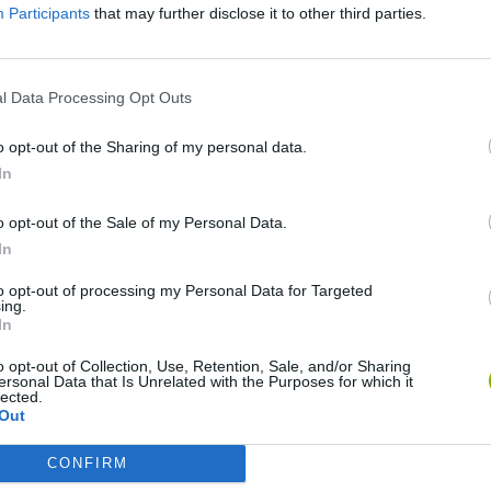
Participants
that may further disclose it to other third parties.
GIA
l Data Processing Opt Outs
o opt-out of the Sharing of my personal data.
In
o opt-out of the Sale of my Personal Data.
Mine Blogger Simulator 3D
Yarn Art Loop
Bonko
In
to opt-out of processing my Personal Data for Targeted
ing.
In
o opt-out of Collection, Use, Retention, Sale, and/or Sharing
ersonal Data that Is Unrelated with the Purposes for which it
lected.
Inn Over Your Head
BFDI: Branches
Out
CONFIRM