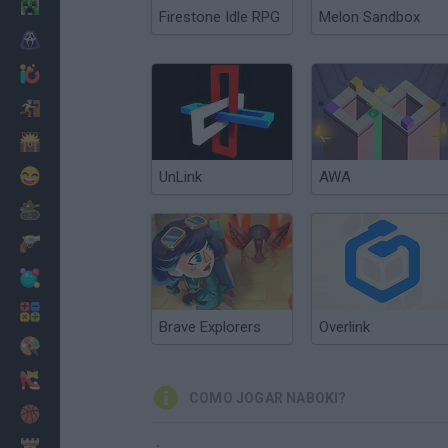
Minecraft
Firestone Idle RPG
Melon Sandbox
Terror
Jogos .io
Fugir
Dinossauros
Divertidos
UnLink
AWA
Guerra
Armas
Bolas
Matemáticas
Brave Explorers
Overlink
Pintar
Moda
COMO JOGAR NABOKI?
Basquete
Estratégia