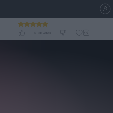
5
-
38
votos