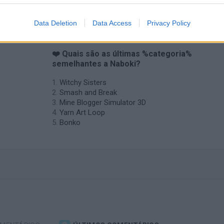
Data Deletion
Data Access
Privacy Policy
❤️ Quais são as últimas %categoria%
semelhantes a Naboki?
Witchy Sisters
Smash and Break
Mine Blogger Simulator 3D
Yarn Art Loop
Bonko