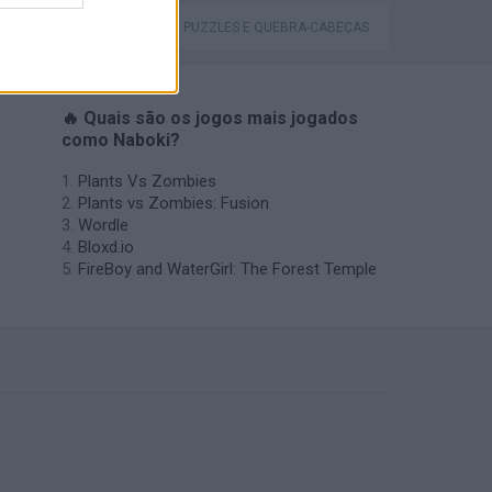
JOGOS DE PUZZLES E QUEBRA-CABEÇAS
🔥 Quais são os jogos mais jogados
como Naboki?
Plants Vs Zombies
Plants vs Zombies: Fusion
Wordle
Bloxd.io
FireBoy and WaterGirl: The Forest Temple