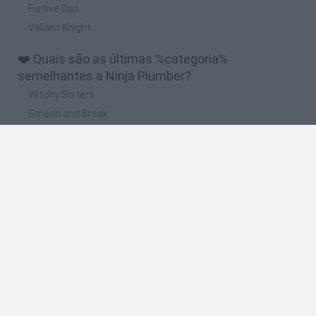
Furtive Dao
Valiant Knight
❤️ Quais são as últimas %categoria%
semelhantes a Ninja Plumber?
Witchy Sisters
Smash and Break
Yarn Art Loop
Bonko
Hill Sprint
🔥 Quais são os jogos mais jogados como Ninja
Plumber?
Meccha Chameleon
Bloxd.io
FireBoy and WaterGirl: The Forest Temple
Incredibox Sprunki
Toca Life World