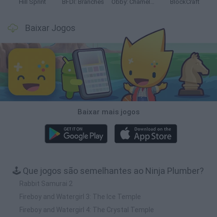
Hill Sprint
BFDI: Branches
Obby: Chameleon: Paint & Hide
BlockCraft
Baixar Jogos
Baixar mais jogos
🕹️ Que jogos são semelhantes ao Ninja Plumber?
Rabbit Samurai 2
Fireboy and Watergirl 3: The Ice Temple
Fireboy and Watergirl 4: The Crystal Temple