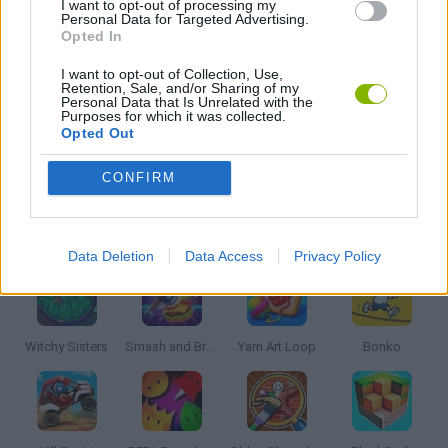
I want to opt-out of processing my
Personal Data for Targeted Advertising.
JOGOS INFANTIS
Opted In
I want to opt-out of Collection, Use,
Retention, Sale, and/or Sharing of my
JOGOS CELULAR
Personal Data that Is Unrelated with the
Purposes for which it was collected.
Opted Out
JOGOS DE NINJAS
CONFIRM
Mais recentes Jogos Infantis
VER TODOS
Data Deletion
Data Access
Privacy Policy
Witchy Sisters
Smash and Break
Yarn Art Loop
Bonko