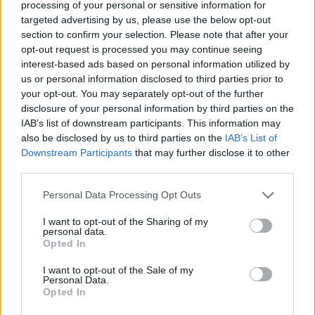
processing of your personal or sensitive information for
Consegues completar com sucesso os 15 níveis e derrotar o
targeted advertising by us, please use the below opt-out
derradeiro chefe no final?
section to confirm your selection. Please note that after your
Quem criou o Ninja Plumber?
opt-out request is processed you may continue seeing
interest-based ads based on personal information utilized by
Este jogo foi desenvolvido por Jmnet.
us or personal information disclosed to third parties prior to
your opt-out. You may separately opt-out of the further
disclosure of your personal information by third parties on the
IAB’s list of downstream participants. This information may
Etiquetas
also be disclosed by us to third parties on the
IAB’s List of
Downstream Participants
that may further disclose it to other
JOGOS DE AÇÃO
third parties.
Personal Data Processing Opt Outs
JOGOS DE PLATAFORMAS
I want to opt-out of the Sharing of my
personal data.
Opted In
COLEÇÕES DE JOGOS
I want to opt-out of the Sale of my
Personal Data.
Opted In
JOGOS COM CONQUISTAS