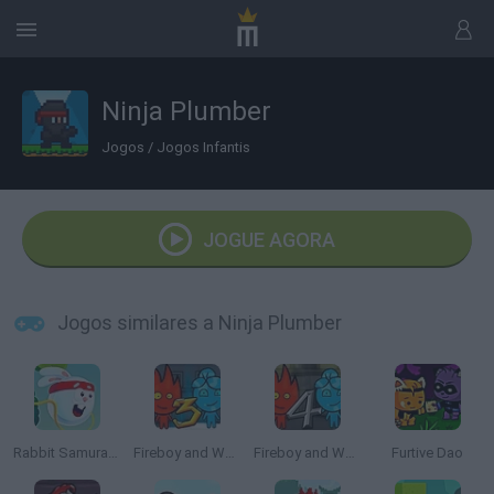
Ninja Plumber
Jogos
/
Jogos Infantis
JOGUE AGORA
Jogos similares a Ninja Plumber
Rabbit Samurai 2
Fireboy and Watergirl 3: The Ice Temple
Fireboy and Watergirl 4: The Crystal Temple
Furtive Dao