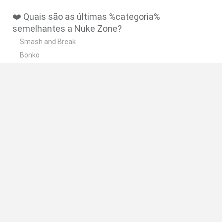
❤️ Quais são as últimas %categoria%
semelhantes a Nuke Zone?
Smash and Break
Bonko
Five Nights at Epstein's
Chameleon Hideout
BFDI: Branches
🔥 Quais são os jogos mais jogados como Nuke
Zone?
Meccha Chameleon
Granny
Super Mario Bros.
Bloxd.io
Super Mario World Online