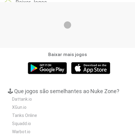
Baixar Jogos
Baixar mais jogos
🕹️ Que jogos são semelhantes ao Nuke Zone?
Dattank.io
XGun.io
Tanks Online
Squadd.io
Warbot.io