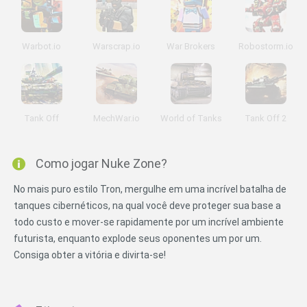
Warbot.io
Warscrap.io
War Brokers
Robostorm.io
Tank Off
MechWar.io
World of Tanks
Tank Off 2
Como jogar Nuke Zone?
No mais puro estilo Tron, mergulhe em uma incrível batalha de
tanques cibernéticos, na qual você deve proteger sua base a
todo custo e mover-se rapidamente por um incrível ambiente
futurista, enquanto explode seus oponentes um por um.
Consiga obter a vitória e divirta-se!