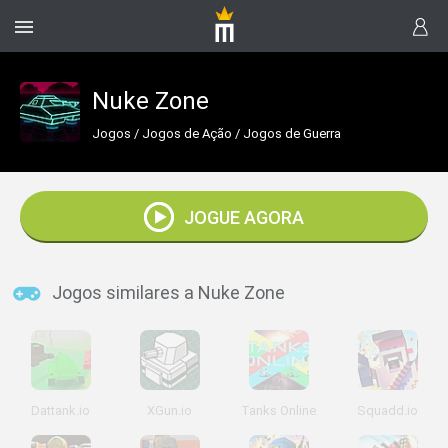
Nuke Zone
Jogos
/
Jogos de Ação
/
Jogos de Guerra
JOGUE AGORA
Jogos similares a Nuke Zone
Dattank.io
XGun.io
Tanks Online
Squadd.io