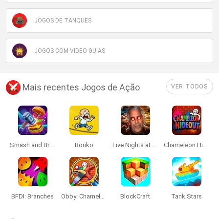
JOGOS DE TANQUES
JOGOS COM VIDEO GUIAS
Mais recentes Jogos de Ação
VER TODOS
Smash and Break
Bonko
Five Nights at Epstein's
Chameleon Hideout
BFDI: Branches
Obby: Chameleon: Paint & Hide
BlockCraft
Tank Stars