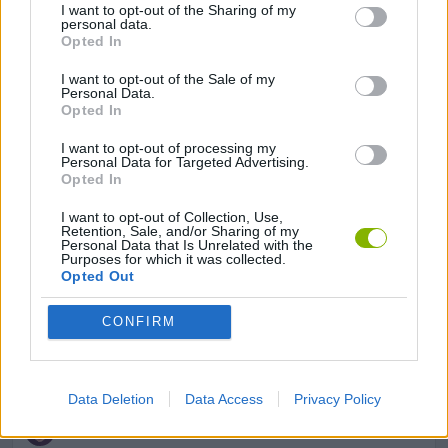
Etiquetas
I want to opt-out of the Sharing of my
personal data.
Opted In
JOGOS DE AVENTURAS
I want to opt-out of the Sale of my
Personal Data.
Opted In
JOGOS DE HABILIDADE
I want to opt-out of processing my
Personal Data for Targeted Advertising.
Opted In
COLEÇÕES DE JOGOS
I want to opt-out of Collection, Use,
Retention, Sale, and/or Sharing of my
Personal Data that Is Unrelated with the
JOGOS EM 3D
Purposes for which it was collected.
Opted Out
JOGOS DE APONTAR E CLICAR
CONFIRM
JOGOS DE CORTAR
Data Deletion
Data Access
Privacy Policy
JOGOS DIVERTIDOS