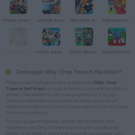
Protect a Brainrot
JailBreak: Escape from Prison
Obby: Climb and Slide
Steal Brainrot From Bosses
Chop Trees! Obby
Roblox: Super Fishing
Roblox: Bitcoin Miner!
Steal Brainrot 67
Como jogar Obby: Chop Trees in the Forest?
Prepara o teu machado e calça as botas para
Obby: Chop
Trees in the Forest
, um jogo onde não só competirás contra o
terreno, mas também contra a tua própria força. Este jogo
combina a adrenalina de uma pista de obstáculos com um
sistema de progressão profundo onde cada incursão te tornará
muito mais poderoso.
Começa a jogar na tua base, arma-te até aos dentes com
explosivos e poções, e atravessa portais para uma floresta
infinita - o teu objetivo será ir mais longe do que qualquer outro,