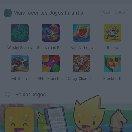
Mais recentes Jogos Infantis
VER TODOS
Witchy Sisters
Smash and Break
Yarn Art Loop
Bonko
Hill Sprint
BFDI: Branches
Obby: Chameleon: Paint & Hide
BlockCraft
Baixar Jogos