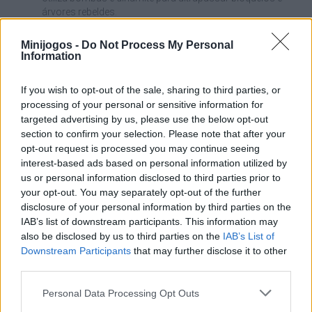
árvores rebeldes.
Bebe poções para obteres melhorias temporárias de
velocidade e força.
Minijogos -
Do Not Process My Personal
Ganha experiência com cada golpe e desbloqueia novas
Information
áreas e equipamentos.
Gasta as tuas moedas em força, se as árvores resistirem,
If you wish to opt-out of the sale, sharing to third parties, or
ou em velocidade, se quiseres completar o percurso em
processing of your personal or sensitive information for
tempo recorde.
targeted advertising by us, please use the below opt-out
Não gastes a tua dinamite em pequenos arbustos -
section to confirm your selection. Please note that after your
guarda-a para aquelas árvores gigantes que bloqueiam o
opt-out request is processed you may continue seeing
teu progresso e te impedem de ganhar experiência!
interest-based ads based on personal information utilized by
Uma boa arma do baú das raridades pode valer mais de
us or personal information disclosed to third parties prior to
dez níveis de força - procura sempre o equipamento de
your opt-out. You may separately opt-out of the further
melhor qualidade!
disclosure of your personal information by third parties on the
Não ignores a velocidade! Chegar rapidamente às profundezas
IAB’s list of downstream participants. This information may
da floresta vai permitir-te recolher EXP de maior qualidade em
also be disclosed by us to third parties on the
IAB’s List of
menos tempo - equilibra a tua força com um pouco de agilidade
Downstream Participants
that may further disclose it to other
para que os teus raids sejam tão rápidos quanto destrutivos!
third parties.
Personal Data Processing Opt Outs