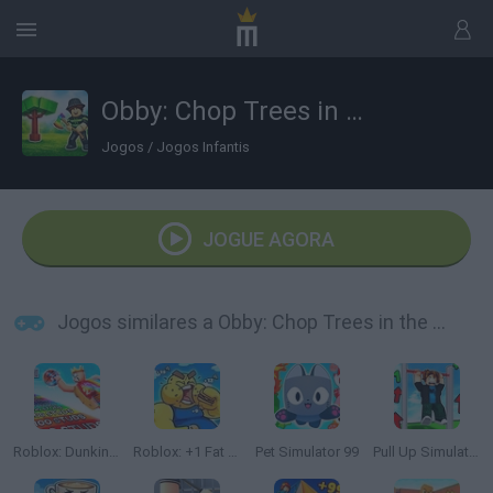
Obby: Chop Trees in the Forest
Jogos
/
Jogos Infantis
JOGUE AGORA
Jogos similares a Obby: Chop Trees in the Forest
Roblox: Dunking Race
Roblox: +1 Fat Every Second 🍔
Pet Simulator 99
Pull Up Simulator