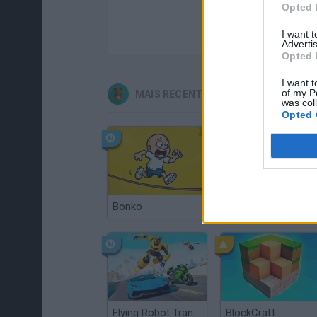
Opted 
I want 
Advertis
Opted 
I want t
of my P
MAIS RECENTES JOGOS INFANTIS
was col
Opted 
Bonko
Bad Cat Prankster: Mom’s Return
Flying Robot Transform
BlockCraft