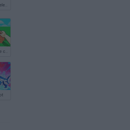
Meccha Chameleon
Obby: Dig to the center of the Earth
ot