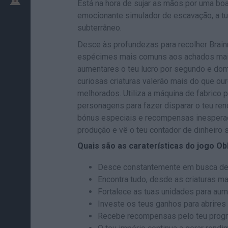
Está na hora de sujar as mãos por uma b
emocionante simulador de escavação, a t
subterrâneo.
Desce às profundezas para recolher Brainr
espécimes mais comuns aos achados mais 
aumentares o teu lucro por segundo e dom
curiosas criaturas valerão mais do que o
melhorados. Utiliza a máquina de fabrico p
personagens para fazer disparar o teu re
bónus especiais e recompensas inesperada
produção e vê o teu contador de dinheiro s
Quais são as caraterísticas do jogo Obb
Desce constantemente em busca de 
Encontra tudo, desde as criaturas ma
Fortalece as tuas unidades para aum
Investe os teus ganhos para abrire
Recebe recompensas pelo teu progr