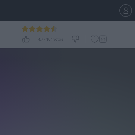
4.7
-
104
votos