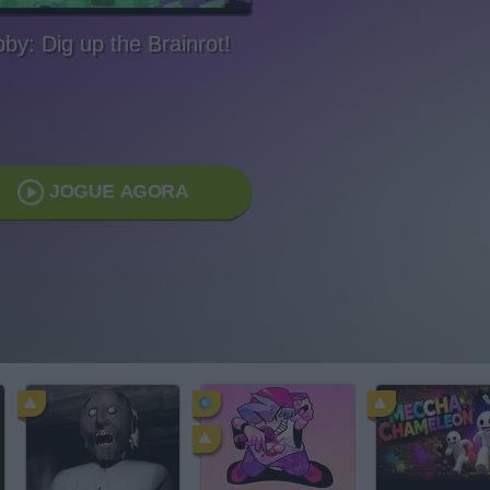
by: Dig up the Brainrot!
JOGUE AGORA