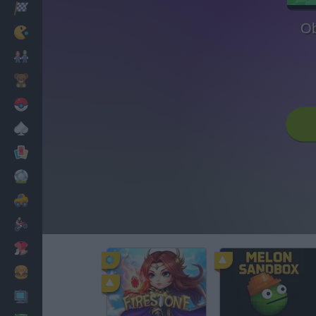
Corridas
Ob
Clássicos
Mario Bros
Infantil
Pokemon
Mesa
Cartas
Futebol
Carros
Motos
Vestir
Cozinhar
PC