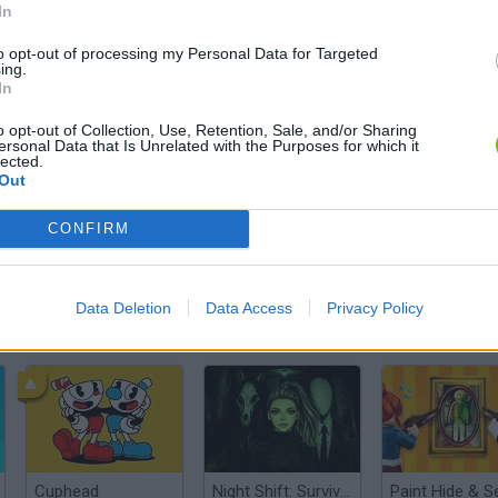
In
Ainda não há joguinhos
to opt-out of processing my Personal Data for Targeted
ing.
In
o opt-out of Collection, Use, Retention, Sale, and/or Sharing
ersonal Data that Is Unrelated with the Purposes for which it
lected.
Out
CONFIRM
Data Deletion
Data Access
Privacy Policy
Hill Sprint
BFDI: Branches
Cuphead
Night Shift: Survival Horror
Paint Hide & S