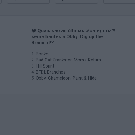
❤️ Quais são as últimas %categoria%
semelhantes a Obby: Dig up the
Brainrot!?
Bonko
Bad Cat Prankster: Mom’s Return
Hill Sprint
BFDI: Branches
Obby: Chameleon: Paint & Hide