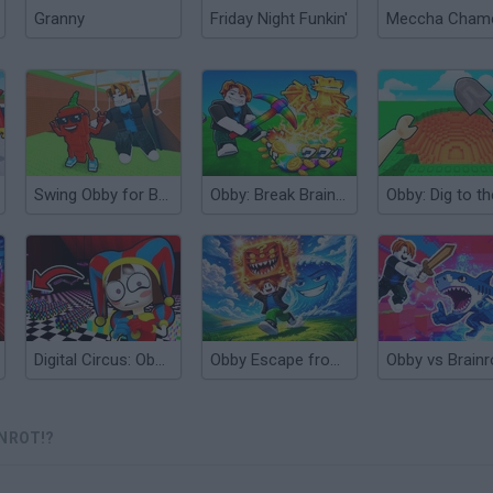
Granny
Friday Night Funkin'
Swing Obby for Brainrots!
Obby: Break Brainrot Eggs!
Digital Circus: Obby Parkour
Obby Escape from Tsunami Brainrot
Obby vs Brainr
INROT!?