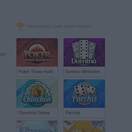
MINITORNEOS, CHAT & MAKE FRIENDS
tuas
Poker Texas Hold’em
Domino Minitorneos
Chinchón Online
Parchís