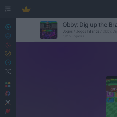
Obby: Dig up the Bra
Novos jogos
22
Jogos
/
Jogos Infantis
/
Obby: Di
Conquistas
6,015 Jogadas
Trending
Atualizado
1
Recent
Random
Multijogador
2 Jogadores
Ação
Aventuras