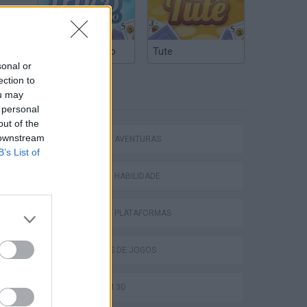
 à
Truco Argentino
Tute
sonal or
ection to
ETIQUETAS
ou may
 personal
out of the
AR
 downstream
JOGOS DE AVENTURAS
B’s List of
JOGOS DE HABILIDADE
JOGOS DE PLATAFORMAS
COLEÇÕES DE JOGOS
JOGOS EM 3D