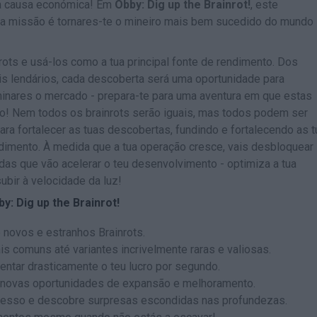
oa causa económica! Em
Obby: Dig up the Brainrot!
, este
ua missão é tornares-te o mineiro mais bem sucedido do mundo
ots e usá-los como a tua principal fonte de rendimento. Dos
lendários, cada descoberta será uma oportunidade para
inares o mercado - prepara-te para uma aventura em que estas
uro! Nem todos os brainrots serão iguais, mas todos podem ser
ara fortalecer as tuas descobertas, fundindo e fortalecendo as 
ndimento. À medida que a tua operação cresce, vais desbloquear
s que vão acelerar o teu desenvolvimento - optimiza a tua
ubir à velocidade da luz!
y: Dig up the Brainrot!
novos e estranhos Brainrots.
is comuns até variantes incrivelmente raras e valiosas.
entar drasticamente o teu lucro por segundo.
s novas oportunidades de expansão e melhoramento.
esso e descobre surpresas escondidas nas profundezas.