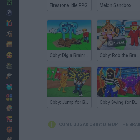
Minecraft
Firestone Idle RPG
Melon Sandbox
Terror
Jogos .io
Fugir
Dinossauros
Divertidos
Obby: Dig a Brainrots
Obby: Rob the Brainrot Base!
Guerra
Armas
Bolas
Matemáticas
Obby: Jump for Brainrots!
Obby Swing for Brainrots Steal
Pintar
Moda
COMO JOGAR OBBY: DIG UP THE BRA
Basquete
Estratégia