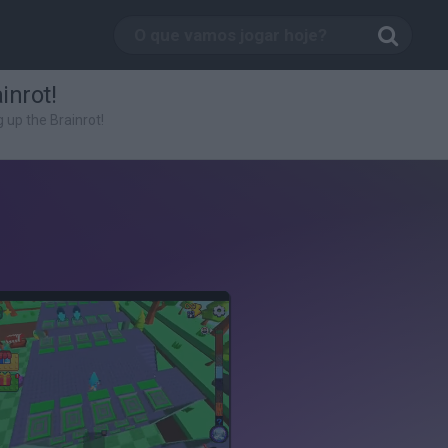
inrot!
g up the Brainrot!