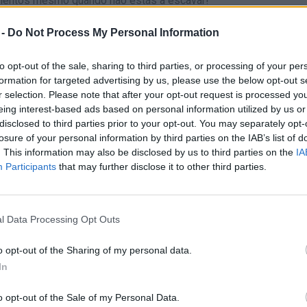
dimentos mesmo quando não estás a escavar!
 única forma de ficar rico! Não te contentes com o que encontras
 -
Do Not Process My Personal Information
iosos estão lá no fundo - está na hora de escavar!
to opt-out of the sale, sharing to third parties, or processing of your per
formation for targeted advertising by us, please use the below opt-out s
r selection. Please note that after your opt-out request is processed y
eing interest-based ads based on personal information utilized by us or
disclosed to third parties prior to your opt-out. You may separately opt-
R
EXCAVAR
APONTAR
SALT
losure of your personal information by third parties on the IAB’s list of
. This information may also be disclosed by us to third parties on the
IA
Participants
that may further disclose it to other third parties.
F
 UN BRAINROT
VENDER BRAINROT
l Data Processing Opt Outs
o opt-out of the Sharing of my personal data.
In
o opt-out of the Sale of my Personal Data.