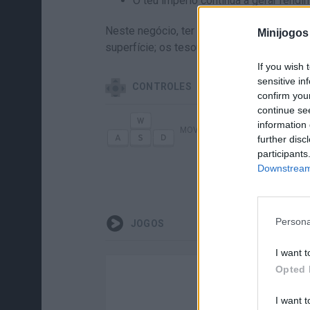
O teu império continua a gerar ren
Neste negócio, ter muitos brainrots será a
Minijogos
superfície; os tesouros mais podres e val
If you wish 
sensitive in
CONTROLES
confirm you
continue se
information 
MOVER-SE
ESCOLHE
further disc
participants
Downstream 
E
AGARRAR
Persona
JOGOS
I want t
Opted 
I want t