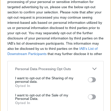
processing of your personal or sensitive information for
de palco para avançares.
targeted advertising by us, please use the below opt-out
Desfruta de toda a experiência a solo sem teres de estar
section to confirm your selection. Please note that after your
ligado à rede.
opt-out request is processed you may continue seeing
Não é necessário um QI de génio, apenas curiosidade e
interest-based ads based on personal information utilized by
vontade de experimentar novas soluções.
us or personal information disclosed to third parties prior to
Não repitas os erros e, se falhares, não tentes a mesma
your opt-out. You may separately opt-out of the further
coisa mais depressa.
disclosure of your personal information by third parties on the
IAB’s list of downstream participants. This information may
Cuidado com o instinto! Muitas armadilhas são colocadas
also be disclosed by us to third parties on the
IAB’s List of
propositadamente onde o jogador comum saltaria sem pensar.
Se algo parecer demasiado óbvio, é provavelmente um bluff.
Downstream Participants
that may further disclose it to other
Olha para cima, verifica as paredes e lembra-te: as caixas não
third parties.
estão lá apenas para atrapalhar, podem ser a tua escada para a
liberdade!
Personal Data Processing Opt Outs
I want to opt-out of the Sharing of my
personal data.
Opted In
Etiquetas
I want to opt-out of the Sale of my
Personal Data.
JOGOS DE AVENTURAS
Opted In