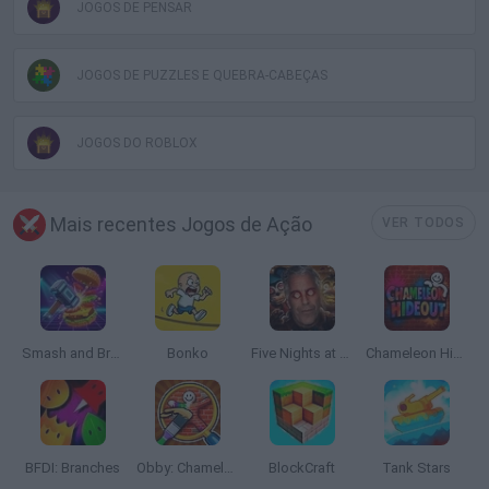
JOGOS DE PENSAR
JOGOS DE PUZZLES E QUEBRA-CABEÇAS
JOGOS DO ROBLOX
Mais recentes Jogos de Ação
VER TODOS
Smash and Break
Bonko
Five Nights at Epstein's
Chameleon Hideout
BFDI: Branches
Obby: Chameleon: Paint & Hide
BlockCraft
Tank Stars