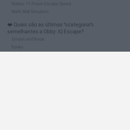
Roblox: +1 Prison Escape Speed
Math Wall Simulator
❤️ Quais são as últimas %categoria%
semelhantes a Obby: IQ Escape?
Smash and Break
Bonko
Five Nights at Epstein's
Chameleon Hideout
BFDI: Branches
🔥 Quais são os jogos mais jogados como Obby:
IQ Escape?
Meccha Chameleon
Granny
Super Mario Bros.
Bloxd.io
Super Mario World Online