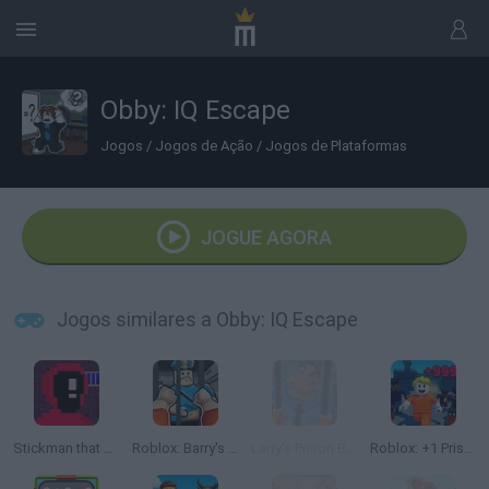
Obby: IQ Escape
Jogos
/
Jogos de Ação
/
Jogos de Plataformas
JOGUE AGORA
Jogos similares a Obby: IQ Escape
Stickman that one level
Roblox: Barry's Prison Run
Larry's Prison Break!
Roblox: +1 Prison Escape Speed