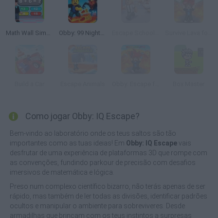
Math Wall Simulator
Obby: 99 Nights Escape +1 Speed
Escape School Duel
Survive Lava for Brainrots
Build a Car
Escape Animals
Obby: Escape from Lava and Survive
Box Master
Como jogar Obby: IQ Escape?
Bem-vindo ao laboratório onde os teus saltos são tão
importantes como as tuas ideias! Em
Obby: IQ Escape
vais
desfrutar de uma experiência de plataformas 3D que rompe com
as convenções, fundindo parkour de precisão com desafios
imersivos de matemática e lógica.
Preso num complexo científico bizarro, não terás apenas de ser
rápido, mas também de ler todas as divisões, identificar padrões
ocultos e manipular o ambiente para sobreviveres. Desde
armadilhas que brincam com os teus instintos a surpresas