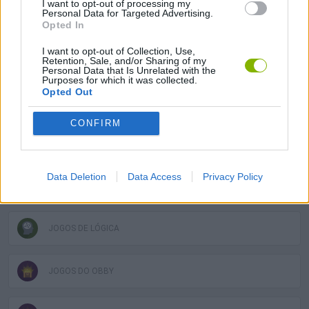
I want to opt-out of processing my
Personal Data for Targeted Advertising.
JOGOS DE AÇÃO
Opted In
I want to opt-out of Collection, Use,
JOGOS DE HABILIDADE
Retention, Sale, and/or Sharing of my
Personal Data that Is Unrelated with the
Purposes for which it was collected.
Opted Out
JOGOS DE PLATAFORMAS
CONFIRM
JOGOS DE FUGA
Data Deletion
Data Access
Privacy Policy
JOGOS DE FÍSICA
JOGOS DE LÓGICA
JOGOS DO OBBY