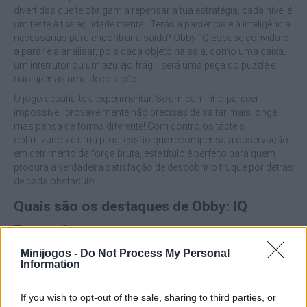
divertidas que te obrigam a repensar a tua estratégia, cada nível é
um teste à tua agilidade mental! Terás a paciência e a inteligência
necessárias para encontrar a saída? Obby: IQ Escape convida-o
a parar e a analisar, pois cada objeto na sala, como uma caixa,
um interrutor ou um azulejo frágil, será uma peça do puzzle e
não apenas uma decoração.
O jogo desafia-te a experimentar. Se um caminho parecer
impossível, provavelmente não precisas de saltar mais longe,
mas pensa de forma diferente! Com controlos tácteis
optimizados e uma progressão que recompensa a observação
em detrimento da força bruta, este título é perfeito para quem
procura a verdadeira satisfação de descobrir o truque por detrás
de cada obstáculo.
Quais são os destaques de Obby: IQ
Escape?
Minijogos -
Do Not Process My Personal
Information
Resolve puzzles lógicos integrados no guia.
Vence níveis concebidos para castigar os apressados e
recompensar os que analisam o ambiente.
If you wish to opt-out of the sale, sharing to third parties, or
Empurra objectos, ativa mecanismos e utiliza ferramentas