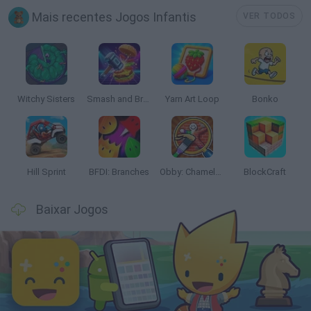
Mais recentes Jogos Infantis
VER TODOS
Witchy Sisters
Smash and Break
Yarn Art Loop
Bonko
Hill Sprint
BFDI: Branches
Obby: Chameleon: Paint & Hide
BlockCraft
Baixar Jogos