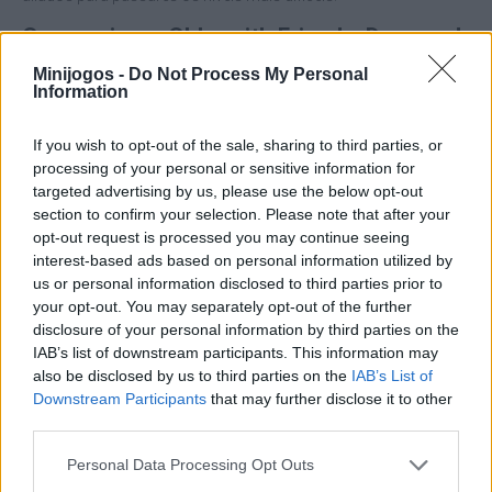
Quem criou o Obby with Friends: Draw and
Jump?
Minijogos -
Do Not Process My Personal
Information
Este jogo foi desenvolvido por Eccentric.
If you wish to opt-out of the sale, sharing to third parties, or
Obby with Friends: Draw and Jump! também pode ser
processing of your personal or sensitive information for
encontrado nestas plataformas:
targeted advertising by us, please use the below opt-out
section to confirm your selection. Please note that after your
opt-out request is processed you may continue seeing
interest-based ads based on personal information utilized by
us or personal information disclosed to third parties prior to
your opt-out. You may separately opt-out of the further
disclosure of your personal information by third parties on the
Etiquetas
IAB’s list of downstream participants. This information may
also be disclosed by us to third parties on the
IAB’s List of
Downstream Participants
that may further disclose it to other
JOGOS DE AÇÃO
third parties.
Personal Data Processing Opt Outs
JOGOS DE HABILIDADE