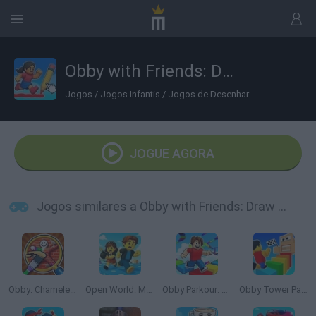
Obby with Friends: Draw and Jump!
Jogos
/
Jogos Infantis
/
Jogos de Desenhar
JOGUE AGORA
Jogos similares a Obby with Friends: Draw and Jump!
Obby: Chameleon: Paint & Hide
Open World: Mini Games Online
Obby Parkour: Tower of Hell
Obby Tower Parkour Climb