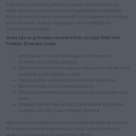
criar os teus próprios caminhos para progredires! Com um
estilo vibrante, controlos simples e jogabilidade multijogador,
este jogo transformará cada sessão numa experiência divertida
e emocionante, onde a cooperação e a competição se
misturam na perfeição.
Quais são as principais caraterísticas do jogo Obby with
Friends: Draw and Jump!
Desfruta de um modo multijogador online para te
divertires com os teus amigos.
Salta sobre plataformas e utiliza mecanismos de desenho
que darão criatividade aos níveis.
Supera puzzles e obstáculos únicos em cada fase.
Move-te e salta com controlos básicos.
Ultrapassa armadilhas e obstáculos para avançares nos
níveis.
Coopera com os teus amigos para resolver puzzles ou
compete com eles para chegares primeiro.
Não te apresses! Observa o percurso antes de saltares e lembra-
te de que um bom timing e precisão serão os teus melhores
aliados para passares os níveis mais difíceis.