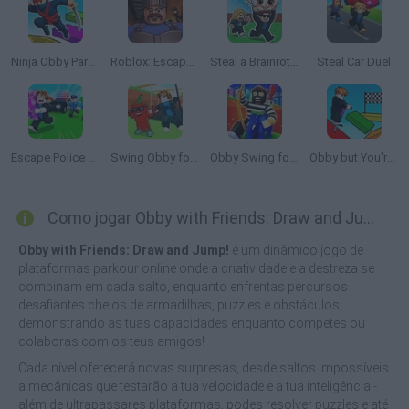
Ninja Obby Parkour
Roblox: Escape from the Castle
Steal a Brainrot Online
Steal Car Duel
Escape Police for Brainrots
Swing Obby for Brainrots!
Obby Swing for Brainrots Steal
Obby but You're on a Pogo
Como jogar Obby with Friends: Draw and Jump!?
Obby with Friends: Draw and Jump!
é um dinâmico jogo de
plataformas parkour online onde a criatividade e a destreza se
combinam em cada salto, enquanto enfrentas percursos
desafiantes cheios de armadilhas, puzzles e obstáculos,
demonstrando as tuas capacidades enquanto competes ou
colaboras com os teus amigos!
Cada nível oferecerá novas surpresas, desde saltos impossíveis
a mecânicas que testarão a tua velocidade e a tua inteligência -
além de ultrapassares plataformas, podes resolver puzzles e até