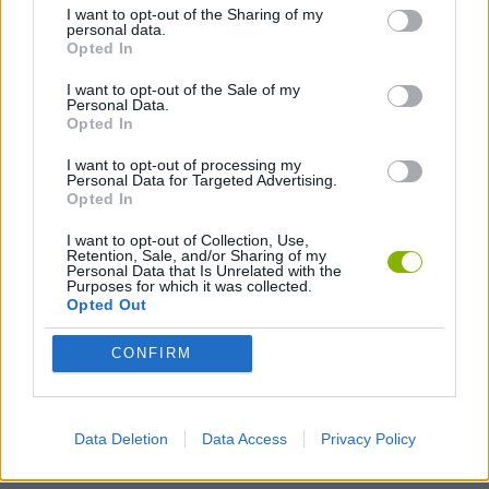
I want to opt-out of the Sharing of my
personal data.
JOGOS MULTIJUGADOR
Opted In
I want to opt-out of the Sale of my
Personal Data.
JOGOS DE PLATAFORMAS
Opted In
I want to opt-out of processing my
Personal Data for Targeted Advertising.
JOGOS EM 3D
Opted In
I want to opt-out of Collection, Use,
JOGOS DE DESENHAR
Retention, Sale, and/or Sharing of my
Personal Data that Is Unrelated with the
Purposes for which it was collected.
Opted Out
JOGOS DE DESENHAR O CAMINHO
CONFIRM
JOGOS DIVERTIDOS
Data Deletion
Data Access
Privacy Policy
JOGOS DE ESQUIVAR