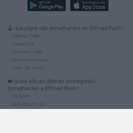
🕹️ Que jogos são semelhantes ao Offroad Rush?
Highway Traffic
Crazed Taxi
Race the Traffic
Real Street Racing
Turbo Car Jumps
❤️ Quais são as últimas %categoria%
semelhantes a Offroad Rush?
Hill Sprint
Rally Race Pro 3.0
Racer Pro: Racing 3D
Obby: Supercar Race on a Giant Keyboard
Cars Vs Zombies: Build your Car