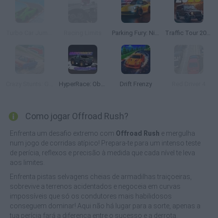
Turbo Car Jumps
Racing Limits
Parking Fury: Night City
Traffic Tour 2025
Crazy Stunts: GTA Modes
HyperRace: Obstacle Run
Drift Frenzy
Red Driver 4
Como jogar Offroad Rush?
Enfrenta um desafio extremo com
Offroad Rush
e mergulha
num jogo de corridas atípico! Prepara-te para um intenso teste
de perícia, reflexos e precisão à medida que cada nível te leva
aos limites.
Enfrenta pistas selvagens cheias de armadilhas traiçoeiras,
sobrevive a terrenos acidentados e negoceia em curvas
impossíveis que só os condutores mais habilidosos
conseguem dominar! Aqui não há lugar para a sorte, apenas a
tua perícia fará a diferença entre o sucesso e a derrota.