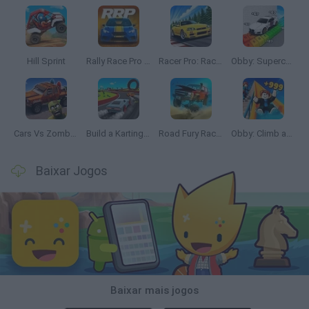
Hill Sprint
Rally Race Pro 3.0
Racer Pro: Racing 3D
Obby: Supercar Race on a Giant Keyboard
Cars Vs Zombies: Build your Car
Build a Karting Track
Road Fury Racing
Obby: Climb and Slide
Baixar Jogos
Baixar mais jogos