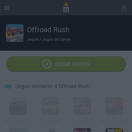
Offroad Rush
Jogos
/
Jogos de Carros
JOGUE AGORA
Jogos similares a Offroad Rush
Highway Traffic
Crazed Taxi
Race the Traffic
Real Street Racing