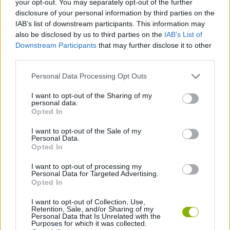
your opt-out. You may separately opt-out of the further
disclosure of your personal information by third parties on the
Domina cada pista observando e aprendendo com os teus erros
IAB’s list of downstream participants. This information may
através do sistema fantasma, pois estudar as tuas próprias
also be disclosed by us to third parties on the
IAB’s List of
repetições pode fazer a diferença entre um bom piloto... e uma
Downstream Participants
that may further disclose it to other
lenda do todo-o-terreno!
third parties.
Quem criou o Offroad Rush?
Personal Data Processing Opt Outs
Este jogo foi desenvolvido por Mnogoigrovka.
I want to opt-out of the Sharing of my
Offroad Rush também pode ser encontrado nestas
personal data.
Opted In
plataformas:
I want to opt-out of the Sale of my
Personal Data.
Opted In
I want to opt-out of processing my
Personal Data for Targeted Advertising.
Opted In
Etiquetas
I want to opt-out of Collection, Use,
Retention, Sale, and/or Sharing of my
Personal Data that Is Unrelated with the
JOGOS DE CARROS
Purposes for which it was collected.