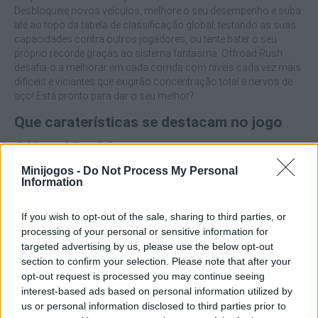
Desbloqueie novos veículos, melhore o seu desempenho e suba
até ao topo da tabela de classificação global, testando as suas
capacidades contra outros jogadores, ou tente bater o seu
próprio recorde graças ao sistema fantasma. Offroad Rush
desafia-o a melhorar em cada corrida com níveis cada vez mais
difíceis e viciantes que exigirão concentração total e nervos de
aço! Está pronto para dar o seu melhor?
Que caraterísticas se destacam no jogo
Offroad Rush?
Minijogos -
Do Not Process My Personal
Information
Ultrapassa níveis únicos e selvagens cheios de
armadilhas mortais.
Participa numa aventura de condução 100% baseada na
If you wish to opt-out of the sale, sharing to third parties, or
perícia.
processing of your personal or sensitive information for
Compete contra as tuas próprias repetições no modo
targeted advertising by us, please use the below opt-out
fantasma.
section to confirm your selection. Please note that after your
Prova que és o melhor condutor ao chegar ao topo da
opt-out request is processed you may continue seeing
tabela de classificação global.
interest-based ads based on personal information utilized by
Desbloqueia e melhora os teus veículos para melhorares
us or personal information disclosed to third parties prior to
o teu desempenho.