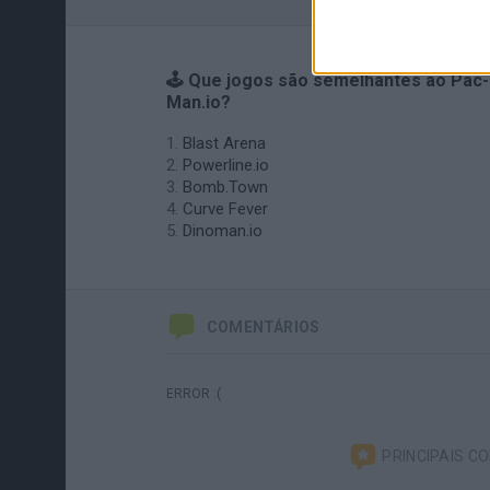
🕹️ Que jogos são semelhantes ao Pac-
Man.io?
Blast Arena
Powerline.io
Bomb.Town
Curve Fever
Dinoman.io
COMENTÁRIOS
ERROR :(
PRINCIPAIS C