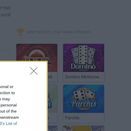
r nas
 você
MINITORNEOS, CHAT & MAKE FRIENDS
Poker Texas Hold’em
Domino Minitorneos
sonal or
ection to
ou may
 personal
out of the
 downstream
Chinchón Online
Parchís
B’s List of