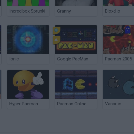
Incredibox Sprunki
Granny
Bloxd.io
Ionic
Google PacMan
Pacman 2005
Hyper Pacman
Pacman Online
Vanar io