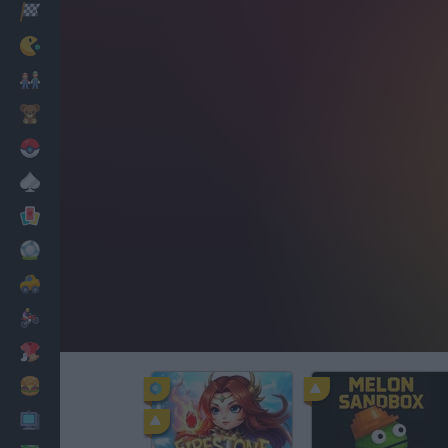
Corridas
Clássicos
Mario Bros
Infantil
Pokemon
Mesa
Cartas
Futebol
Carros
Motos
Vestir
Cozinhar
PC