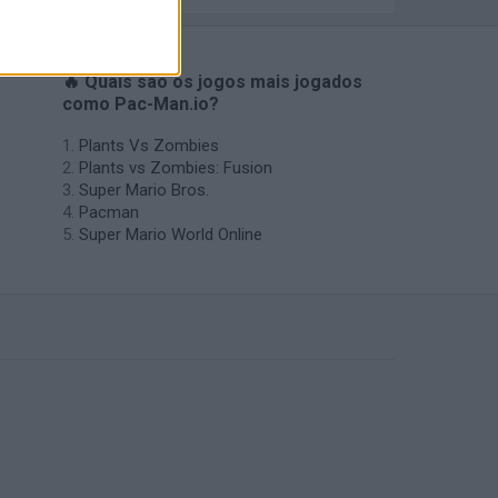
🔥 Quais são os jogos mais jogados
como Pac-Man.io?
Plants Vs Zombies
Plants vs Zombies: Fusion
Super Mario Bros.
Pacman
Super Mario World Online