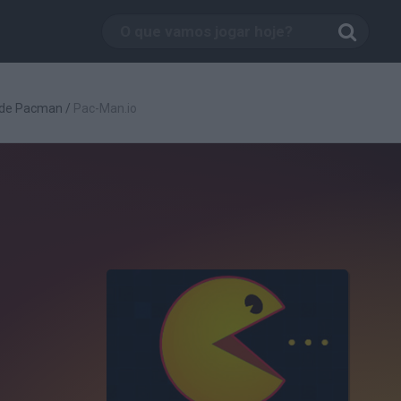
 de Pacman
/
Pac-Man.io