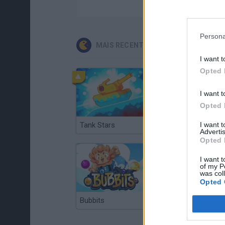
Persona
MAIS RECENTES JOGOS CLÁSSICOS
I want t
Opted 
I want t
Opted 
I want 
Tank Stars
Ducky Sokoban DX
Advertis
Opted 
I want t
of my P
was col
Opted 
Bubbits
Tekken 3