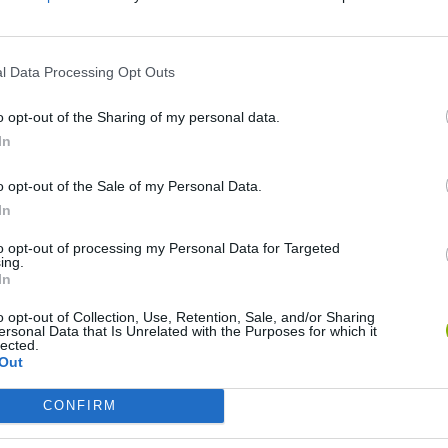
l Data Processing Opt Outs
o opt-out of the Sharing of my personal data.
In
o opt-out of the Sale of my Personal Data.
In
to opt-out of processing my Personal Data for Targeted
Sonic Mania Plus
Lemmings Pico-8
ing.
In
o opt-out of Collection, Use, Retention, Sale, and/or Sharing
ersonal Data that Is Unrelated with the Purposes for which it
lected.
Out
Star Fox
Blocks andt That's It
Toki
CONFIRM