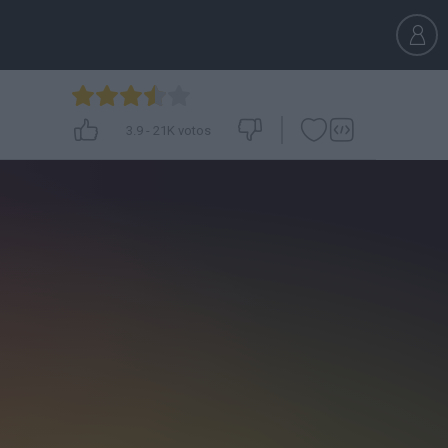
3.9
-
21K
votos