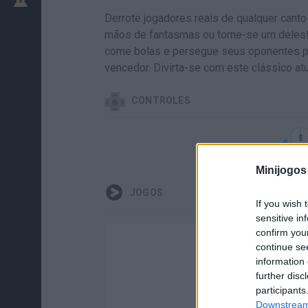
Derrote jogadores reais de qualquer cant
mãos de fantasmas ou torne-se um deles!
come bolas e persegue seus oponentes p
vencedor. Divirta-se com este clássico at
CONTROLES
Minijogos
JOGOS
If you wish 
sensitive in
confirm you
continue se
information 
further disc
participants
Downstream 