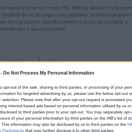
o do mundo e torne-se o maior PAC-MAN do labirinto! Evite morre
 Desfrute de um dos jogos mais populares da história enquanto
ara devorar aqueles que são menores e assim se proclamar o
ualizado para o seu computador!
MOVER-SE
ATACAR
 -
Do Not Process My Personal Information
to opt-out of the sale, sharing to third parties, or processing of your per
formation for targeted advertising by us, please use the below opt-out s
r selection. Please note that after your opt-out request is processed y
eing interest-based ads based on personal information utilized by us or
disclosed to third parties prior to your opt-out. You may separately opt-
losure of your personal information by third parties on the IAB’s list of
. This information may also be disclosed by us to third parties on the
IA
Ainda não há joguinhos
Participants
that may further disclose it to other third parties.