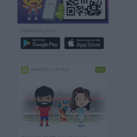
BAIXAR MAIS JOGOS
MINIWORLD CUP PACK
-50%