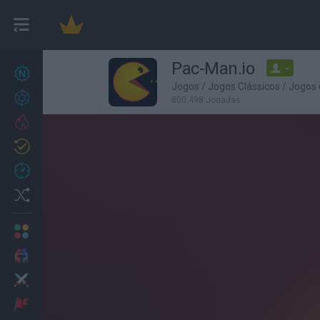
Pac-Man.io
-
Novos jogos
26
Jogos
/
Jogos Clássicos
/
Jogos
Conquistas
800,498 Jogadas
Trending
Atualizado
1
Recent
Random
Multijogador
2 Jogadores
Ação
Aventuras