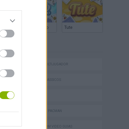
Truco Argentino
Tute
ETIQUETAS
JOGOS MULTIJUGADOR
Mario in Animatronic Horror
JOGOS CLÁSSICOS
JOGOS .IO
JOGOS DE PACMAN
JOGOS COM VIDEO GUIAS