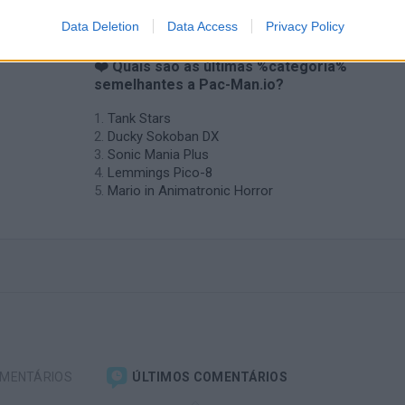
Data Deletion
Data Access
Privacy Policy
❤️ Quais são as últimas %categoria%
semelhantes a Pac-Man.io?
Tank Stars
Ducky Sokoban DX
Sonic Mania Plus
Lemmings Pico-8
Mario in Animatronic Horror
OMENTÁRIOS
ÚLTIMOS COMENTÁRIOS