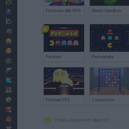
Minecraft
Firestone Idle RPG
Melon Sandbox
Terror
Jogos .io
Fugir
Dinossauros
Divertidos
Pacman
Pacmansky
Guerra
Armas
Bolas
Matemáticas
Pintar
Pacman FPS
Connect4.io
Moda
Basquete
COMO JOGAR PAC-MAN.IO?
Estratégia