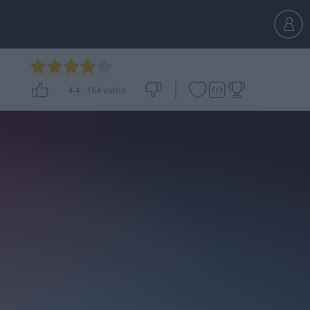
4.4
-
164
votos