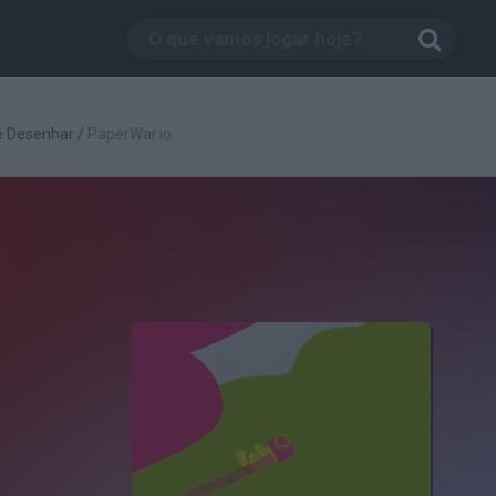
e Desenhar
/
PaperWar.io