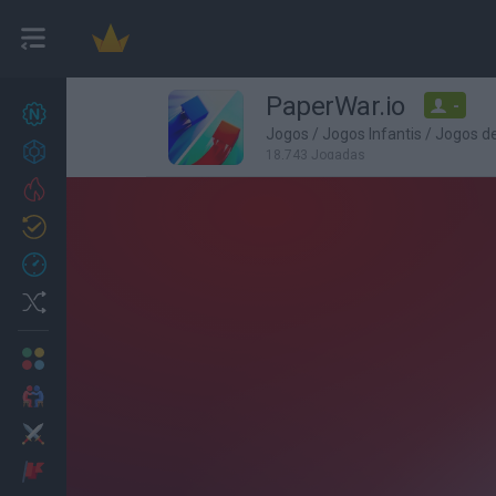
PaperWar.io
-
Novos jogos
27
Jogos
/
Jogos Infantis
/
Jogos d
Conquistas
18,743 Jogadas
Trending
Atualizado
0
Recent
Random
Multijogador
2 Jogadores
Ação
Aventuras