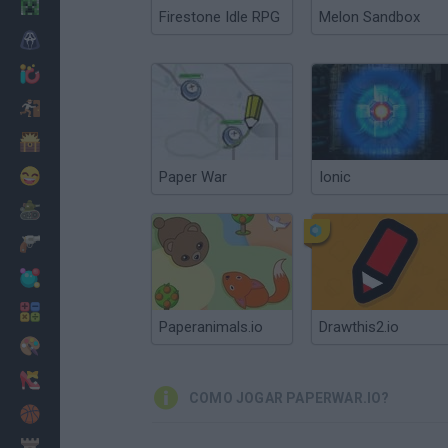
Minecraft
Firestone Idle RPG
Melon Sandbox
Terror
Jogos .io
Fugir
Dinossauros
Divertidos
Paper War
Ionic
Guerra
Armas
Bolas
Matemáticas
Paperanimals.io
Drawthis2.io
Pintar
Moda
COMO JOGAR PAPERWAR.IO?
Basquete
Estratégia