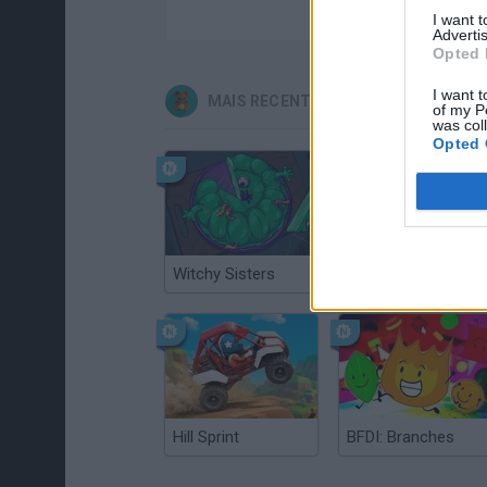
I want 
Advertis
Opted 
I want t
MAIS RECENTES JOGOS INFANTIS
of my P
was col
Opted 
Witchy Sisters
Smash and Break
Hill Sprint
BFDI: Branches