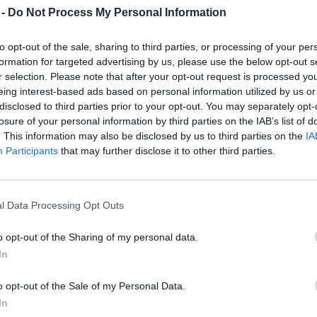
 -
Do Not Process My Personal Information
ados reis! Não esperes que os outros se expandam; toma a
to opt-out of the sale, sharing to third parties, or processing of your per
ar o teu poder desde o primeiro segundo. Neste jogo, território é
formation for targeted advertising by us, please use the below opt-out s
altura de conquistar!
r selection. Please note that after your opt-out request is processed y
eing interest-based ads based on personal information utilized by us or
disclosed to third parties prior to your opt-out. You may separately opt-
losure of your personal information by third parties on the IAB’s list of
. This information may also be disclosed by us to third parties on the
IA
Participants
that may further disclose it to other third parties.
-SE
ESCOLHER
MOVER-SE
l Data Processing Opt Outs
o opt-out of the Sharing of my personal data.
In
o opt-out of the Sale of my Personal Data.
In
Ainda não há joguinhos