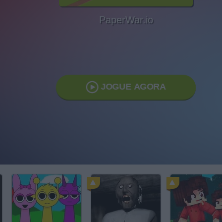
PaperWar.io
JOGUE AGORA