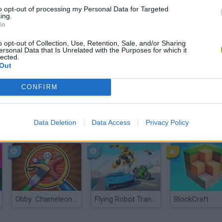
to opt-out of processing my Personal Data for Targeted
ing.
In
o opt-out of Collection, Use, Retention, Sale, and/or Sharing
ersonal Data that Is Unrelated with the Purposes for which it
lected.
Out
CONFIRM
Data Deletion
Data Access
Privacy Policy
Yarn Art Loop
Bonko
Obby: Chameleon: Paint & Hide
Flying Robot Transform
BlockCraft