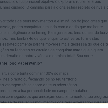
conquista, o teu principal objetivo é explorar e reclamar áreas
mas cuidado! O caminho para a glória estará repleto de rivais 
rvar todos os seus movimentos e eliminá-los do jogo antes que
oníveis, podes conquistar o mundo com o estilo que melhor te
 na inteligência e no timing. Para ganhares, tens de sair da tua 
órios, mas lembra-te de que, enquanto estiveres fora, estás
ade estrategicamente para te moveres mais depressa do que os t
ções ou fechares os círculos de conquista antes que alguém
um desafio de sobrevivência e domínio total! Boa sorte...
ante jogo PaperWar.io?
a tua cor e tenta dominar 100% do mapa.
-lhes o rasto ou fechando-os no teu território.
res vantagem tática sobre os teus adversários.
xpressares a tua personalidade no campo de batalha.
apa com jogadores que ameaçam constantemente o teu progres
trata-se de prever os movimentos dos teus adversários para se