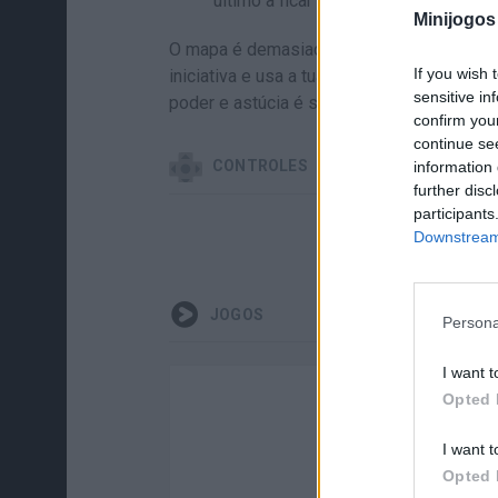
último a ficar de pé.
Minijogos
O mapa é demasiado pequeno para demasi
If you wish 
iniciativa e usa a tua velocidade para marc
sensitive in
poder e astúcia é sobrevivência - está na 
confirm you
continue se
CONTROLES
information 
further disc
participants
Downstream 
MOVER
JOGOS
Persona
I want t
Opted 
I want t
Opted 