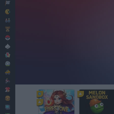
Corridas
Clássicos
Mario Bros
Infantil
Pokemon
Mesa
Cartas
Futebol
Carros
Motos
Vestir
Cozinhar
PC