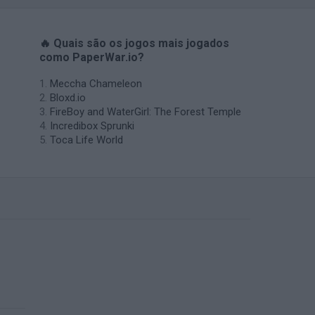
🔥 Quais são os jogos mais jogados
como PaperWar.io?
Meccha Chameleon
Bloxd.io
FireBoy and WaterGirl: The Forest Temple
Incredibox Sprunki
Toca Life World