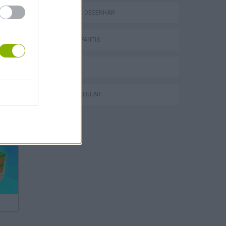
JOGOS DE DESENHAR
JOGOS INFANTIS
JOGOS .IO
JOGOS CELULAR
Bad Cat Prankster: Mom’s Return