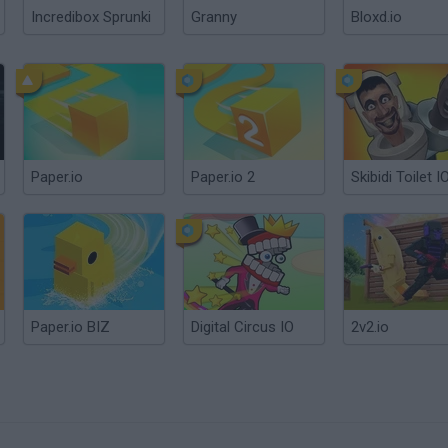
Incredibox Sprunki
Granny
Bloxd.io
Paper.io
Paper.io 2
Skibidi Toilet I
Paper.io BIZ
Digital Circus IO
2v2.io