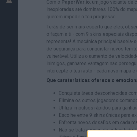
Com o
PaperWar.io
, um jogo viciante de 
inexploradas até dominares 100% do mapa, 
querem impedir o teu progresso.
Terás de ser mais esperto que eles, obse
o façam a ti - com 9 skins especiais disp
representa! A mecânica principal baseia-se
de segurança para conquistar novos territ
vulnerável. Utiliza o aumento de velocid
inimigos, ganhares vantagem nas persegui
intercepte o teu rasto - cada novo mapa é 
Que caraterísticas oferece o emocion
Conquista áreas desconhecidas com 
Elimina os outros jogadores cortando
Utiliza impulsos rápidos para ganha
Escolhe entre 9 skins únicas para e
Enfrenta novos desafios em cada m
Não se trata apenas de velocidade; 