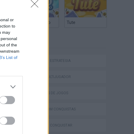
sonal or
Truco Argentino
Tute
ection to
ou may
 personal
ETIQUETAS
out of the
 downstream
B’s List of
JOGOS DE ESTRATÉGIA
JOGOS MULTIJUGADOR
COLEÇÕES DE JOGOS
JOGOS COM CONQUISTAS
JOGOS DE CONQUISTAR