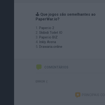
🕹️ Que jogos são semelhantes ao
PaperWar.io?
Paper.io 2
Skibidi Toilet IO
Paper.io BIZ
Inkly Arena
Drawaria.online
COMENTÁRIOS
ERROR :(
PRINCIPAIS C