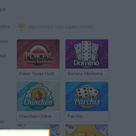
que
 eles
MINITORNEOS, CHAT & MAKE FRIENDS
zona
eus
Poker Texas Hold’em
Domino Minitorneos
Chinchón Online
Parchís
so.
res o